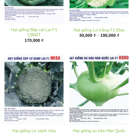
Hạt giống Bắp cải Lai F1
Hạt giống Lơ trắng F1 Elsa
CB007
Khoản
30,000
₫
–
190,000
₫
giá:
170,000
₫
từ
30,000 
đến
190,00
Hạt giống Lơ xanh chịu
Hạt giống su hào Hàn Quốc