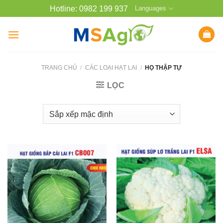
Bỏ
Hotline: 0982 199 937
Languages
qua
nội
dung
TRANG CHỦ
/
CÁC LOẠI HẠT LAI
/
HỌ THẬP TỰ
LỌC