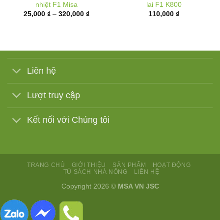
nhiệt F1 Misa
lai F1 K800
Khoảng
25,000
₫
–
320,000
₫
110,000
₫
giá:
từ
25,000 ₫
đến
320,000 ₫
Liên hệ
Lượt truy cập
Kết nối với Chúng tôi
TRANG CHỦ
GIỚI THIỆU
SẢN PHẨM
HOẠT ĐỘNG
TỦ SÁCH NHÀ NÔNG
LIÊN HỆ
Copyright 2026 ©
MSA VN JSC