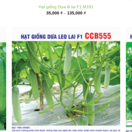
Hạt giống Dưa lê lai F1 M181
Khoảng
35,000
₫
–
135,000
₫
giá:
từ
35,000 ₫
đến
135,000 ₫