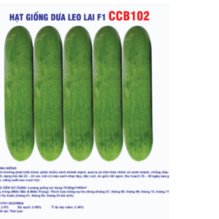
6,000 ₫
đến
180,000 ₫