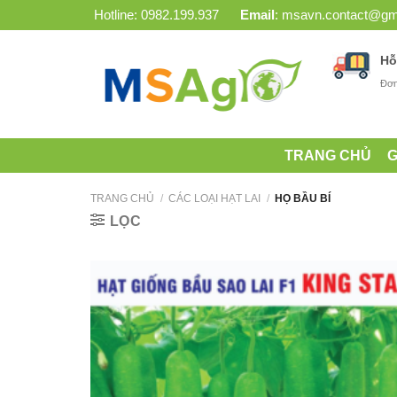
Bỏ
Hotline:
0982.199.937
Email
:
msavn.contact@gm
qua
nội
Hỗ
dung
Đơn
TRANG CHỦ
G
TRANG CHỦ
/
CÁC LOẠI HẠT LAI
/
HỌ BẦU BÍ
LỌC