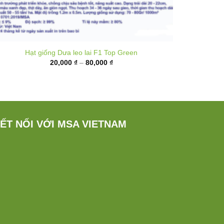
Hạt giống Dưa leo lai F1 Top Green
Khoảng
20,000
₫
–
80,000
₫
giá:
từ
20,000 ₫
đến
80,000 ₫
ẾT NỐI VỚI MSA VIETNAM