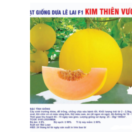
10,000 ₫
đến
35,000 ₫