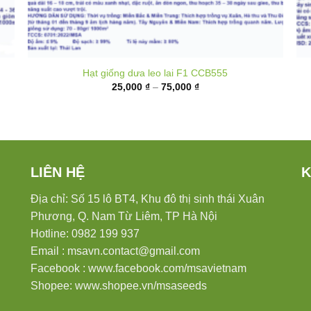
Hạt giống dưa leo lai F1 CCB555
Khoảng
25,000
₫
–
75,000
₫
giá:
từ
25,000 ₫
đến
75,000 ₫
LIÊN HỆ
K
Địa chỉ: Số 15 lô BT4, Khu đô thị sinh thái Xuân
Phương, Q. Nam Từ Liêm, TP Hà Nội
Hotline: 0982 199 937
Email :
msavn.contact@gmail.com
Facebook :
www.facebook.com/msavietnam
Shopee:
www.shopee.vn/msaseeds