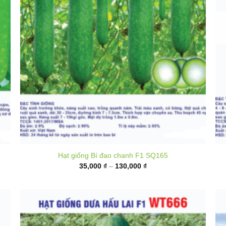
Hạt giống Bí đao chanh F1 SQ165
Khoảng
35,000
₫
–
130,000
₫
giá:
từ
35,000 ₫
đến
130,000 ₫