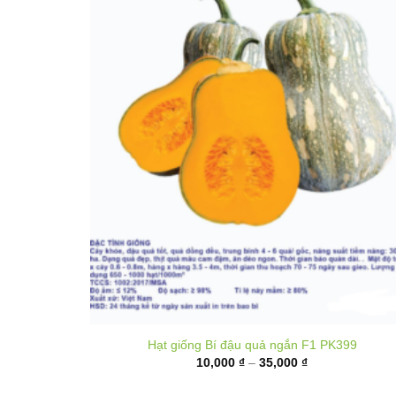
Hạt giống Bí đậu quả ngắn F1 PK399
Khoảng
10,000
₫
–
35,000
₫
giá:
từ