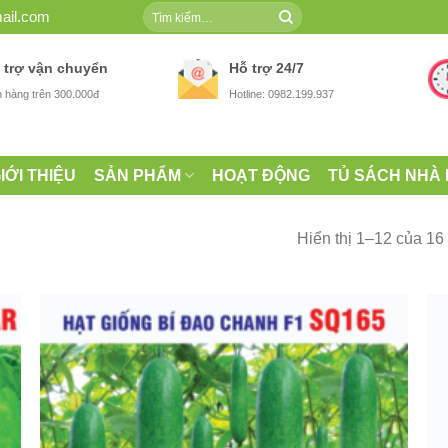
Tìm
ail.com
kiếm:
 trợ vận chuyển
Hỗ trợ 24/7
 hàng trên 300.000đ
Hotline: 0982.199.937
IỚI THIỆU
SẢN PHẨM
HOẠT ĐỘNG
TỦ SÁCH NHÀ
Hiển thị 1–12 của 16