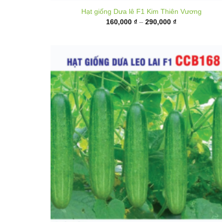
Hạt giống Dưa lê F1 Kim Thiên Vương
Khoảng
160,000
₫
–
290,000
₫
giá:
từ
160,000 ₫
đến
290,000 ₫