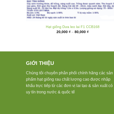
Hạt giống Dưa leo lai F1 CCB168
Khoảng
20,000
₫
–
80,000
₫
giá:
từ
20,000 ₫
đến
80,000 ₫
GIỚI THIỆU
Chúng tôi chuyên phân phối chính hãng các sản
phẩm hạt giống rau chất lượng cao được nhập
khẩu trực tiếp từ các đơn vị lai tạo & sản xuất có
uy tín trong nước & quốc tế