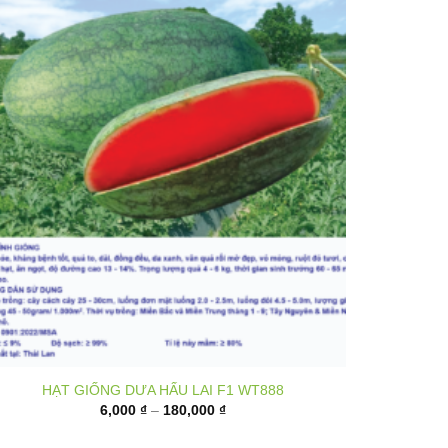
HẠT GIỐNG DƯA HẤU LAI F1 WT888
Khoảng
6,000
₫
–
180,000
₫
giá:
từ