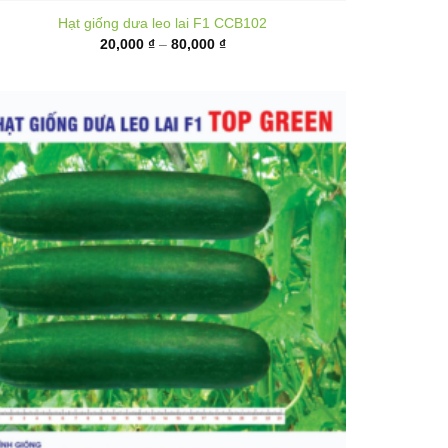
Hạt giống dưa leo lai F1 CCB102
Khoảng
20,000
₫
–
80,000
₫
giá:
từ
20,000 ₫
đến
80,000 ₫