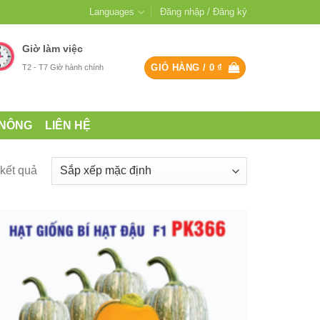
Languages
Đăng nhập / Đăng ký
Giờ làm việc
GIỎ HÀNG /
0
₫
T2 - T7 Giờ hành chính
 NÔNG
LIÊN HỆ
 kết quả