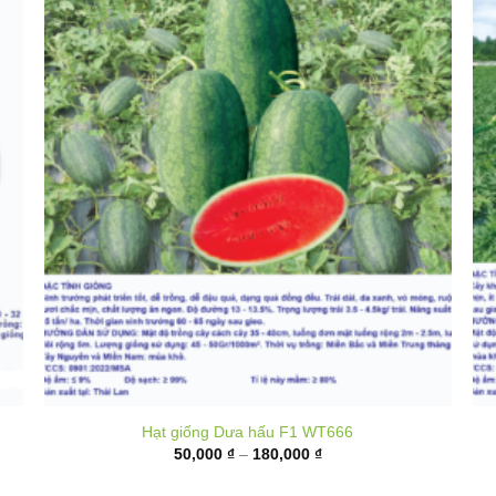
Hạt giống Dưa hấu F1 WT666
Khoảng
50,000
₫
–
180,000
₫
giá:
từ