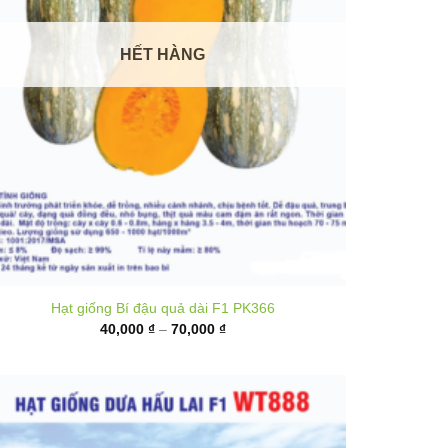
HẾT HÀNG
Hạt giống Bí đậu quả dài F1 PK366
Khoảng
40,000
₫
–
70,000
₫
giá:
từ
40,000 ₫
đến
70,000 ₫