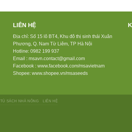
LIÊN HỆ
K
Địa chỉ: Số 15 lô BT4, Khu đô thị sinh thái Xuân
Phương, Q. Nam Từ Liêm, TP Hà Nội
Hotline: 0982 199 937
Email :
msavn.contact@gmail.com
Facebook :
www.facebook.com/msavietnam
Shopee:
www.shopee.vn/msaseeds
TỦ SÁCH NHÀ NÔNG
LIÊN HỆ