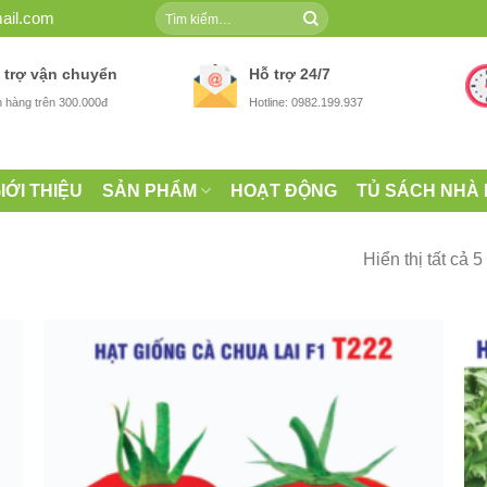
Tìm
ail.com
kiếm:
 trợ vận chuyển
Hỗ trợ 24/7
 hàng trên 300.000đ
Hotline: 0982.199.937
IỚI THIỆU
SẢN PHẨM
HOẠT ĐỘNG
TỦ SÁCH NHÀ
Hiển thị tất cả 5