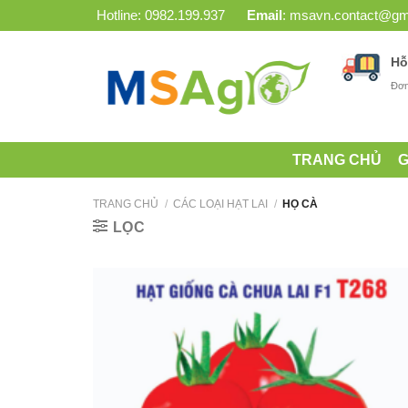
Bỏ
Hotline:
0982.199.937
Email
:
msavn.contact@gm
qua
nội
Hỗ
dung
Đơn
TRANG CHỦ
G
TRANG CHỦ
/
CÁC LOẠI HẠT LAI
/
HỌ CÀ
LỌC