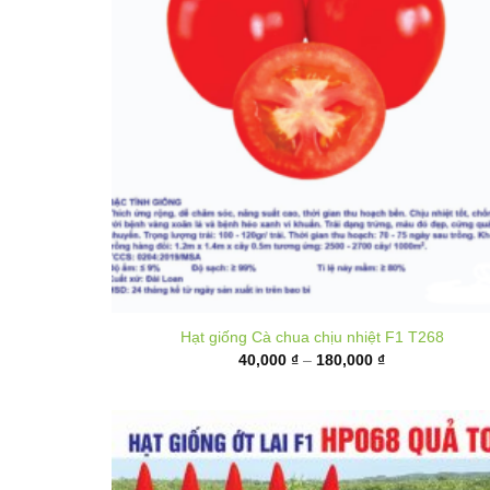
Hạt giống Cà chua chịu nhiệt F1 T268
Khoảng
40,000
₫
–
180,000
₫
giá:
từ
40,000 ₫
đến
180,000 ₫