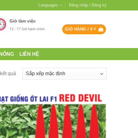
Languages
Đăng nhập / Đăng ký
Giờ làm việc
GIỎ HÀNG /
0
₫
T2 - T7 Giờ hành chính
 NÔNG
LIÊN HỆ
 kết quả