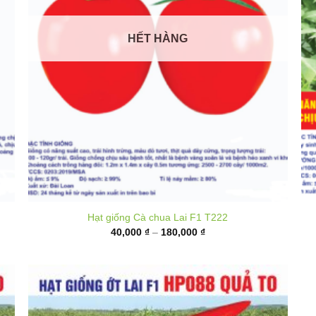
HẾT HÀNG
Hạt giống Cà chua Lai F1 T222
Khoảng
40,000
₫
–
180,000
₫
giá:
từ
40,000 ₫
đến
180,000 ₫