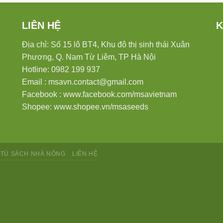
LIÊN HỆ
K
Địa chỉ: Số 15 lô BT4, Khu đô thị sinh thái Xuân
Phương, Q. Nam Từ Liêm, TP Hà Nội
Hotline: 0982 199 937
Email :
msavn.contact@gmail.com
Facebook :
www.facebook.com/msavietnam
Shopee:
www.shopee.vn/msaseeds
TỦ SÁCH NHÀ NÔNG
LIÊN HỆ