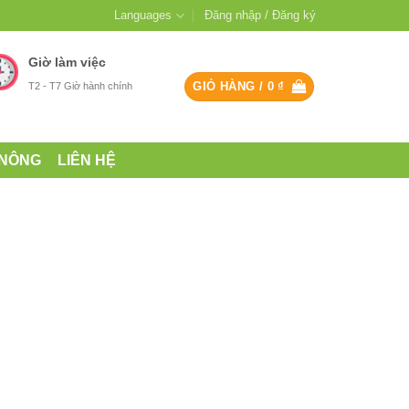
Languages
Đăng nhập / Đăng ký
Giờ làm việc
GIỎ HÀNG /
0
₫
T2 - T7 Giờ hành chính
 NÔNG
LIÊN HỆ