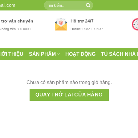
Tìm
ail.com
kiếm:
 trợ vận chuyển
Hỗ trợ 24/7
 hàng trên 300.000đ
Hotline: 0982.199.937
IỚI THIỆU
SẢN PHẨM
HOẠT ĐỘNG
TỦ SÁCH NHÀ
Chưa có sản phẩm nào trong giỏ hàng.
QUAY TRỞ LẠI CỬA HÀNG