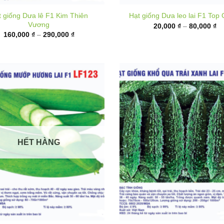
từ
giá:
20
từ
đ
160,000 ₫
80
đến
290,000 ₫
HẾT HÀNG
Hạt giống Khổ qua xanh đe
iống Mướp hương lai F1 LF123
BG888
Khoảng
9,000
₫
–
40,000
₫
giá:
K
18,000
₫
–
95,000
₫
từ
gi