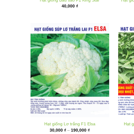
Hạt giống Lơ trắng F1 Elsa
Hạt g
Khoảng
30,000
₫
–
190,000
₫
giá:
từ
30,000 ₫
đến
190,000 ₫