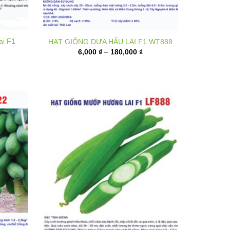
ai F1
HẠT GIỐNG DƯA HẤU LAI F1 WT888
Khoảng
6,000
₫
–
180,000
₫
giá:
từ
6,000 ₫
đến
180,000 ₫
1 P222
Hạt giống mướp hương lai F1 LF888