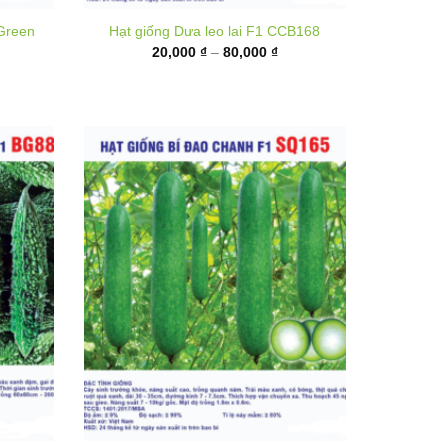
từ
,000 ₫
20,000 ₫
ến
đến
,000 ₫
80,000 ₫
n F1
Hạt giống Bí đao chanh F1 SQ165
Khoảng
35,000
₫
–
130,000
₫
giá:
hoảng
từ
á: