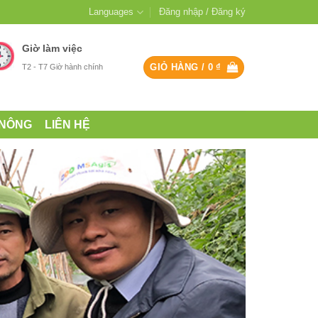
Languages
Đăng nhập / Đăng ký
Giờ làm việc
GIỎ HÀNG /
0
₫
T2 - T7 Giờ hành chính
 NÔNG
LIÊN HỆ