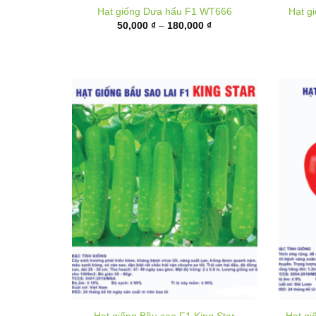
50,000 ₫
đến
180,000 ₫
Hạt giống Bầu sao F1 King Star
Hạt gi
40,000
₫