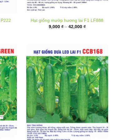
hoảng
Khoảng
9,000
₫
–
42,000
₫
á:
giá:
ừ
từ
5,000 ₫
9,000 ₫
ến
đến
00,000 ₫
42,000 ₫
 Green
Hạt giống Dưa leo lai F1 CCB168
hoảng
Khoảng
20,000
₫
–
80,000
₫
á:
giá: