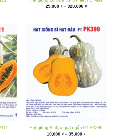
ến
đến
80,000 ₫
320,000 ₫
P111
Hạt giống Bí đậu quả ngắn F1 PK399
hoảng
Khoảng
10,000
₫
–
35,000
₫
á:
giá:
từ
,000 ₫
10,000 ₫
ến
đến
,000 ₫
35,000 ₫