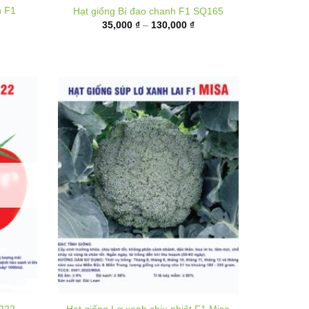
35,000 ₫
đến
,000 ₫
130,000 ₫
ến
,000 ₫
T222
Hạt giống Lơ xanh chịu nhiệt F1 Misa
hoảng
Khoảng
25,000
₫
–
320,000
₫
á:
giá:
ừ
từ
0,000 ₫
25,000 ₫