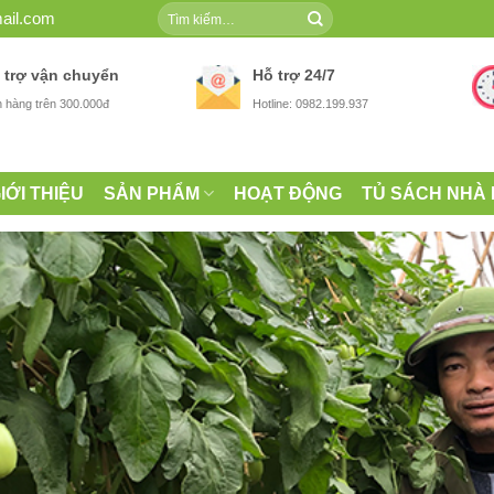
Tìm
ail.com
kiếm:
 trợ vận chuyển
Hỗ trợ 24/7
 hàng trên 300.000đ
Hotline: 0982.199.937
IỚI THIỆU
SẢN PHẨM
HOẠT ĐỘNG
TỦ SÁCH NHÀ