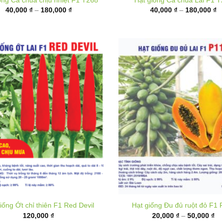
đến
đ
180,000 ₫
1
iống Ớt chỉ thiên F1 Red Devil
Hạt giống Đu đủ ruột đỏ F1 
K
120,000
₫
20,000
₫
–
50,000
₫
gi
từ
20
đ
50