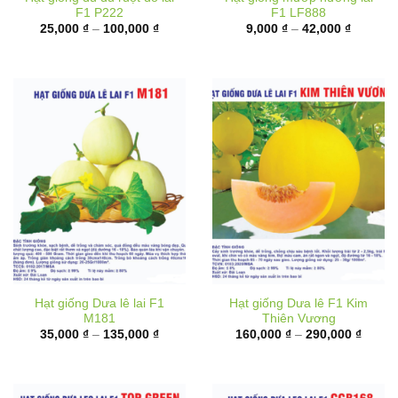
F1 P222
F1 LF888
Khoảng
Khoảng
25,000
₫
–
100,000
₫
9,000
₫
–
42,000
₫
giá:
giá:
từ
từ
25,000 ₫
9,000 ₫
đến
đến
100,000 ₫
42,000 
Hạt giống Dưa lê lai F1
Hạt giống Dưa lê F1 Kim
M181
Thiên Vương
Khoảng
Khoản
35,000
₫
–
135,000
₫
160,000
₫
–
290,000
₫
giá:
giá:
từ
từ
35,000 ₫
160,00
đến
đến
135,000 ₫
290,00