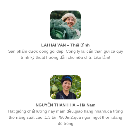
LẠI HẢI VÂN – Thái Bình
Sản phẩm được đóng gói đẹp. Công ty lại cẩn thận gửi cả quy
trình kỹ thuật hướng dẫn cho nữa chứ. Like lắm!
NGUYỄN THANH HÀ – Hà Nam
Hạt giống chất lượng nảy mầm đều,giao hàng nhanh,đã trồng
thử năng suất cao ,1,3 tấn /560m2.quả ngon ngọt thơm,đáng
để trồng