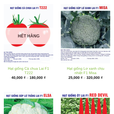
đến
180,00
HẾT HÀNG
Hạt giống Cà chua Lai F1
Hạt giống Lơ xanh chịu
T222
nhiệt F1 Misa
Khoảng
Khoản
40,000
₫
–
180,000
₫
25,000
₫
–
320,000
₫
giá:
giá:
từ
từ
40,000 ₫
25,000
đến
đến
180,000 ₫
320,00