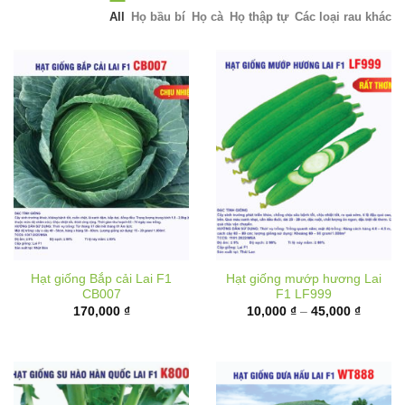
All
Họ bầu bí
Họ cà
Họ thập tự
Các loại rau khác
Hạt giống Bắp cải Lai F1
Hạt giống mướp hương Lai
CB007
F1 LF999
Khoảng
170,000
₫
10,000
₫
–
45,000
₫
giá:
từ
10,000 
đến
45,000 