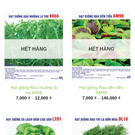
6,000 ₫
từ
đến
10,000 
17,000 ₫
đến
62,000 
HẾT HÀNG
HẾT HÀNG
Hạt giống Rau muống lá
Hạt giống Rau dền tiều
tre KK66
AM99
Khoảng
Khoảng
7,000
₫
–
12,000
₫
7,000
₫
–
140,000
₫
giá:
giá:
từ
từ
7,000 ₫
7,000 ₫
đến
đến
12,000 ₫
140,000