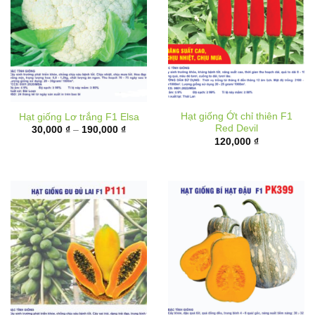
Hạt giống Ớt chỉ thiên F1
Hạt giống Lơ trắng F1 Elsa
Red Devil
Khoảng
30,000
₫
–
190,000
₫
giá:
120,000
₫
từ
30,000 ₫
đến
190,000 ₫