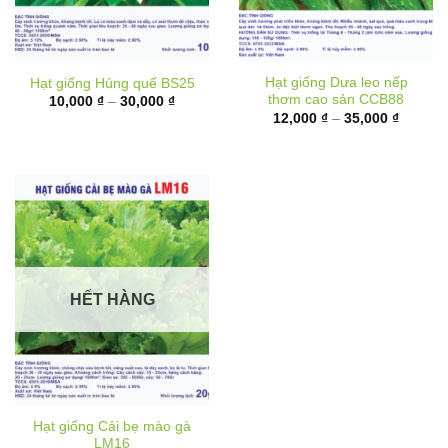
Hạt giống Dưa leo nếp
Hạt giống Húng quế BS25
thơm cao sản CCB88
Khoảng
10,000
₫
–
30,000
₫
giá:
Khoảng
12,000
₫
–
35,000
₫
từ
giá:
10,000 ₫
từ
đến
12,000 
30,000 ₫
đến
35,000 
HẾT HÀNG
Hạt giống Cải bẹ mào gà
LM16