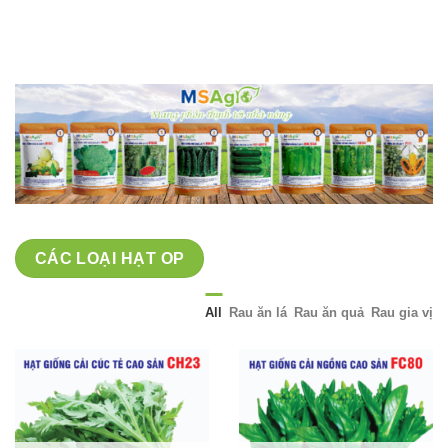
giá:
từ
40,000 ₫
đến
70,000 ₫
CÁC LOẠI HẠT OP
All
Rau ăn lá
Rau ăn quả
Rau gia vị