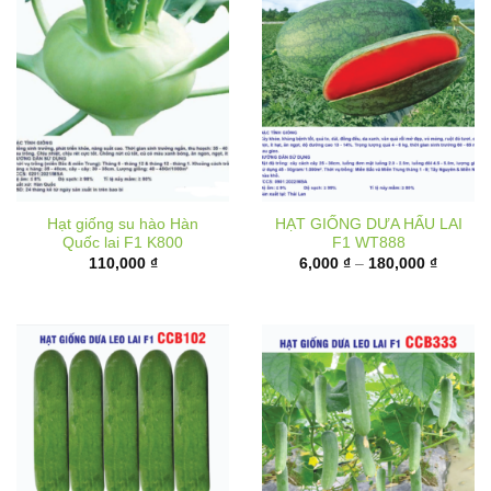
Hạt giống su hào Hàn
HẠT GIỐNG DƯA HẤU LAI
Quốc lai F1 K800
F1 WT888
Khoảng
110,000
₫
6,000
₫
–
180,000
₫
giá:
từ
6,000 ₫
đến
180,000