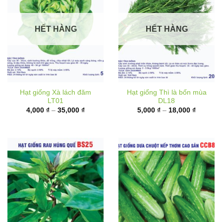
HẾT HÀNG
HẾT HÀNG
Hạt giống Xà lách đăm
Hạt giống Thì là bốn mùa
LT01
DL18
Khoảng
Khoảng
4,000
₫
–
35,000
₫
5,000
₫
–
18,000
₫
giá:
giá:
từ
từ
4,000 ₫
5,000 ₫
đến
đến
35,000 ₫
18,000 