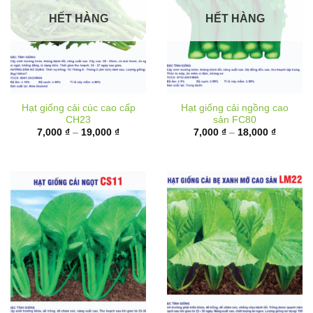
HẾT HÀNG
HẾT HÀNG
Hạt giống cải cúc cao cấp
Hạt giống cải ngồng cao
CH23
sản FC80
Khoảng
Khoảng
7,000
₫
–
19,000
₫
7,000
₫
–
18,000
₫
giá:
giá:
từ
từ
7,000 ₫
7,000 ₫
đến
đến
19,000 ₫
18,000 