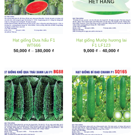
HẾT HÀNG
Hạt giống Dưa hấu F1
Hạt giống Mướp hương lai
WT666
F1 LF123
Khoảng
Khoảng
50,000
₫
–
180,000
₫
9,000
₫
–
40,000
₫
giá:
giá:
từ
từ
50,000 ₫
9,000 ₫
đến
đến
180,000 ₫
40,000 