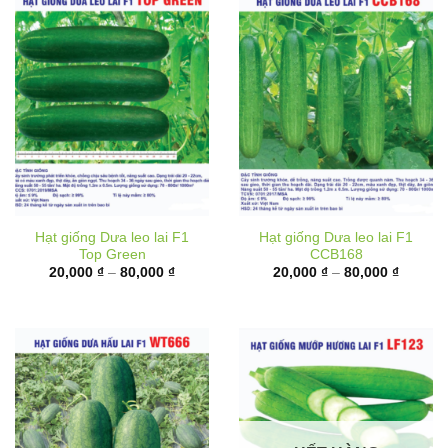
Hạt giống Dưa leo lai F1
Hạt giống Dưa leo lai F1
Top Green
CCB168
Khoảng
Khoảng
20,000
₫
–
80,000
₫
20,000
₫
–
80,000
₫
giá:
giá:
từ
từ
20,000 ₫
20,000 
đến
đến
80,000 ₫
80,000 