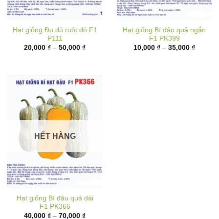
Hạt giống Đu đủ ruột đỏ F1
Hạt giống Bí đậu quả ngắn
P111
F1 PK399
Khoảng
Khoảng
20,000
₫
–
50,000
₫
10,000
₫
–
35,000
₫
giá:
giá:
từ
từ
20,000 ₫
10,000 
đến
đến
50,000 ₫
35,000 
HẾT HÀNG
Hạt giống Bí đậu quả dài
F1 PK366
Khoảng
40,000
₫
–
70,000
₫