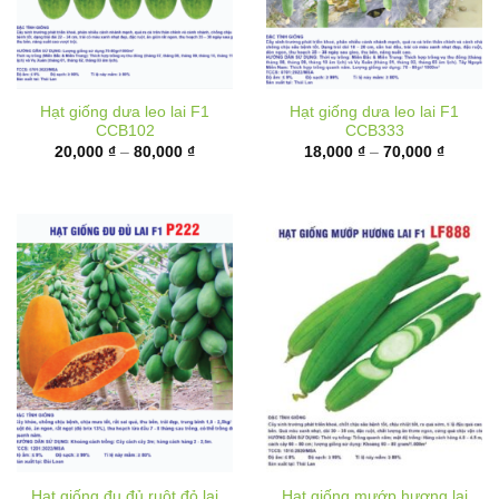
Hạt giống dưa leo lai F1
Hạt giống dưa leo lai F1
CCB102
CCB333
Khoảng
Khoảng
20,000
₫
–
80,000
₫
18,000
₫
–
70,000
₫
giá:
giá:
từ
từ
20,000 ₫
18,000 
đến
đến
80,000 ₫
70,000 
Hạt giống đu đủ ruột đỏ lai
Hạt giống mướp hương lai