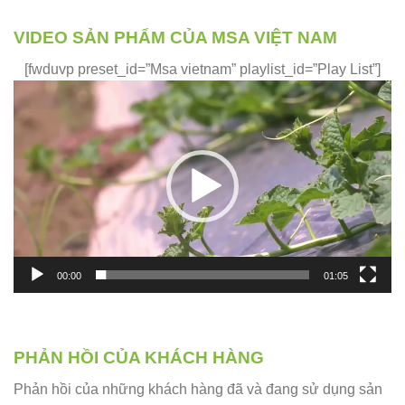
VIDEO SẢN PHẨM CỦA MSA VIỆT NAM
[fwduvp preset_id=”Msa vietnam” playlist_id=”Play List”]
Trình
chơi
Video
00:00
01:05
PHẢN HỒI CỦA KHÁCH HÀNG
Phản hồi của những khách hàng đã và đang sử dụng sản