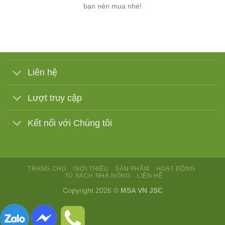
bạn nên mua nhé!
Liên hệ
Lượt truy cập
Kết nối với Chúng tôi
TRANG CHỦ
GIỚI THIỆU
SẢN PHẨM
HOẠT ĐỘNG
TỦ SÁCH NHÀ NÔNG
LIÊN HỆ
Copyright 2026 ©
MSA VN JSC