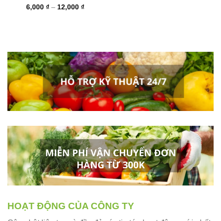
Khoảng
6,000
₫
–
12,000
₫
giá:
từ
6,000 ₫
đến
12,000 ₫
HOẠT ĐỘNG CỦA CÔNG TY