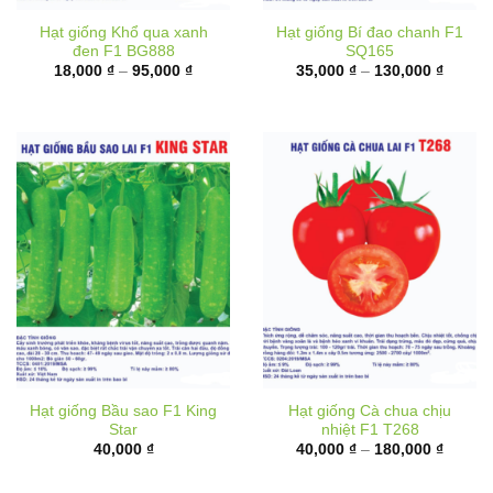
Hạt giống Khổ qua xanh
Hạt giống Bí đao chanh F1
đen F1 BG888
SQ165
Khoảng
Khoản
18,000
₫
–
95,000
₫
35,000
₫
–
130,000
₫
giá:
giá:
từ
từ
18,000 ₫
35,000
đến
đến
95,000 ₫
130,00
Hạt giống Bầu sao F1 King
Hạt giống Cà chua chịu
Star
nhiệt F1 T268
Khoản
40,000
₫
40,000
₫
–
180,000
₫
giá:
từ
40,000