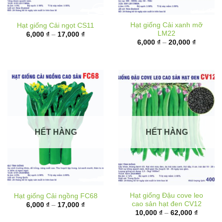
Hạt giống Cải xanh mỡ
Hạt giống Cải ngọt CS11
LM22
Khoảng
6,000
₫
–
17,000
₫
giá:
Khoảng
6,000
₫
–
20,000
₫
từ
giá:
6,000 ₫
từ
đến
6,000 ₫
17,000 ₫
đến
20,000 
HẾT HÀNG
HẾT HÀNG
Hạt giống Đậu cove leo
Hạt giống Cải ngồng FC68
cao sản hạt đen CV12
Khoảng
6,000
₫
–
17,000
₫
giá:
Khoảng
10,000
₫
–
62,000
₫
từ
giá: