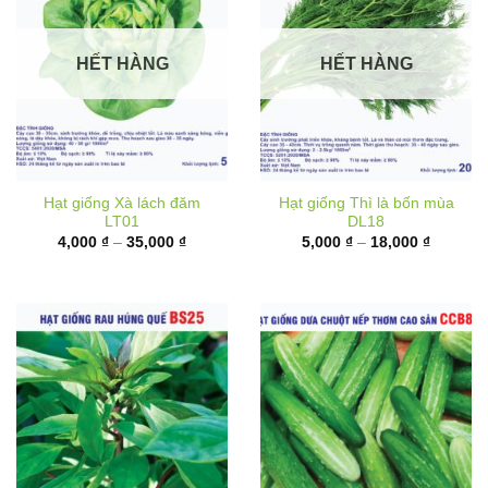
HẾT HÀNG
HẾT HÀNG
Hạt giống Xà lách đăm
Hạt giống Thì là bốn mùa
LT01
DL18
Khoảng
Khoảng
4,000
₫
–
35,000
₫
5,000
₫
–
18,000
₫
giá:
giá:
từ
từ
4,000 ₫
5,000 ₫
đến
đến
35,000 ₫
18,000 