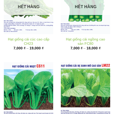
HẾT HÀNG
HẾT HÀNG
Hạt giống cải cúc cao cấp
Hạt giống cải ngồng cao
CH23
sản FC80
Khoảng
Khoảng
7,000
₫
–
19,000
₫
7,000
₫
–
18,000
₫
giá:
giá:
từ
từ
7,000 ₫
7,000 ₫
đến
đến
19,000 ₫
18,000 