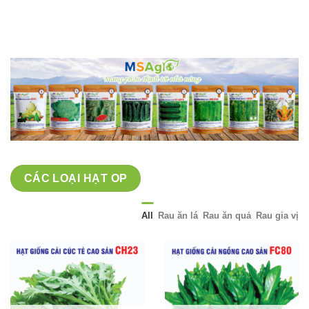
giá:
từ
40,000 ₫
đến
70,000 ₫
CÁC LOẠI HẠT OP
All
Rau ăn lá
Rau ăn quả
Rau gia vị