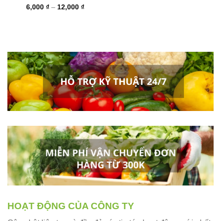
Khoảng
6,000
₫
–
12,000
₫
giá:
từ
6,000 ₫
đến
12,000 ₫
HOẠT ĐỘNG CỦA CÔNG TY