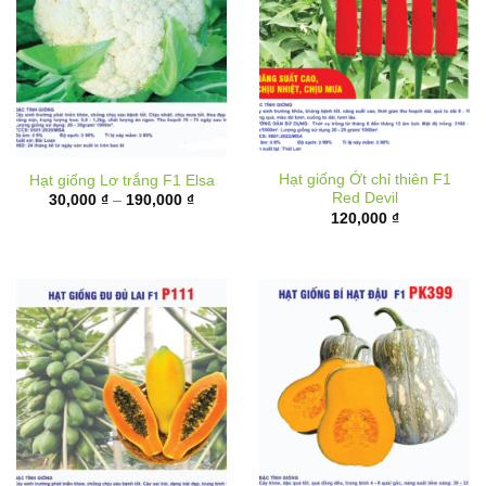
Hạt giống Ớt chỉ thiên F1
Hạt giống Lơ trắng F1 Elsa
Red Devil
Khoảng
30,000
₫
–
190,000
₫
giá:
120,000
₫
từ
30,000 ₫
đến
190,000 ₫