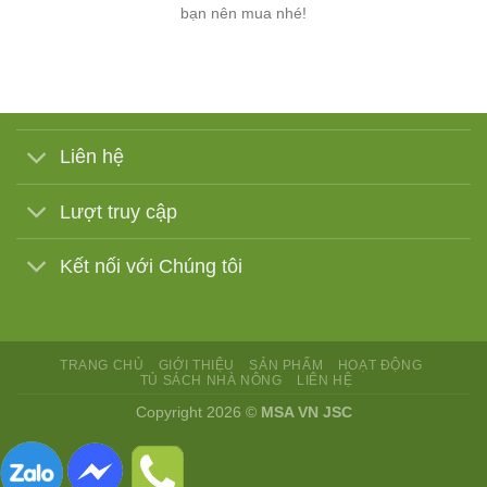
bạn nên mua nhé!
Liên hệ
Lượt truy cập
Kết nối với Chúng tôi
TRANG CHỦ
GIỚI THIỆU
SẢN PHẨM
HOẠT ĐỘNG
TỦ SÁCH NHÀ NÔNG
LIÊN HỆ
Copyright 2026 ©
MSA VN JSC