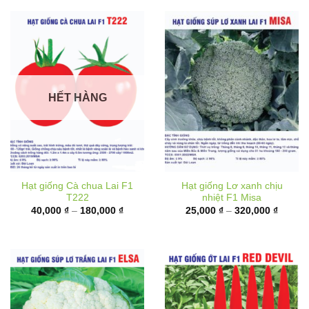
đến
180,00
HẾT HÀNG
Hạt giống Cà chua Lai F1
Hạt giống Lơ xanh chịu
T222
nhiệt F1 Misa
Khoảng
Khoản
40,000
₫
–
180,000
₫
25,000
₫
–
320,000
₫
giá:
giá:
từ
từ
40,000 ₫
25,000
đến
đến
180,000 ₫
320,00