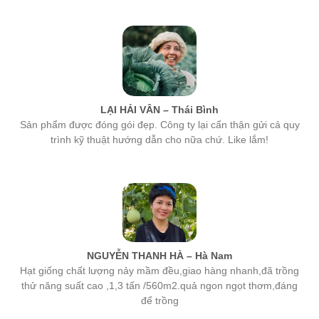
LẠI HẢI VÂN – Thái Bình
Sản phẩm được đóng gói đẹp. Công ty lại cẩn thận gửi cả quy
trình kỹ thuật hướng dẫn cho nữa chứ. Like lắm!
NGUYỄN THANH HÀ – Hà Nam
Hạt giống chất lượng nảy mầm đều,giao hàng nhanh,đã trồng
thử năng suất cao ,1,3 tấn /560m2.quả ngon ngọt thơm,đáng
để trồng