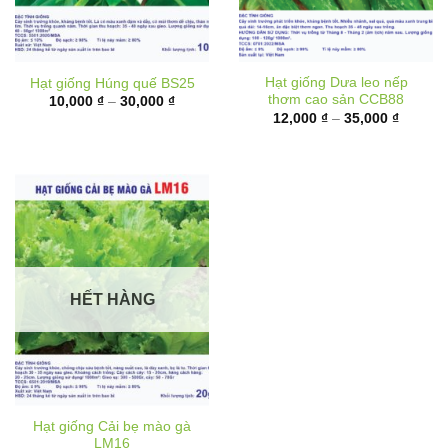
Hạt giống Dưa leo nếp
Hạt giống Húng quế BS25
thơm cao sản CCB88
Khoảng
10,000
₫
–
30,000
₫
giá:
Khoảng
12,000
₫
–
35,000
₫
từ
giá:
10,000 ₫
từ
đến
12,000 
30,000 ₫
đến
35,000 
HẾT HÀNG
Hạt giống Cải bẹ mào gà
LM16