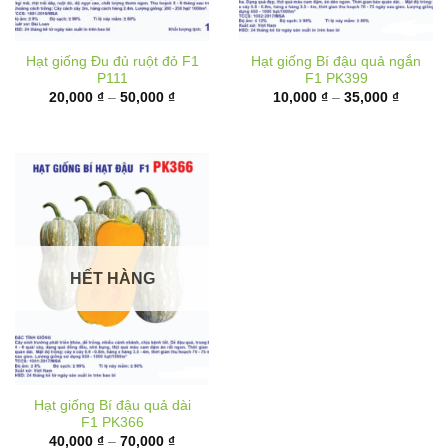
Hạt giống Đu đủ ruột đỏ F1
Hạt giống Bí đậu quả ngắn
P111
F1 PK399
Khoảng
Khoảng
20,000
₫
–
50,000
₫
10,000
₫
–
35,000
₫
giá:
giá:
từ
từ
20,000 ₫
10,000 
đến
đến
50,000 ₫
35,000 
HẾT HÀNG
Hạt giống Bí đậu quả dài
F1 PK366
Khoảng
40,000
₫
–
70,000
₫