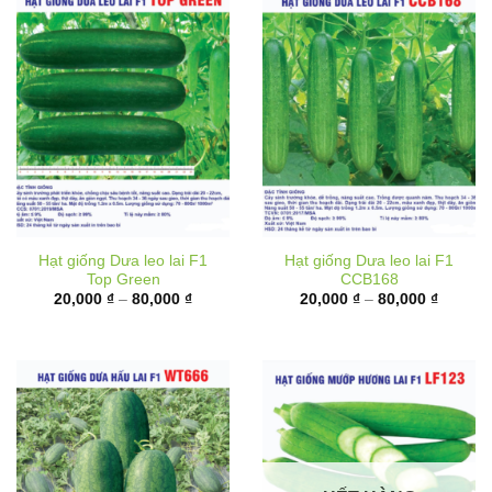
Hạt giống Dưa leo lai F1
Hạt giống Dưa leo lai F1
Top Green
CCB168
Khoảng
Khoảng
20,000
₫
–
80,000
₫
20,000
₫
–
80,000
₫
giá:
giá:
từ
từ
20,000 ₫
20,000 
đến
đến
80,000 ₫
80,000 