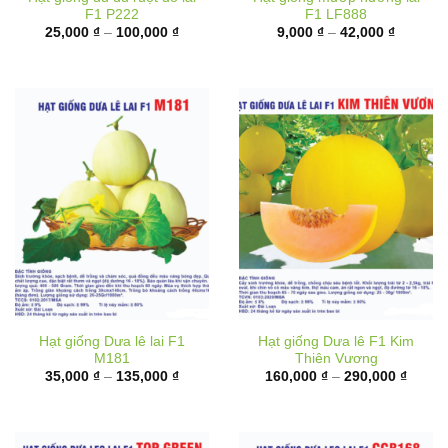
F1 P222
F1 LF888
Khoảng
Khoảng
25,000
₫
–
100,000
₫
9,000
₫
–
42,000
₫
giá:
giá:
từ
từ
25,000 ₫
9,000 ₫
đến
đến
100,000 ₫
42,000 
Hạt giống Dưa lê lai F1
Hạt giống Dưa lê F1 Kim
M181
Thiên Vương
Khoảng
Khoản
35,000
₫
–
135,000
₫
160,000
₫
–
290,000
₫
giá:
giá:
từ
từ
35,000 ₫
160,00
đến
đến
135,000 ₫
290,00