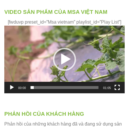
VIDEO SẢN PHẨM CỦA MSA VIỆT NAM
[fwduvp preset_id=”Msa vietnam” playlist_id=”Play List”]
Trình
chơi
Video
00:00
01:05
PHẢN HỒI CỦA KHÁCH HÀNG
Phản hồi của những khách hàng đã và đang sử dụng sản