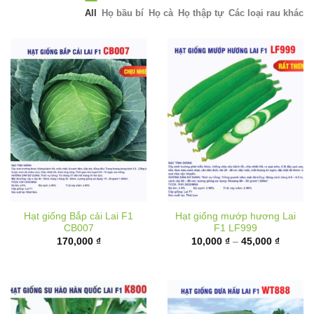
All
Họ bầu bí
Họ cà
Họ thập tự
Các loại rau khác
Hạt giống Bắp cải Lai F1
Hạt giống mướp hương Lai
CB007
F1 LF999
Khoảng
170,000
₫
10,000
₫
–
45,000
₫
giá:
từ
10,000 
đến
45,000 