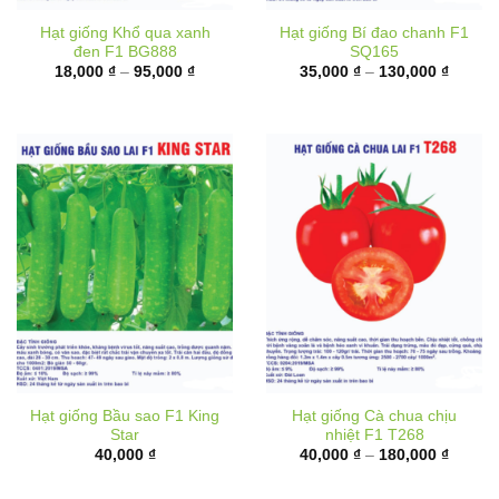
Hạt giống Khổ qua xanh
Hạt giống Bí đao chanh F1
đen F1 BG888
SQ165
Khoảng
Khoản
18,000
₫
–
95,000
₫
35,000
₫
–
130,000
₫
giá:
giá:
từ
từ
18,000 ₫
35,000
đến
đến
95,000 ₫
130,00
Hạt giống Bầu sao F1 King
Hạt giống Cà chua chịu
Star
nhiệt F1 T268
Khoản
40,000
₫
40,000
₫
–
180,000
₫
giá:
từ
40,000