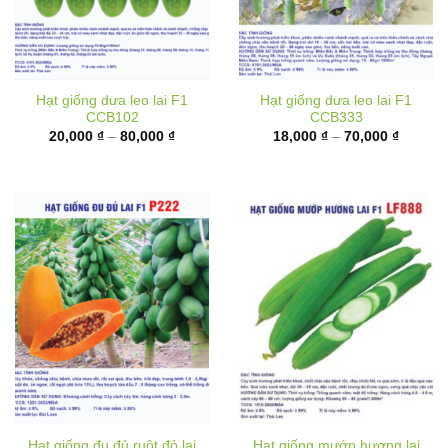
Hạt giống dưa leo lai F1
Hạt giống dưa leo lai F1
CCB102
CCB333
Khoảng
Khoảng
20,000
₫
–
80,000
₫
18,000
₫
–
70,000
₫
giá:
giá:
từ
từ
20,000 ₫
18,000 
đến
đến
80,000 ₫
70,000 
Hạt giống đu đủ ruột đỏ lai
Hạt giống mướp hương lai