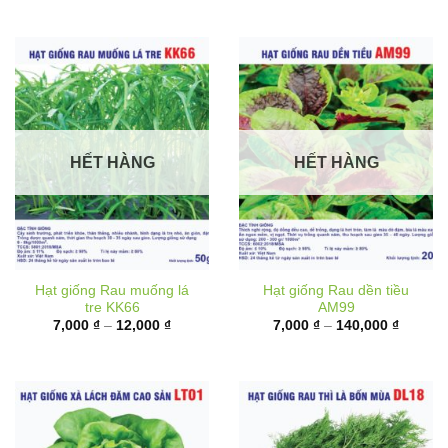
6,000 ₫
từ
đến
10,000 
17,000 ₫
đến
62,000 
HẾT HÀNG
HẾT HÀNG
Hạt giống Rau muống lá
Hạt giống Rau dền tiều
tre KK66
AM99
Khoảng
Khoảng
7,000
₫
–
12,000
₫
7,000
₫
–
140,000
₫
giá:
giá:
từ
từ
7,000 ₫
7,000 ₫
đến
đến
12,000 ₫
140,000