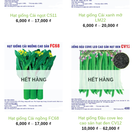
Hạt giống Cải xanh mỡ
Hạt giống Cải ngọt CS11
LM22
Khoảng
6,000
₫
–
17,000
₫
giá:
Khoảng
6,000
₫
–
20,000
₫
từ
giá:
6,000 ₫
từ
đến
6,000 ₫
17,000 ₫
đến
20,000 
HẾT HÀNG
HẾT HÀNG
Hạt giống Đậu cove leo
Hạt giống Cải ngồng FC68
cao sản hạt đen CV12
Khoảng
6,000
₫
–
17,000
₫
giá:
Khoảng
10,000
₫
–
62,000
₫
từ
giá: