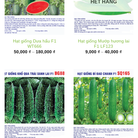
HẾT HÀNG
Hạt giống Dưa hấu F1
Hạt giống Mướp hương lai
WT666
F1 LF123
Khoảng
Khoảng
50,000
₫
–
180,000
₫
9,000
₫
–
40,000
₫
giá:
giá:
từ
từ
50,000 ₫
9,000 ₫
đến
đến
180,000 ₫
40,000 