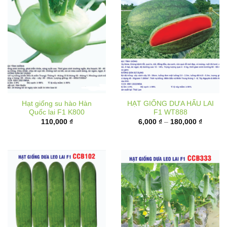
Hạt giống su hào Hàn
HẠT GIỐNG DƯA HẤU LAI
Quốc lai F1 K800
F1 WT888
Khoảng
110,000
₫
6,000
₫
–
180,000
₫
giá:
từ
6,000 ₫
đến
180,000