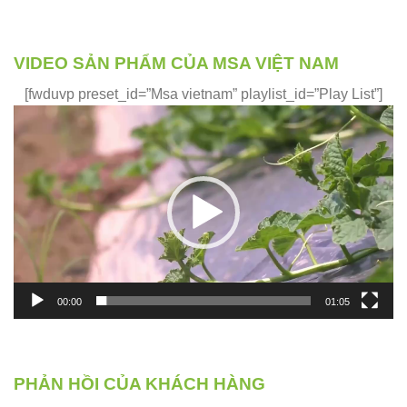
VIDEO SẢN PHẨM CỦA MSA VIỆT NAM
[fwduvp preset_id=”Msa vietnam” playlist_id=”Play List”]
Trình
chơi
Video
00:00
01:05
PHẢN HỒI CỦA KHÁCH HÀNG
Phản hồi của những khách hàng đã và đang sử dụng sản