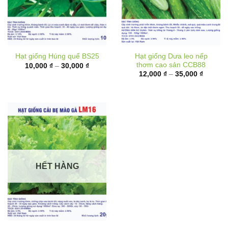
Hạt giống Dưa leo nếp
Hạt giống Húng quế BS25
thơm cao sản CCB88
Khoảng
10,000
₫
–
30,000
₫
giá:
Khoảng
12,000
₫
–
35,000
₫
từ
giá:
10,000 ₫
từ
đến
12,000 
30,000 ₫
đến
35,000 
HẾT HÀNG
Hạt giống Cải bẹ mào gà
LM16