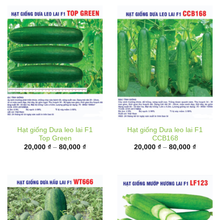
Hạt giống Dưa leo lai F1
Hạt giống Dưa leo lai F1
Top Green
CCB168
Khoảng
Khoảng
20,000
₫
–
80,000
₫
20,000
₫
–
80,000
₫
giá:
giá:
từ
từ
20,000 ₫
20,000 
đến
đến
80,000 ₫
80,000 