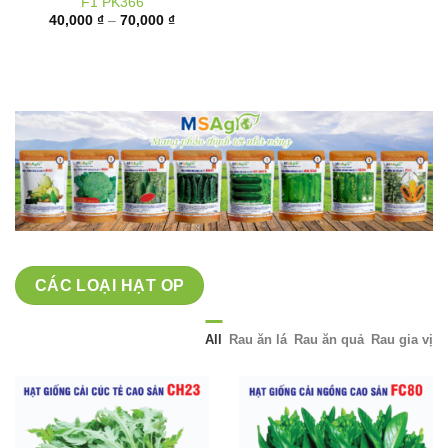
giá:
từ
40,000 ₫
đến
70,000 ₫
CÁC LOẠI HẠT OP
All
Rau ăn lá
Rau ăn quả
Rau gia vị