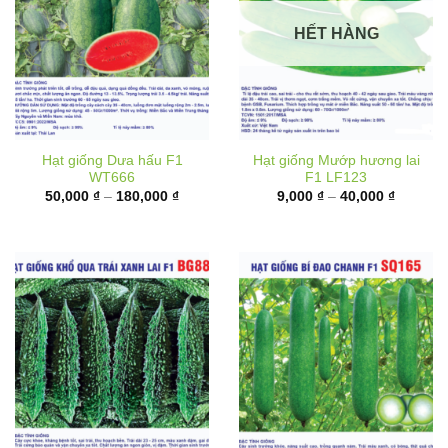
HẾT HÀNG
Hạt giống Dưa hấu F1
Hạt giống Mướp hương lai
WT666
F1 LF123
Khoảng
Khoảng
50,000
₫
–
180,000
₫
9,000
₫
–
40,000
₫
giá:
giá:
từ
từ
50,000 ₫
9,000 ₫
đến
đến
180,000 ₫
40,000 