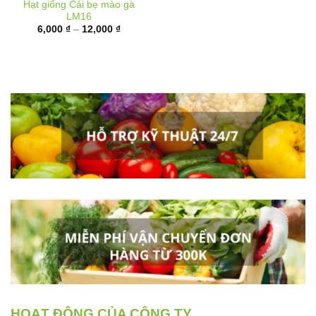
Khoảng
6,000
₫
–
12,000
₫
giá:
từ
6,000 ₫
đến
12,000 ₫
HOẠT ĐỘNG CỦA CÔNG TY