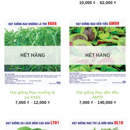
6,000 ₫
từ
đến
10,000 
17,000 ₫
đến
62,000 
HẾT HÀNG
HẾT HÀNG
Hạt giống Rau muống lá
Hạt giống Rau dền tiều
tre KK66
AM99
Khoảng
Khoảng
7,000
₫
–
12,000
₫
7,000
₫
–
140,000
₫
giá:
giá:
từ
từ
7,000 ₫
7,000 ₫
đến
đến
12,000 ₫
140,000