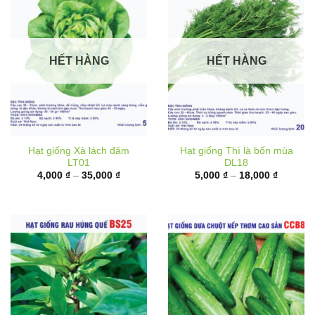
HẾT HÀNG
HẾT HÀNG
Hạt giống Xà lách đăm
Hạt giống Thì là bốn mùa
LT01
DL18
Khoảng
Khoảng
4,000
₫
–
35,000
₫
5,000
₫
–
18,000
₫
giá:
giá:
từ
từ
4,000 ₫
5,000 ₫
đến
đến
35,000 ₫
18,000 