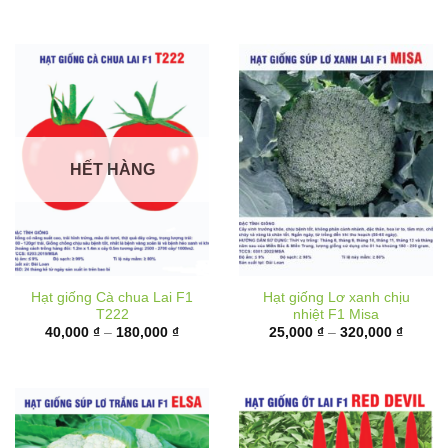
đến
180,00
HẾT HÀNG
Hạt giống Cà chua Lai F1
Hạt giống Lơ xanh chịu
T222
nhiệt F1 Misa
Khoảng
Khoản
40,000
₫
–
180,000
₫
25,000
₫
–
320,000
₫
giá:
giá:
từ
từ
40,000 ₫
25,000
đến
đến
180,000 ₫
320,00