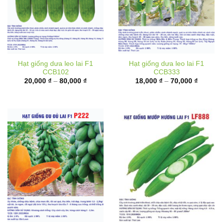
Hạt giống dưa leo lai F1
Hạt giống dưa leo lai F1
CCB102
CCB333
Khoảng
Khoảng
20,000
₫
–
80,000
₫
18,000
₫
–
70,000
₫
giá:
giá:
từ
từ
20,000 ₫
18,000 
đến
đến
80,000 ₫
70,000 
Hạt giống đu đủ ruột đỏ lai
Hạt giống mướp hương lai