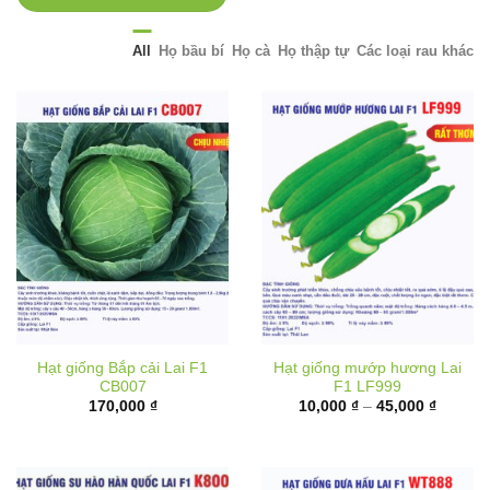
All
Họ bầu bí
Họ cà
Họ thập tự
Các loại rau khác
Hạt giống Bắp cải Lai F1
Hạt giống mướp hương Lai
CB007
F1 LF999
Khoảng
170,000
₫
10,000
₫
–
45,000
₫
giá:
từ
10,000 
đến
45,000 