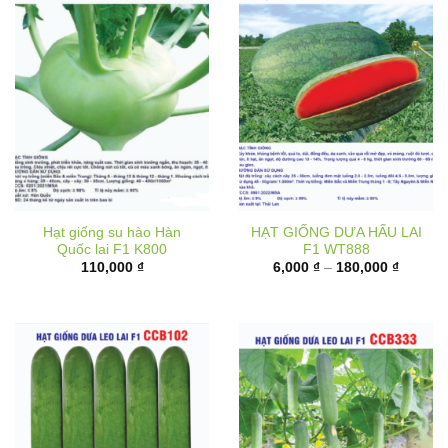
Hạt giống su hào Hàn
HẠT GIỐNG DƯA HẤU LAI
Quốc lai F1 K800
F1 WT888
Khoảng
110,000
₫
6,000
₫
–
180,000
₫
giá:
từ
6,000 ₫
đến
180,000