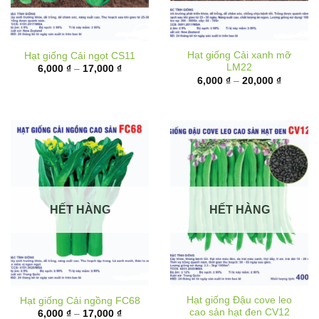
Hạt giống Cải xanh mỡ
Hạt giống Cải ngọt CS11
LM22
Khoảng
6,000
₫
–
17,000
₫
giá:
Khoảng
6,000
₫
–
20,000
₫
từ
giá:
6,000 ₫
từ
đến
6,000 ₫
17,000 ₫
đến
20,000 
HẾT HÀNG
HẾT HÀNG
Hạt giống Đậu cove leo
Hạt giống Cải ngồng FC68
cao sản hạt đen CV12
Khoảng
6,000
₫
–
17,000
₫
giá:
Khoảng
10,000
₫
–
62,000
₫
từ
giá: