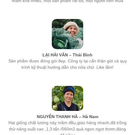
LẠI HẢI VÂN – Thái Bình
Sản phẩm được đóng gói đẹp. Công ty lại cẩn thận gửi cả quy
trình kỹ thuật hướng dẫn cho nữa chứ. Like lắm!
NGUYỄN THANH HÀ – Hà Nam
Hạt giống chất lượng nảy mầm đều,giao hàng nhanh,đã trồng
thử năng suất cao ,1,3 tấn /560m2.quả ngon ngọt thơm,đáng
để trồng