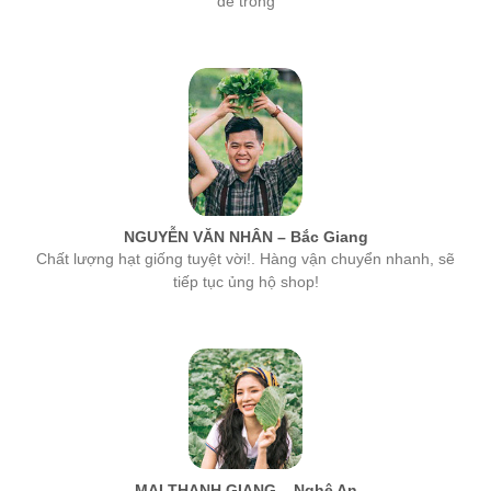
NGUYỄN VĂN NHÂN – Bắc Giang
Chất lượng hạt giống tuyệt vời!. Hàng vận chuyển nhanh, sẽ
tiếp tục ủng hộ shop!
MAI THANH GIANG – Nghệ An
hạt giống của công ty MSA rất tốt, tỉ lệ nảy mầm cao nhất. Các