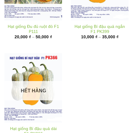
Hạt giống Đu đủ ruột đỏ F1
Hạt giống Bí đậu quả ngắn
P111
F1 PK399
Khoảng
Khoảng
20,000
₫
–
50,000
₫
10,000
₫
–
35,000
₫
giá:
giá:
từ
từ
20,000 ₫
10,000 
đến
đến
50,000 ₫
35,000 
HẾT HÀNG
Hạt giống Bí đậu quả dài
F1 PK366
Khoảng
40,000
₫
–
70,000
₫