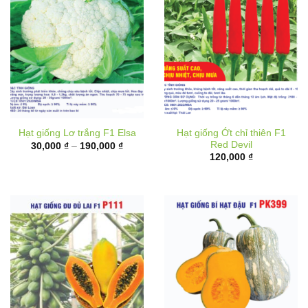
Hạt giống Ớt chỉ thiên F1
Hạt giống Lơ trắng F1 Elsa
Red Devil
Khoảng
30,000
₫
–
190,000
₫
giá:
120,000
₫
từ
30,000 ₫
đến
190,000 ₫