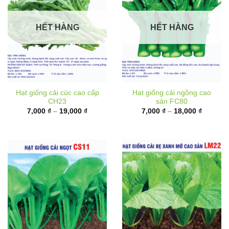
HẾT HÀNG
HẾT HÀNG
Hạt giống cải cúc cao cấp
Hạt giống cải ngồng cao
CH23
sản FC80
Khoảng
Khoảng
7,000
₫
–
19,000
₫
7,000
₫
–
18,000
₫
giá:
giá:
từ
từ
7,000 ₫
7,000 ₫
đến
đến
19,000 ₫
18,000 