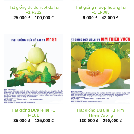
F1 P222
F1 LF888
Khoảng
Khoảng
25,000
₫
–
100,000
₫
9,000
₫
–
42,000
₫
giá:
giá:
từ
từ
25,000 ₫
9,000 ₫
đến
đến
100,000 ₫
42,000 
Hạt giống Dưa lê lai F1
Hạt giống Dưa lê F1 Kim
M181
Thiên Vương
Khoảng
Khoản
35,000
₫
–
135,000
₫
160,000
₫
–
290,000
₫
giá:
giá:
từ
từ
35,000 ₫
160,00
đến
đến
135,000 ₫
290,00