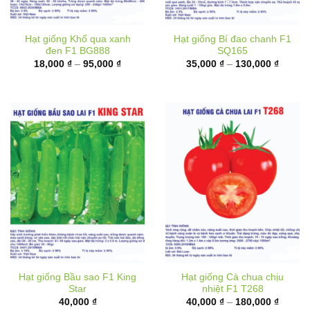
Hạt giống Khổ qua xanh
Hạt giống Bí đao chanh F1
đen F1 BG888
SQ165
Khoảng
Khoản
18,000
₫
–
95,000
₫
35,000
₫
–
130,000
₫
giá:
giá:
từ
từ
18,000 ₫
35,000
đến
đến
95,000 ₫
130,00
Hạt giống Bầu sao F1 King
Hạt giống Cà chua chịu
Star
nhiệt F1 T268
Khoản
40,000
₫
40,000
₫
–
180,000
₫
giá:
từ
40,000