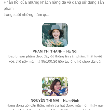
phẩm
trong suốt những năm qua
PHẠM THỊ THANH – Hà Nội
Bao bì sản phẩm đẹp, đầy đủ thông tin sản phẩm.Thật tuyệt
vời, tỉ lệ nẩy mầm là 95/100.Sẽ tiếp tục ủng hộ shop dài dài
NGUYỄN THỊ MAI – Nam Định
Hàng đóng gói cẩn thận, mình tra hạt được mấy hôm thấy nảy
mầm khá nhiều, một sản phẩm rất tốt, mọi người nên mua