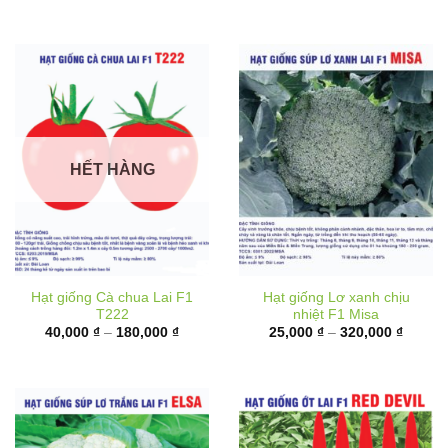
đến
180,00
HẾT HÀNG
Hạt giống Cà chua Lai F1
Hạt giống Lơ xanh chịu
T222
nhiệt F1 Misa
Khoảng
Khoản
40,000
₫
–
180,000
₫
25,000
₫
–
320,000
₫
giá:
giá:
từ
từ
40,000 ₫
25,000
đến
đến
180,000 ₫
320,00