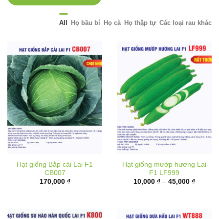
All
Họ bầu bí
Họ cà
Họ thập tự
Các loại rau khác
Hạt giống Bắp cải Lai F1
Hạt giống mướp hương Lai
CB007
F1 LF999
Khoảng
170,000
₫
10,000
₫
–
45,000
₫
giá:
từ
10,000 
đến
45,000 