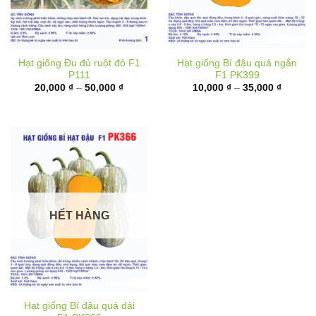
Hạt giống Đu đủ ruột đỏ F1
Hạt giống Bí đậu quả ngắn
P111
F1 PK399
Khoảng
Khoảng
20,000
₫
–
50,000
₫
10,000
₫
–
35,000
₫
giá:
giá:
từ
từ
20,000 ₫
10,000 
đến
đến
50,000 ₫
35,000 
HẾT HÀNG
Hạt giống Bí đậu quả dài
F1 PK366
Khoảng
40,000
₫
–
70,000
₫