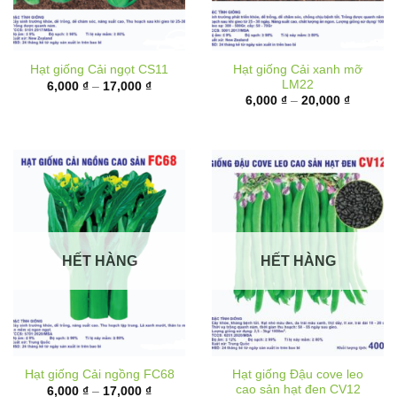
Hạt giống Cải xanh mỡ
Hạt giống Cải ngọt CS11
LM22
Khoảng
6,000
₫
–
17,000
₫
giá:
Khoảng
6,000
₫
–
20,000
₫
từ
giá:
6,000 ₫
từ
đến
6,000 ₫
17,000 ₫
đến
20,000 
HẾT HÀNG
HẾT HÀNG
Hạt giống Đậu cove leo
Hạt giống Cải ngồng FC68
cao sản hạt đen CV12
Khoảng
6,000
₫
–
17,000
₫
giá:
Khoảng
10,000
₫
–
62,000
₫
từ
giá: