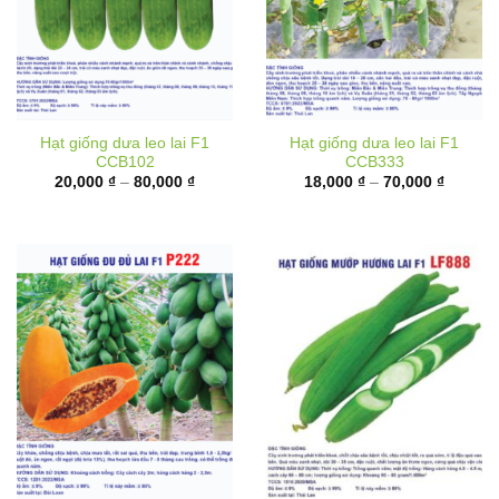
Hạt giống dưa leo lai F1
Hạt giống dưa leo lai F1
CCB102
CCB333
Khoảng
Khoảng
20,000
₫
–
80,000
₫
18,000
₫
–
70,000
₫
giá:
giá:
từ
từ
20,000 ₫
18,000 
đến
đến
80,000 ₫
70,000 
Hạt giống đu đủ ruột đỏ lai
Hạt giống mướp hương lai