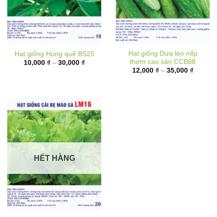
Hạt giống Dưa leo nếp
Hạt giống Húng quế BS25
thơm cao sản CCB88
Khoảng
10,000
₫
–
30,000
₫
giá:
Khoảng
12,000
₫
–
35,000
₫
từ
giá:
10,000 ₫
từ
đến
12,000 
30,000 ₫
đến
35,000 
HẾT HÀNG
Hạt giống Cải bẹ mào gà
LM16