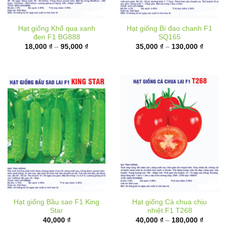
Hạt giống Khổ qua xanh
Hạt giống Bí đao chanh F1
đen F1 BG888
SQ165
Khoảng
Khoản
18,000
₫
–
95,000
₫
35,000
₫
–
130,000
₫
giá:
giá:
từ
từ
18,000 ₫
35,000
đến
đến
95,000 ₫
130,00
Hạt giống Bầu sao F1 King
Hạt giống Cà chua chịu
Star
nhiệt F1 T268
Khoản
40,000
₫
40,000
₫
–
180,000
₫
giá:
từ
40,000