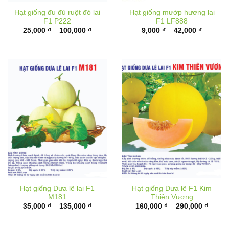
F1 P222
F1 LF888
Khoảng
Khoảng
25,000
₫
–
100,000
₫
9,000
₫
–
42,000
₫
giá:
giá:
từ
từ
25,000 ₫
9,000 ₫
đến
đến
100,000 ₫
42,000 
Hạt giống Dưa lê lai F1
Hạt giống Dưa lê F1 Kim
M181
Thiên Vương
Khoảng
Khoản
35,000
₫
–
135,000
₫
160,000
₫
–
290,000
₫
giá:
giá:
từ
từ
35,000 ₫
160,00
đến
đến
135,000 ₫
290,00