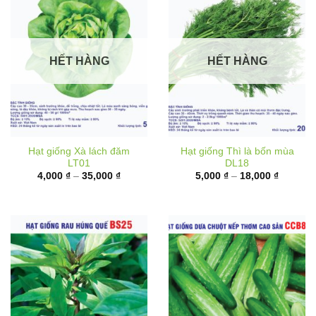
HẾT HÀNG
HẾT HÀNG
Hạt giống Xà lách đăm
Hạt giống Thì là bốn mùa
LT01
DL18
Khoảng
Khoảng
4,000
₫
–
35,000
₫
5,000
₫
–
18,000
₫
giá:
giá:
từ
từ
4,000 ₫
5,000 ₫
đến
đến
35,000 ₫
18,000 