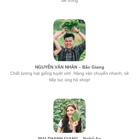
NGUYỄN VĂN NHÂN – Bắc Giang
Chất lượng hạt giống tuyệt vời!. Hàng vận chuyển nhanh, sẽ
tiếp tục ủng hộ shop!
MAI THANH GIANG – Nghệ An
hạt giống của công ty MSA rất tốt, tỉ lệ nảy mầm cao nhất. Các