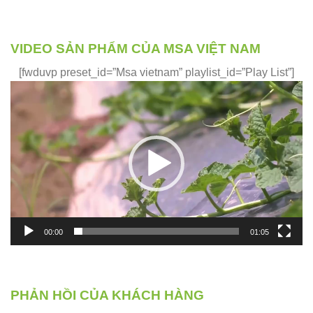
VIDEO SẢN PHẨM CỦA MSA VIỆT NAM
[fwduvp preset_id=”Msa vietnam” playlist_id=”Play List”]
Trình
chơi
Video
00:00
01:05
PHẢN HỒI CỦA KHÁCH HÀNG
Phản hồi của những khách hàng đã và đang sử dụng sản