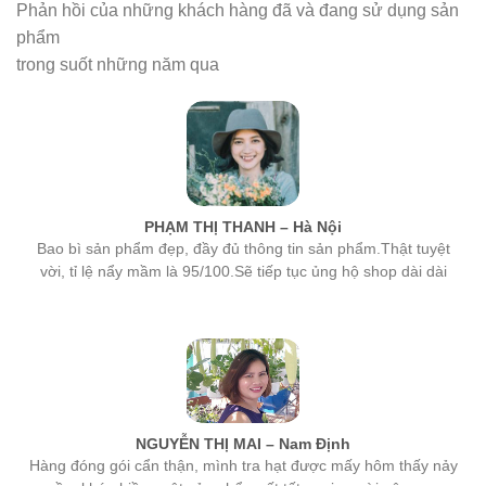
phẩm
trong suốt những năm qua
PHẠM THỊ THANH – Hà Nội
Bao bì sản phẩm đẹp, đầy đủ thông tin sản phẩm.Thật tuyệt
vời, tỉ lệ nẩy mầm là 95/100.Sẽ tiếp tục ủng hộ shop dài dài
NGUYỄN THỊ MAI – Nam Định
Hàng đóng gói cẩn thận, mình tra hạt được mấy hôm thấy nảy
mầm khá nhiều, một sản phẩm rất tốt, mọi người nên mua