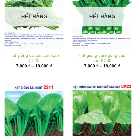
HẾT HÀNG
HẾT HÀNG
Hạt giống cải cúc cao cấp
Hạt giống cải ngồng cao
CH23
sản FC80
Khoảng
Khoảng
7,000
₫
–
19,000
₫
7,000
₫
–
18,000
₫
giá:
giá:
từ
từ
7,000 ₫
7,000 ₫
đến
đến
19,000 ₫
18,000 