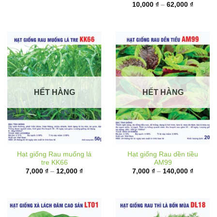
6,000 ₫
từ
đến
10,000 
17,000 ₫
đến
62,000 
HẾT HÀNG
HẾT HÀNG
Hạt giống Rau muống lá
Hạt giống Rau dền tiều
tre KK66
AM99
Khoảng
Khoảng
7,000
₫
–
12,000
₫
7,000
₫
–
140,000
₫
giá:
giá:
từ
từ
7,000 ₫
7,000 ₫
đến
đến
12,000 ₫
140,000