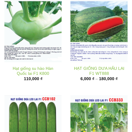
Hạt giống su hào Hàn
HẠT GIỐNG DƯA HẤU LAI
Quốc lai F1 K800
F1 WT888
Khoảng
110,000
₫
6,000
₫
–
180,000
₫
giá:
từ
6,000 ₫
đến
180,000