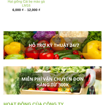
Khoảng
6,000
₫
–
12,000
₫
giá:
từ
6,000 ₫
đến
12,000 ₫
HOẠT ĐỘNG CỦA CÔNG TY