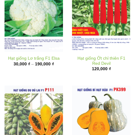
Hạt giống Ớt chỉ thiên F1
Hạt giống Lơ trắng F1 Elsa
Red Devil
Khoảng
30,000
₫
–
190,000
₫
giá:
120,000
₫
từ
30,000 ₫
đến
190,000 ₫