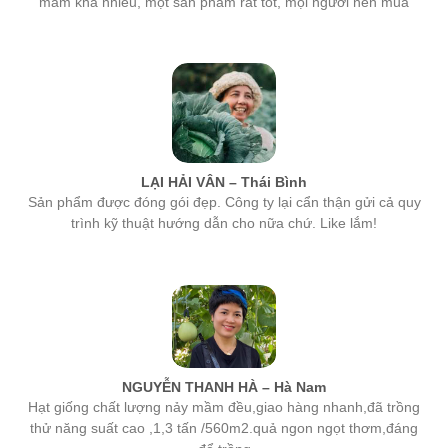
LẠI HẢI VÂN – Thái Bình
Sản phẩm được đóng gói đẹp. Công ty lại cẩn thận gửi cả quy
trình kỹ thuật hướng dẫn cho nữa chứ. Like lắm!
NGUYỄN THANH HÀ – Hà Nam
Hạt giống chất lượng nảy mầm đều,giao hàng nhanh,đã trồng
thử năng suất cao ,1,3 tấn /560m2.quả ngon ngọt thơm,đáng
để trồng