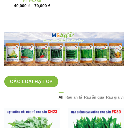
giá:
từ
40,000 ₫
đến
70,000 ₫
CÁC LOẠI HẠT OP
All
Rau ăn lá
Rau ăn quả
Rau gia vị