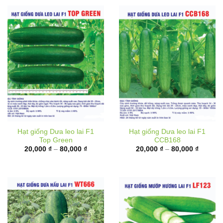
Hạt giống Dưa leo lai F1
Hạt giống Dưa leo lai F1
Top Green
CCB168
Khoảng
Khoảng
20,000
₫
–
80,000
₫
20,000
₫
–
80,000
₫
giá:
giá:
từ
từ
20,000 ₫
20,000 
đến
đến
80,000 ₫
80,000 