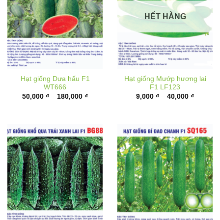
HẾT HÀNG
Hạt giống Dưa hấu F1
Hạt giống Mướp hương lai
WT666
F1 LF123
Khoảng
Khoảng
50,000
₫
–
180,000
₫
9,000
₫
–
40,000
₫
giá:
giá:
từ
từ
50,000 ₫
9,000 ₫
đến
đến
180,000 ₫
40,000 