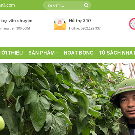
Tìm
ail.com
kiếm:
 trợ vận chuyển
Hỗ trợ 24/7
 hàng trên 300.000đ
Hotline: 0982.199.937
IỚI THIỆU
SẢN PHẨM
HOẠT ĐỘNG
TỦ SÁCH NHÀ