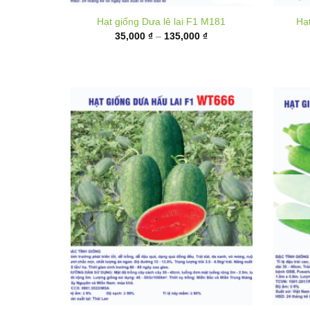
từ
35,000 ₫
đến
135,000 ₫
Hạt giống Dưa hấu F1 WT666
Hạt g
Khoảng
50,000
₫
–
180,000
₫
giá:
từ