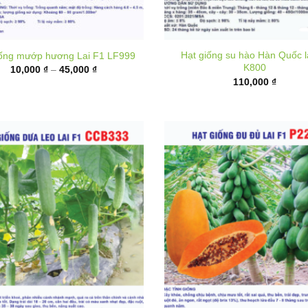
Hạt giống su hào Hàn Quốc l
iống mướp hương Lai F1 LF999
K800
Khoảng
10,000
₫
–
45,000
₫
giá:
110,000
₫
từ
10,000 ₫
đến
45,000 ₫
 giống dưa leo lai F1 CCB333
Hạt giống đu đủ ruột đỏ lai F