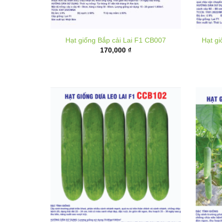
Hạt giống Bắp cải Lai F1 CB007
Hạt g
170,000
₫
Hạt giống dưa leo lai F1 CCB102
Hạt