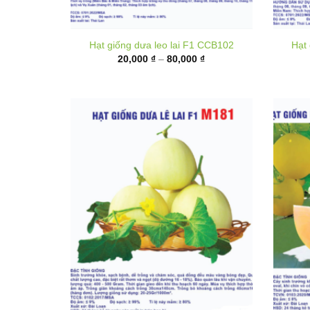
Khoảng
20,000
₫
–
80,000
₫
giá:
từ
20,000 ₫
đến
80,000 ₫
Hạ
Hạt giống Dưa lê lai F1 M181
Khoảng
35,000
₫
–
135,000
₫
giá: