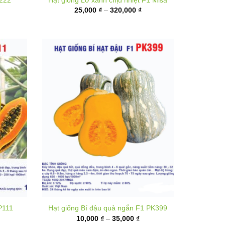
ến
đến
80,000 ₫
320,000 ₫
P111
Hạt giống Bí đậu quả ngắn F1 PK399
hoảng
Khoảng
10,000
₫
–
35,000
₫
á:
giá:
từ
,000 ₫
10,000 ₫
ến
đến
,000 ₫
35,000 ₫