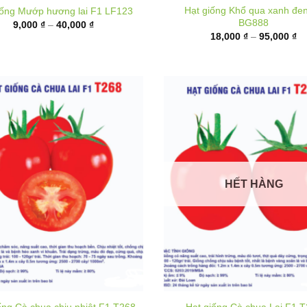
9,000 ₫
từ
đến
18
40,000 ₫
đ
95
HẾT HÀNG
ống Cà chua chịu nhiệt F1 T268
Hạt giống Cà chua Lai F1 
Khoảng
K
40,000
₫
–
180,000
₫
40,000
₫
–
180,000
₫
giá:
gi
từ
t
40,000 ₫
4