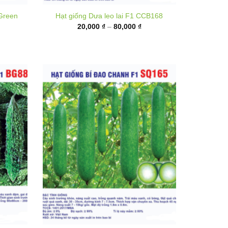
từ
,000 ₫
20,000 ₫
ến
đến
,000 ₫
80,000 ₫
n F1
Hạt giống Bí đao chanh F1 SQ165
Khoảng
35,000
₫
–
130,000
₫
giá:
hoảng
từ
á: