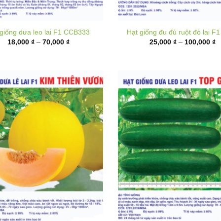
Khoảng
K
18,000
₫
–
70,000
₫
25,000
₫
–
100,000
₫
giá:
gi
từ
t
18,000 ₫
2
đến
đ
70,000 ₫
1
t giống Dưa lê F1 Kim Thiên
Hạt giống Dưa leo lai F1 Top
Vương
K
20,000
₫
–
80,000
₫
gi
Khoảng
160,000
₫
–
290,000
₫