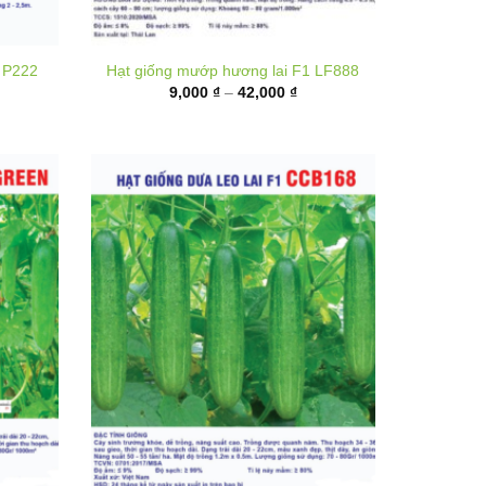
hoảng
Khoảng
9,000
₫
–
42,000
₫
á:
giá:
ừ
từ
5,000 ₫
9,000 ₫
ến
đến
00,000 ₫
42,000 ₫
 Green
Hạt giống Dưa leo lai F1 CCB168
hoảng
Khoảng
20,000
₫
–
80,000
₫
á:
giá: