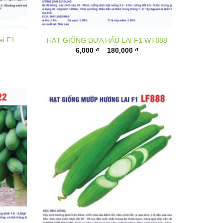
ai F1
HẠT GIỐNG DƯA HẤU LAI F1 WT888
Khoảng
6,000
₫
–
180,000
₫
giá:
từ
6,000 ₫
đến
180,000 ₫
1 P222
Hạt giống mướp hương lai F1 LF888