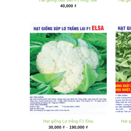
Hạt giống Lơ trắng F1 Elsa
Hạt g
Khoảng
30,000
₫
–
190,000
₫
giá:
từ
30,000 ₫
đến
190,000 ₫