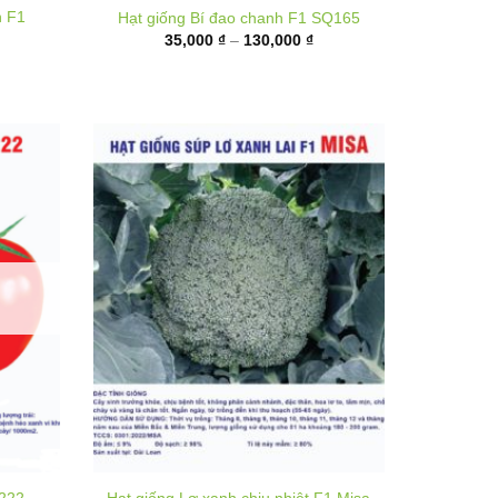
35,000 ₫
đến
,000 ₫
130,000 ₫
ến
,000 ₫
T222
Hạt giống Lơ xanh chịu nhiệt F1 Misa
hoảng
Khoảng
25,000
₫
–
320,000
₫
á:
giá:
ừ
từ
0,000 ₫
25,000 ₫