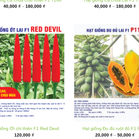
đến
đ
180,000 ₫
1
iống Ớt chỉ thiên F1 Red Devil
Hạt giống Đu đủ ruột đỏ F1 
K
120,000
₫
20,000
₫
–
50,000
₫
gi
từ
20
đ
50