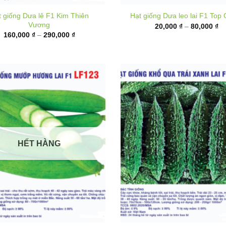
từ
giá:
20
từ
đ
160,000 ₫
80
đến
290,000 ₫
HẾT HÀNG
Hạt giống Khổ qua xanh đe
iống Mướp hương lai F1 LF123
BG888
Khoảng
9,000
₫
–
40,000
₫
giá:
K
18,000
₫
–
95,000
₫
từ
gi