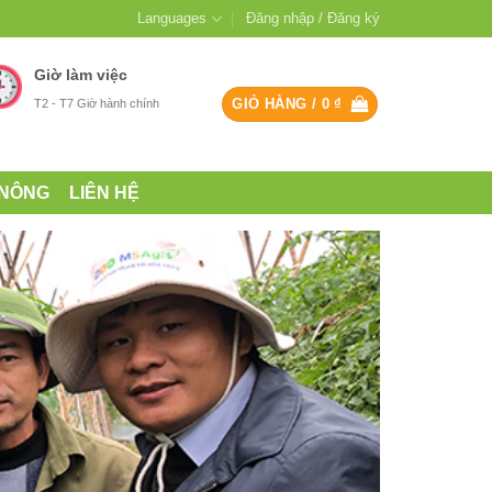
Languages
Đăng nhập / Đăng ký
Giờ làm việc
GIỎ HÀNG /
0
₫
T2 - T7 Giờ hành chính
 NÔNG
LIÊN HỆ