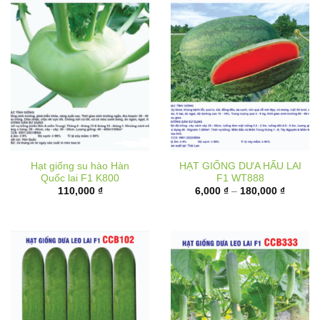
Hạt giống su hào Hàn
HẠT GIỐNG DƯA HẤU LAI
Quốc lai F1 K800
F1 WT888
Khoảng
110,000
₫
6,000
₫
–
180,000
₫
giá:
từ
6,000 ₫
đến
180,000