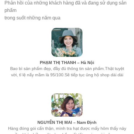
phẩm
trong suốt những năm qua
PHẠM THỊ THANH – Hà Nội
Bao bì sản phẩm đẹp, đầy đủ thông tin sản phẩm.Thật tuyệt
vời, tỉ lệ nẩy mầm là 95/100.Sẽ tiếp tục ủng hộ shop dài dài
NGUYỄN THỊ MAI – Nam Định
Hàng đóng gói cẩn thận, mình tra hạt được mấy hôm thấy nảy
mầm khá nhiều, một sản phẩm rất tốt, mọi người nên mua