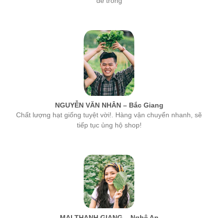
NGUYỄN VĂN NHÂN – Bắc Giang
Chất lượng hạt giống tuyệt vời!. Hàng vận chuyển nhanh, sẽ
tiếp tục ủng hộ shop!
MAI THANH GIANG – Nghệ An
hạt giống của công ty MSA rất tốt, tỉ lệ nảy mầm cao nhất. Các