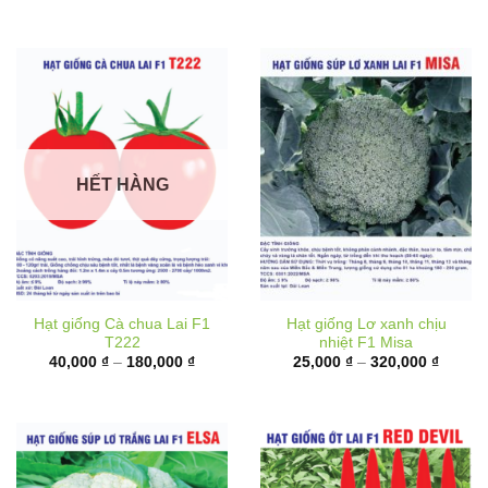
đến
180,00
HẾT HÀNG
Hạt giống Cà chua Lai F1
Hạt giống Lơ xanh chịu
T222
nhiệt F1 Misa
Khoảng
Khoản
40,000
₫
–
180,000
₫
25,000
₫
–
320,000
₫
giá:
giá:
từ
từ
40,000 ₫
25,000
đến
đến
180,000 ₫
320,00