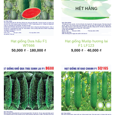
HẾT HÀNG
Hạt giống Dưa hấu F1
Hạt giống Mướp hương lai
WT666
F1 LF123
Khoảng
Khoảng
50,000
₫
–
180,000
₫
9,000
₫
–
40,000
₫
giá:
giá:
từ
từ
50,000 ₫
9,000 ₫
đến
đến
180,000 ₫
40,000 