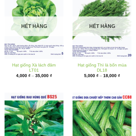
HẾT HÀNG
HẾT HÀNG
Hạt giống Xà lách đăm
Hạt giống Thì là bốn mùa
LT01
DL18
Khoảng
Khoảng
4,000
₫
–
35,000
₫
5,000
₫
–
18,000
₫
giá:
giá:
từ
từ
4,000 ₫
5,000 ₫
đến
đến
35,000 ₫
18,000 