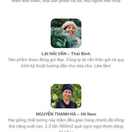
LẠI HẢI VÂN – Thái Bình
Sản phẩm được đóng gói đẹp. Công ty lại cẩn thận gửi cả quy
trình kỹ thuật hướng dẫn cho nữa chứ. Like lắm!
NGUYỄN THANH HÀ – Hà Nam
Hạt giống chất lượng nảy mầm đều,giao hàng nhanh,đã trồng
thử năng suất cao ,1,3 tấn /560m2.quả ngon ngọt thơm,đáng
để trồng