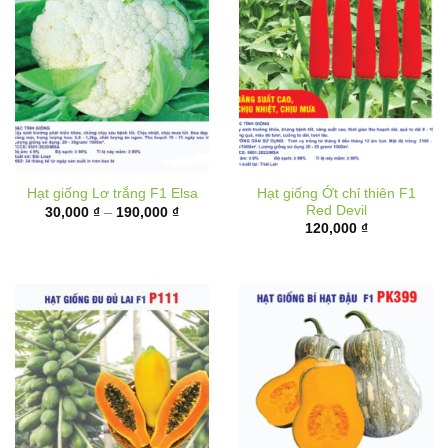
Hạt giống Ớt chỉ thiên F1
Hạt giống Lơ trắng F1 Elsa
Red Devil
Khoảng
30,000
₫
–
190,000
₫
giá:
120,000
₫
từ
30,000 ₫
đến
190,000 ₫