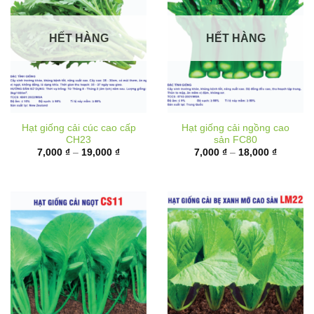
HẾT HÀNG
HẾT HÀNG
Hạt giống cải cúc cao cấp
Hạt giống cải ngồng cao
CH23
sản FC80
Khoảng
Khoảng
7,000
₫
–
19,000
₫
7,000
₫
–
18,000
₫
giá:
giá:
từ
từ
7,000 ₫
7,000 ₫
đến
đến
19,000 ₫
18,000 