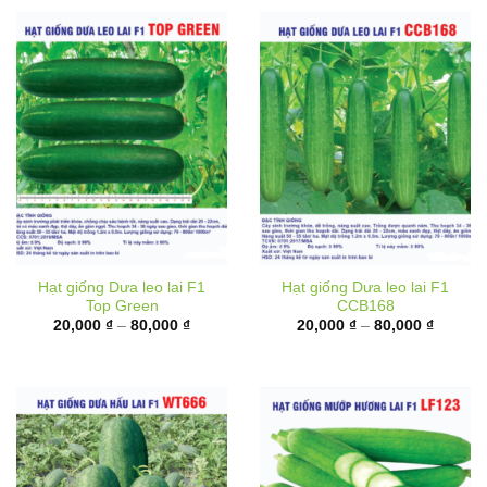
Hạt giống Dưa leo lai F1
Hạt giống Dưa leo lai F1
Top Green
CCB168
Khoảng
Khoảng
20,000
₫
–
80,000
₫
20,000
₫
–
80,000
₫
giá:
giá:
từ
từ
20,000 ₫
20,000 
đến
đến
80,000 ₫
80,000 