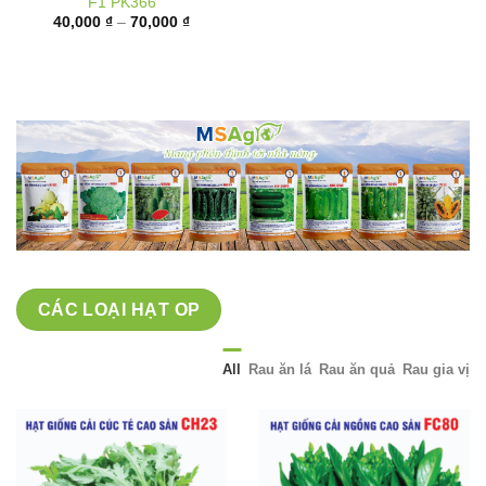
giá:
từ
40,000 ₫
đến
70,000 ₫
CÁC LOẠI HẠT OP
All
Rau ăn lá
Rau ăn quả
Rau gia vị