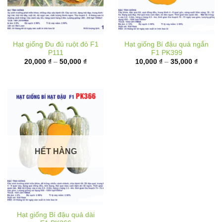
Hạt giống Đu đủ ruột đỏ F1
Hạt giống Bí đậu quả ngắn
P111
F1 PK399
Khoảng
Khoảng
20,000
₫
–
50,000
₫
10,000
₫
–
35,000
₫
giá:
giá:
từ
từ
20,000 ₫
10,000 
đến
đến
50,000 ₫
35,000 
HẾT HÀNG
Hạt giống Bí đậu quả dài
F1 PK366
Khoảng
40,000
₫
–
70,000
₫