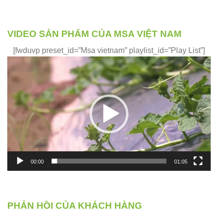
VIDEO SẢN PHẨM CỦA MSA VIỆT NAM
[fwduvp preset_id=”Msa vietnam” playlist_id=”Play List”]
Trình
chơi
Video
00:00
01:05
PHẢN HỒI CỦA KHÁCH HÀNG
Phản hồi của những khách hàng đã và đang sử dụng sản