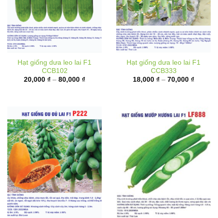
Hạt giống dưa leo lai F1
Hạt giống dưa leo lai F1
CCB102
CCB333
Khoảng
Khoảng
20,000
₫
–
80,000
₫
18,000
₫
–
70,000
₫
giá:
giá:
từ
từ
20,000 ₫
18,000 
đến
đến
80,000 ₫
70,000 
Hạt giống đu đủ ruột đỏ lai
Hạt giống mướp hương lai