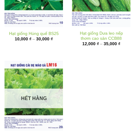
Hạt giống Dưa leo nếp
Hạt giống Húng quế BS25
thơm cao sản CCB88
Khoảng
10,000
₫
–
30,000
₫
giá:
Khoảng
12,000
₫
–
35,000
₫
từ
giá:
10,000 ₫
từ
đến
12,000 
30,000 ₫
đến
35,000 
HẾT HÀNG
Hạt giống Cải bẹ mào gà
LM16