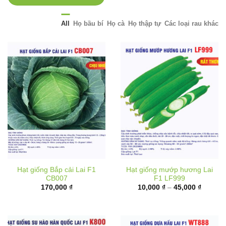
All
Họ bầu bí
Họ cà
Họ thập tự
Các loại rau khác
Hạt giống Bắp cải Lai F1
Hạt giống mướp hương Lai
CB007
F1 LF999
Khoảng
170,000
₫
10,000
₫
–
45,000
₫
giá:
từ
10,000 
đến
45,000 