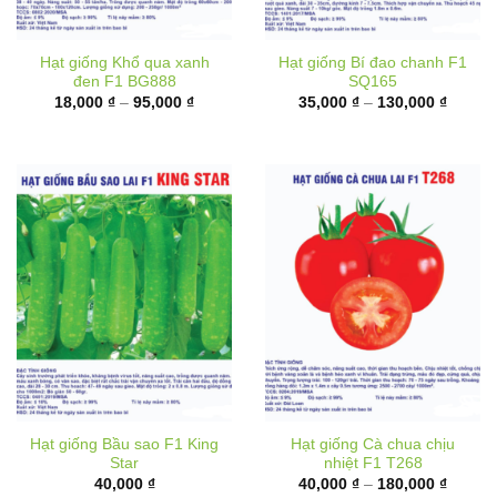
Hạt giống Khổ qua xanh
Hạt giống Bí đao chanh F1
đen F1 BG888
SQ165
Khoảng
Khoản
18,000
₫
–
95,000
₫
35,000
₫
–
130,000
₫
giá:
giá:
từ
từ
18,000 ₫
35,000
đến
đến
95,000 ₫
130,00
Hạt giống Bầu sao F1 King
Hạt giống Cà chua chịu
Star
nhiệt F1 T268
Khoản
40,000
₫
40,000
₫
–
180,000
₫
giá:
từ
40,000