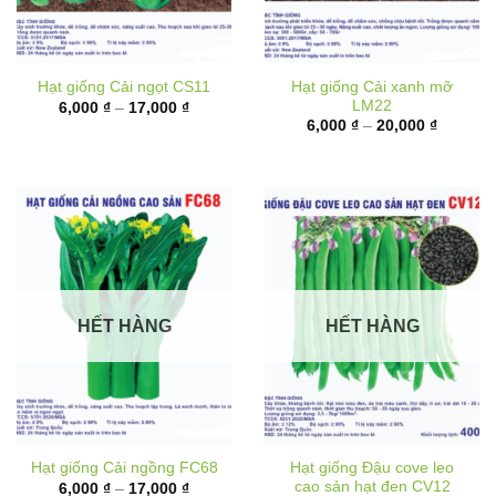
Hạt giống Cải xanh mỡ
Hạt giống Cải ngọt CS11
LM22
Khoảng
6,000
₫
–
17,000
₫
giá:
Khoảng
6,000
₫
–
20,000
₫
từ
giá:
6,000 ₫
từ
đến
6,000 ₫
17,000 ₫
đến
20,000 
HẾT HÀNG
HẾT HÀNG
Hạt giống Đậu cove leo
Hạt giống Cải ngồng FC68
cao sản hạt đen CV12
Khoảng
6,000
₫
–
17,000
₫
giá:
Khoảng
10,000
₫
–
62,000
₫
từ
giá: