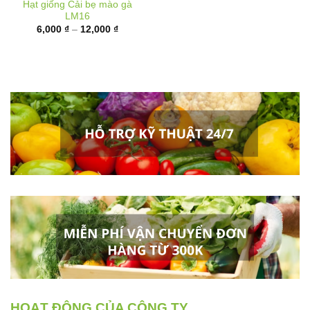
Khoảng
6,000
₫
–
12,000
₫
giá:
từ
6,000 ₫
đến
12,000 ₫
HOẠT ĐỘNG CỦA CÔNG TY