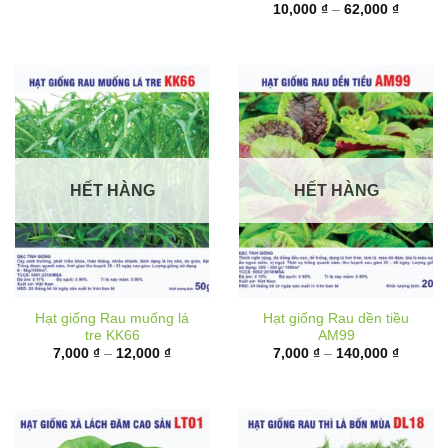
6,000 ₫
từ
đến
10,000 
17,000 ₫
đến
62,000 
HẾT HÀNG
HẾT HÀNG
Hạt giống Rau muống lá
Hạt giống Rau dền tiều
tre KK66
AM99
Khoảng
Khoảng
7,000
₫
–
12,000
₫
7,000
₫
–
140,000
₫
giá:
giá:
từ
từ
7,000 ₫
7,000 ₫
đến
đến
12,000 ₫
140,000