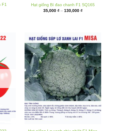
35,000 ₫
đến
,000 ₫
130,000 ₫
ến
,000 ₫
T222
Hạt giống Lơ xanh chịu nhiệt F1 Misa
hoảng
Khoảng
25,000
₫
–
320,000
₫
á:
giá:
ừ
từ
0,000 ₫
25,000 ₫