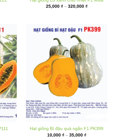
ến
đến
80,000 ₫
320,000 ₫
P111
Hạt giống Bí đậu quả ngắn F1 PK399
hoảng
Khoảng
10,000
₫
–
35,000
₫
á:
giá:
từ
,000 ₫
10,000 ₫
ến
đến
,000 ₫
35,000 ₫