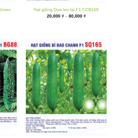
từ
,000 ₫
20,000 ₫
ến
đến
,000 ₫
80,000 ₫
n F1
Hạt giống Bí đao chanh F1 SQ165
Khoảng
35,000
₫
–
130,000
₫
giá:
hoảng
từ
á: