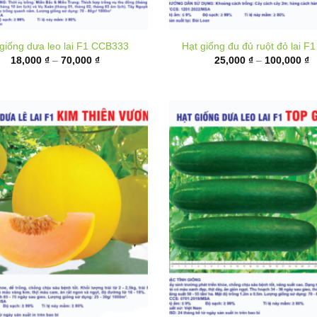
Khoảng
K
18,000
₫
–
70,000
₫
25,000
₫
–
100,000
₫
giá:
gi
từ
t
18,000 ₫
2
đến
đ
70,000 ₫
1
t giống Dưa lê F1 Kim Thiên
Hạt giống Dưa leo lai F1 Top
Vương
K
20,000
₫
–
80,000
₫
gi
Khoảng
160,000
₫
–
290,000
₫