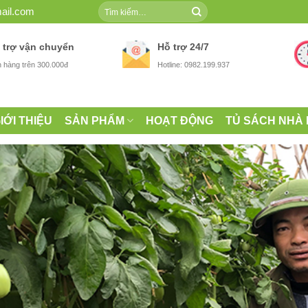
Tìm
ail.com
kiếm:
 trợ vận chuyển
Hỗ trợ 24/7
 hàng trên 300.000đ
Hotline: 0982.199.937
IỚI THIỆU
SẢN PHẨM
HOẠT ĐỘNG
TỦ SÁCH NHÀ