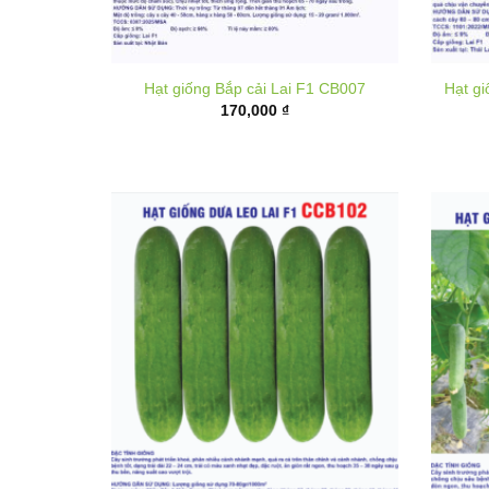
Hạt giống Bắp cải Lai F1 CB007
Hạt g
170,000
₫
Hạt giống dưa leo lai F1 CCB102
Hạt