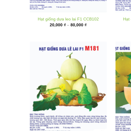
Khoảng
20,000
₫
–
80,000
₫
giá:
từ
20,000 ₫
đến
80,000 ₫
Hạ
Hạt giống Dưa lê lai F1 M181
Khoảng
35,000
₫
–
135,000
₫
giá: