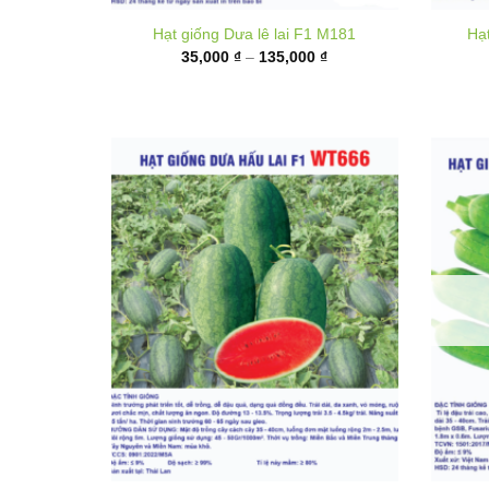
từ
35,000 ₫
đến
135,000 ₫
Hạt giống Dưa hấu F1 WT666
Hạt g
Khoảng
50,000
₫
–
180,000
₫
giá:
từ