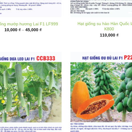
Hạt giống su hào Hàn Quốc l
iống mướp hương Lai F1 LF999
K800
Khoảng
10,000
₫
–
45,000
₫
giá:
110,000
₫
từ
10,000 ₫
đến
45,000 ₫
 giống dưa leo lai F1 CCB333
Hạt giống đu đủ ruột đỏ lai F