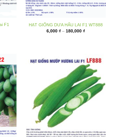
ai F1
HẠT GIỐNG DƯA HẤU LAI F1 WT888
Khoảng
6,000
₫
–
180,000
₫
giá:
từ
6,000 ₫
đến
180,000 ₫
1 P222
Hạt giống mướp hương lai F1 LF888