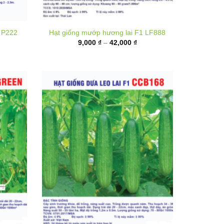
hoảng
Khoảng
9,000
₫
–
42,000
₫
á:
giá:
ừ
từ
5,000 ₫
9,000 ₫
ến
đến
00,000 ₫
42,000 ₫
 Green
Hạt giống Dưa leo lai F1 CCB168
hoảng
Khoảng
20,000
₫
–
80,000
₫
á:
giá: