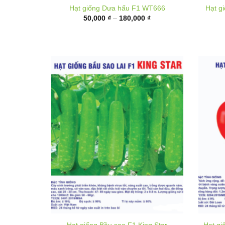
50,000 ₫
đến
180,000 ₫
Hạt giống Bầu sao F1 King Star
Hạt gi
40,000
₫