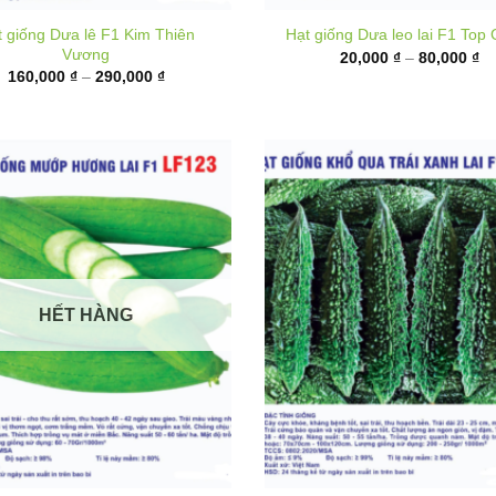
từ
giá:
20
từ
đ
160,000 ₫
80
đến
290,000 ₫
HẾT HÀNG
Hạt giống Khổ qua xanh đe
iống Mướp hương lai F1 LF123
BG888
Khoảng
9,000
₫
–
40,000
₫
giá:
K
18,000
₫
–
95,000
₫
từ
gi