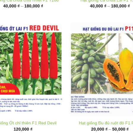
đến
đ
180,000 ₫
1
iống Ớt chỉ thiên F1 Red Devil
Hạt giống Đu đủ ruột đỏ F1 
K
120,000
₫
20,000
₫
–
50,000
₫
gi
từ
20
đ
50