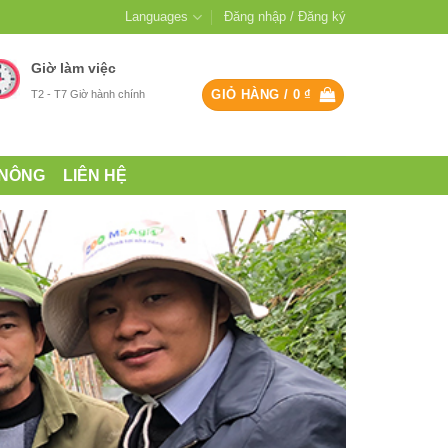
Languages
Đăng nhập / Đăng ký
Giờ làm việc
GIỎ HÀNG /
0
₫
T2 - T7 Giờ hành chính
 NÔNG
LIÊN HỆ