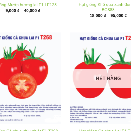
9,000 ₫
từ
đến
18
40,000 ₫
đ
95
HẾT HÀNG
ống Cà chua chịu nhiệt F1 T268
Hạt giống Cà chua Lai F1 
Khoảng
K
40,000
₫
–
180,000
₫
40,000
₫
–
180,000
₫
giá:
gi
từ
t
40,000 ₫
4