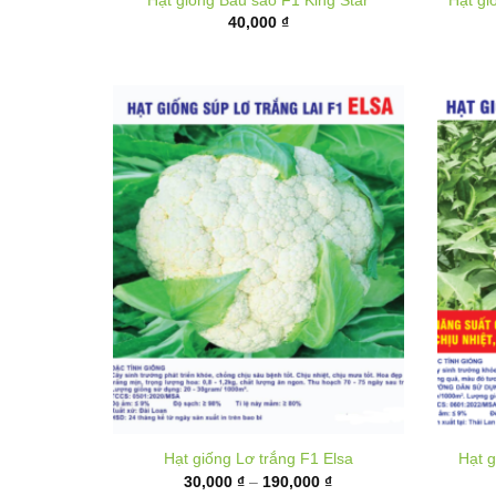
Hạt giống Lơ trắng F1 Elsa
Hạt g
Khoảng
30,000
₫
–
190,000
₫
giá:
từ
30,000 ₫
đến
190,000 ₫