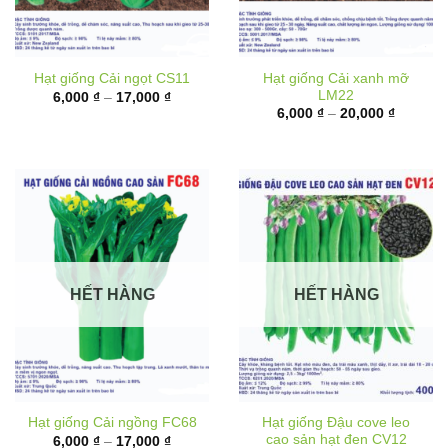
Hạt giống Cải xanh mỡ
Hạt giống Cải ngọt CS11
LM22
Khoảng
6,000
₫
–
17,000
₫
giá:
Khoảng
6,000
₫
–
20,000
₫
từ
giá:
6,000 ₫
từ
đến
6,000 ₫
17,000 ₫
đến
20,000 
HẾT HÀNG
HẾT HÀNG
Hạt giống Đậu cove leo
Hạt giống Cải ngồng FC68
cao sản hạt đen CV12
Khoảng
6,000
₫
–
17,000
₫
giá:
Khoảng
10,000
₫
–
62,000
₫
từ
giá: