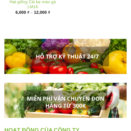
Khoảng
6,000
₫
–
12,000
₫
giá:
từ
6,000 ₫
đến
12,000 ₫
HOẠT ĐỘNG CỦA CÔNG TY