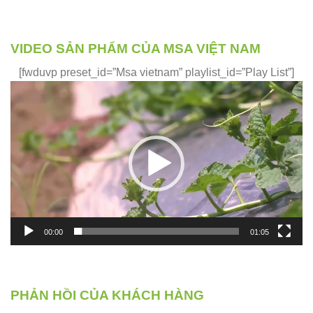
VIDEO SẢN PHẨM CỦA MSA VIỆT NAM
[fwduvp preset_id=”Msa vietnam” playlist_id=”Play List”]
Trình
chơi
Video
00:00
01:05
PHẢN HỒI CỦA KHÁCH HÀNG
Phản hồi của những khách hàng đã và đang sử dụng sản