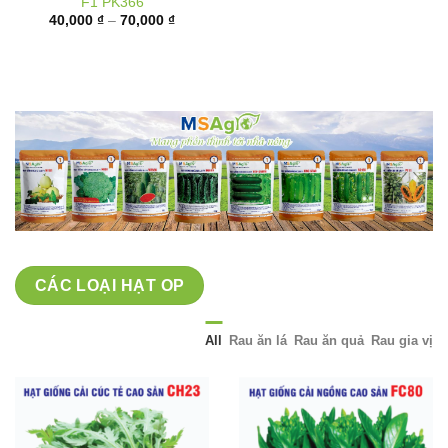
giá:
từ
40,000 ₫
đến
70,000 ₫
CÁC LOẠI HẠT OP
All
Rau ăn lá
Rau ăn quả
Rau gia vị