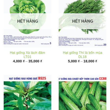
HẾT HÀNG
HẾT HÀNG
Hạt giống Xà lách đăm
Hạt giống Thì là bốn mùa
LT01
DL18
Khoảng
Khoảng
4,000
₫
–
35,000
₫
5,000
₫
–
18,000
₫
giá:
giá:
từ
từ
4,000 ₫
5,000 ₫
đến
đến
35,000 ₫
18,000 