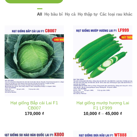
All
Họ bầu bí
Họ cà
Họ thập tự
Các loại rau khác
Hạt giống Bắp cải Lai F1
Hạt giống mướp hương Lai
CB007
F1 LF999
Khoảng
170,000
₫
10,000
₫
–
45,000
₫
giá:
từ
10,000 
đến
45,000 