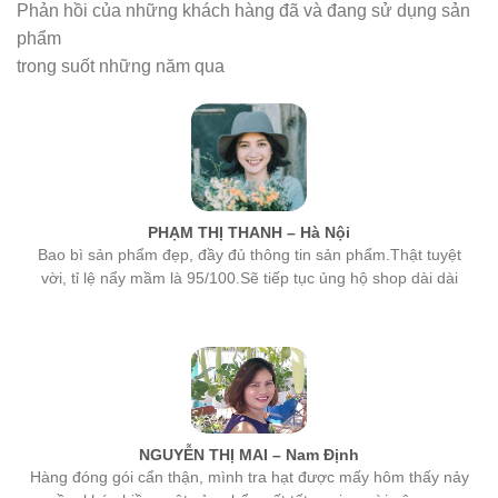
phẩm
trong suốt những năm qua
PHẠM THỊ THANH – Hà Nội
Bao bì sản phẩm đẹp, đầy đủ thông tin sản phẩm.Thật tuyệt
vời, tỉ lệ nẩy mầm là 95/100.Sẽ tiếp tục ủng hộ shop dài dài
NGUYỄN THỊ MAI – Nam Định
Hàng đóng gói cẩn thận, mình tra hạt được mấy hôm thấy nảy
mầm khá nhiều, một sản phẩm rất tốt, mọi người nên mua