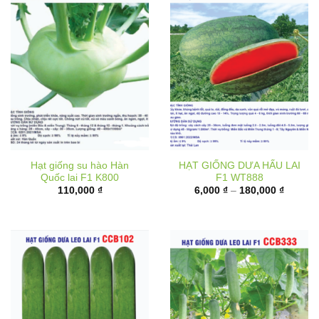
Hạt giống su hào Hàn
HẠT GIỐNG DƯA HẤU LAI
Quốc lai F1 K800
F1 WT888
Khoảng
110,000
₫
6,000
₫
–
180,000
₫
giá:
từ
6,000 ₫
đến
180,000