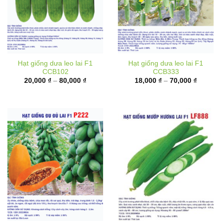
Hạt giống dưa leo lai F1
Hạt giống dưa leo lai F1
CCB102
CCB333
Khoảng
Khoảng
20,000
₫
–
80,000
₫
18,000
₫
–
70,000
₫
giá:
giá:
từ
từ
20,000 ₫
18,000 
đến
đến
80,000 ₫
70,000 
Hạt giống đu đủ ruột đỏ lai
Hạt giống mướp hương lai