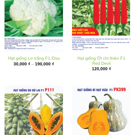
Hạt giống Ớt chỉ thiên F1
Hạt giống Lơ trắng F1 Elsa
Red Devil
Khoảng
30,000
₫
–
190,000
₫
giá:
120,000
₫
từ
30,000 ₫
đến
190,000 ₫