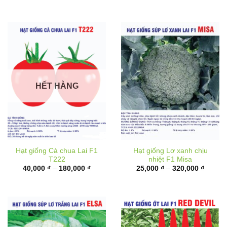
đến
180,00
HẾT HÀNG
Hạt giống Cà chua Lai F1
Hạt giống Lơ xanh chịu
T222
nhiệt F1 Misa
Khoảng
Khoản
40,000
₫
–
180,000
₫
25,000
₫
–
320,000
₫
giá:
giá:
từ
từ
40,000 ₫
25,000
đến
đến
180,000 ₫
320,00