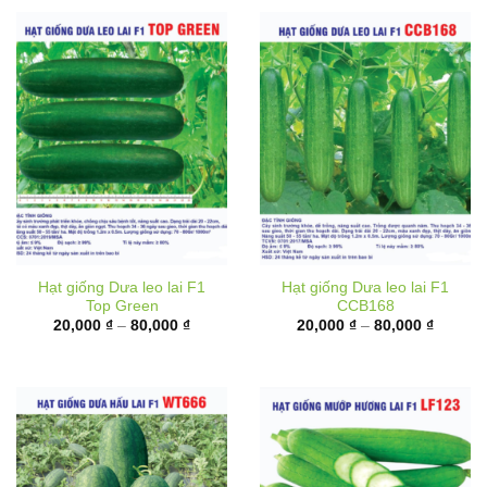
Hạt giống Dưa leo lai F1
Hạt giống Dưa leo lai F1
Top Green
CCB168
Khoảng
Khoảng
20,000
₫
–
80,000
₫
20,000
₫
–
80,000
₫
giá:
giá:
từ
từ
20,000 ₫
20,000 
đến
đến
80,000 ₫
80,000 