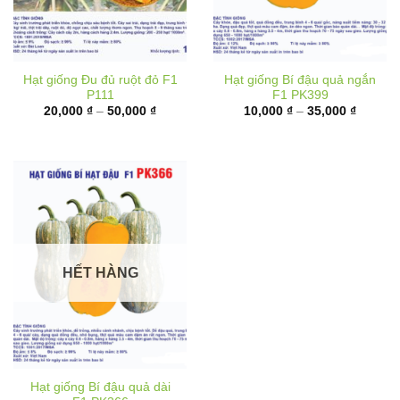
Hạt giống Đu đủ ruột đỏ F1
Hạt giống Bí đậu quả ngắn
P111
F1 PK399
Khoảng
Khoảng
20,000
₫
–
50,000
₫
10,000
₫
–
35,000
₫
giá:
giá:
từ
từ
20,000 ₫
10,000 
đến
đến
50,000 ₫
35,000 
HẾT HÀNG
Hạt giống Bí đậu quả dài
F1 PK366
Khoảng
40,000
₫
–
70,000
₫