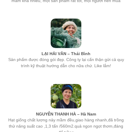
LẠI HẢI VÂN – Thái Bình
Sản phẩm được đóng gói đẹp. Công ty lại cẩn thận gửi cả quy
trình kỹ thuật hướng dẫn cho nữa chứ. Like lắm!
NGUYỄN THANH HÀ – Hà Nam
Hạt giống chất lượng nảy mầm đều,giao hàng nhanh,đã trồng
thử năng suất cao ,1,3 tấn /560m2.quả ngon ngọt thơm,đáng
để trồng