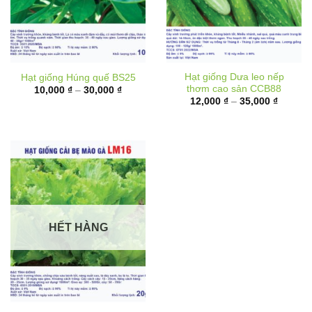
Hạt giống Dưa leo nếp
Hạt giống Húng quế BS25
thơm cao sản CCB88
Khoảng
10,000
₫
–
30,000
₫
giá:
Khoảng
12,000
₫
–
35,000
₫
từ
giá:
10,000 ₫
từ
đến
12,000 
30,000 ₫
đến
35,000 
HẾT HÀNG
Hạt giống Cải bẹ mào gà
LM16