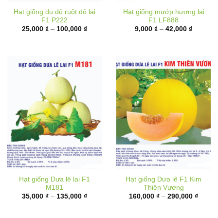
F1 P222
F1 LF888
Khoảng
Khoảng
25,000
₫
–
100,000
₫
9,000
₫
–
42,000
₫
giá:
giá:
từ
từ
25,000 ₫
9,000 ₫
đến
đến
100,000 ₫
42,000 
Hạt giống Dưa lê lai F1
Hạt giống Dưa lê F1 Kim
M181
Thiên Vương
Khoảng
Khoản
35,000
₫
–
135,000
₫
160,000
₫
–
290,000
₫
giá:
giá:
từ
từ
35,000 ₫
160,00
đến
đến
135,000 ₫
290,00