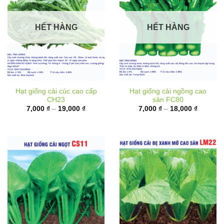
HẾT HÀNG
HẾT HÀNG
Hạt giống cải cúc cao cấp
Hạt giống cải ngồng cao
CH23
sản FC80
Khoảng
Khoảng
7,000
₫
–
19,000
₫
7,000
₫
–
18,000
₫
giá:
giá:
từ
từ
7,000 ₫
7,000 ₫
đến
đến
19,000 ₫
18,000 