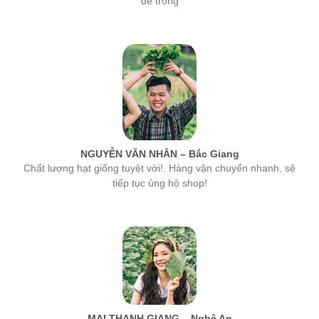
NGUYỄN VĂN NHÂN – Bắc Giang
Chất lượng hạt giống tuyệt vời!. Hàng vận chuyển nhanh, sẽ
tiếp tục ủng hộ shop!
MAI THANH GIANG – Nghệ An
hạt giống của công ty MSA rất tốt, tỉ lệ nảy mầm cao nhất. Các