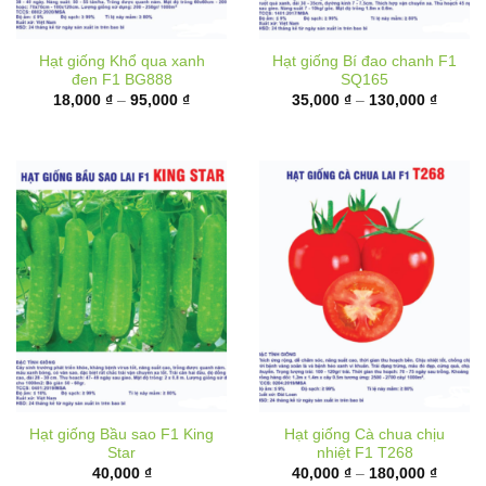
Hạt giống Khổ qua xanh
Hạt giống Bí đao chanh F1
đen F1 BG888
SQ165
Khoảng
Khoản
18,000
₫
–
95,000
₫
35,000
₫
–
130,000
₫
giá:
giá:
từ
từ
18,000 ₫
35,000
đến
đến
95,000 ₫
130,00
Hạt giống Bầu sao F1 King
Hạt giống Cà chua chịu
Star
nhiệt F1 T268
Khoản
40,000
₫
40,000
₫
–
180,000
₫
giá:
từ
40,000