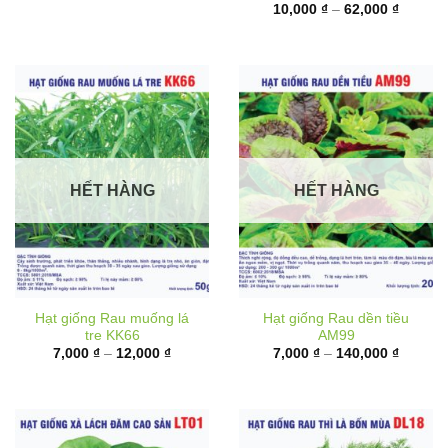
6,000 ₫
từ
đến
10,000 
17,000 ₫
đến
62,000 
HẾT HÀNG
HẾT HÀNG
Hạt giống Rau muống lá
Hạt giống Rau dền tiều
tre KK66
AM99
Khoảng
Khoảng
7,000
₫
–
12,000
₫
7,000
₫
–
140,000
₫
giá:
giá:
từ
từ
7,000 ₫
7,000 ₫
đến
đến
12,000 ₫
140,000