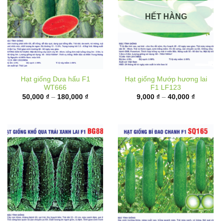
HẾT HÀNG
Hạt giống Dưa hấu F1
Hạt giống Mướp hương lai
WT666
F1 LF123
Khoảng
Khoảng
50,000
₫
–
180,000
₫
9,000
₫
–
40,000
₫
giá:
giá:
từ
từ
50,000 ₫
9,000 ₫
đến
đến
180,000 ₫
40,000 