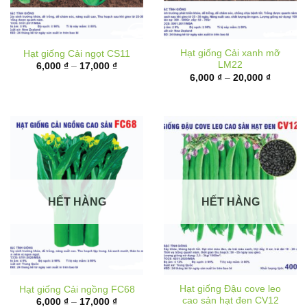
Hạt giống Cải xanh mỡ
Hạt giống Cải ngọt CS11
LM22
Khoảng
6,000
₫
–
17,000
₫
giá:
Khoảng
6,000
₫
–
20,000
₫
từ
giá:
6,000 ₫
từ
đến
6,000 ₫
17,000 ₫
đến
20,000 
HẾT HÀNG
HẾT HÀNG
Hạt giống Đậu cove leo
Hạt giống Cải ngồng FC68
cao sản hạt đen CV12
Khoảng
6,000
₫
–
17,000
₫
giá:
Khoảng
10,000
₫
–
62,000
₫
từ
giá: