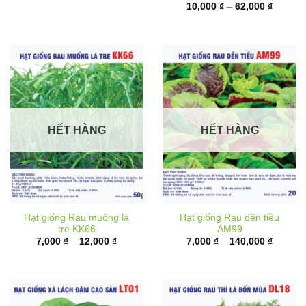
6,000 ₫
từ
đến
10,000 
17,000 ₫
đến
62,000 
HẾT HÀNG
HẾT HÀNG
Hạt giống Rau muống lá
Hạt giống Rau dền tiều
tre KK66
AM99
Khoảng
Khoảng
7,000
₫
–
12,000
₫
7,000
₫
–
140,000
₫
giá:
giá:
từ
từ
7,000 ₫
7,000 ₫
đến
đến
12,000 ₫
140,000