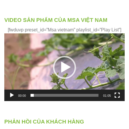
VIDEO SẢN PHẨM CỦA MSA VIỆT NAM
[fwduvp preset_id=”Msa vietnam” playlist_id=”Play List”]
Trình
chơi
Video
00:00
01:05
PHẢN HỒI CỦA KHÁCH HÀNG
Phản hồi của những khách hàng đã và đang sử dụng sản