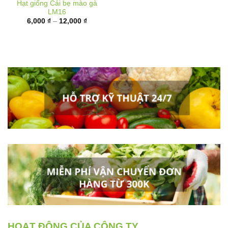
Khoảng
6,000
₫
–
12,000
₫
giá:
từ
6,000 ₫
đến
12,000 ₫
HOẠT ĐỘNG CỦA CÔNG TY