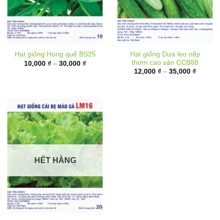
Hạt giống Dưa leo nếp
Hạt giống Húng quế BS25
thơm cao sản CCB88
Khoảng
10,000
₫
–
30,000
₫
giá:
Khoảng
12,000
₫
–
35,000
₫
từ
giá:
10,000 ₫
từ
đến
12,000 
30,000 ₫
đến
35,000 
HẾT HÀNG
Hạt giống Cải bẹ mào gà
LM16