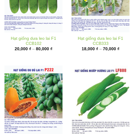
Hạt giống dưa leo lai F1
Hạt giống dưa leo lai F1
CCB102
CCB333
Khoảng
Khoảng
20,000
₫
–
80,000
₫
18,000
₫
–
70,000
₫
giá:
giá:
từ
từ
20,000 ₫
18,000 
đến
đến
80,000 ₫
70,000 
Hạt giống đu đủ ruột đỏ lai
Hạt giống mướp hương lai