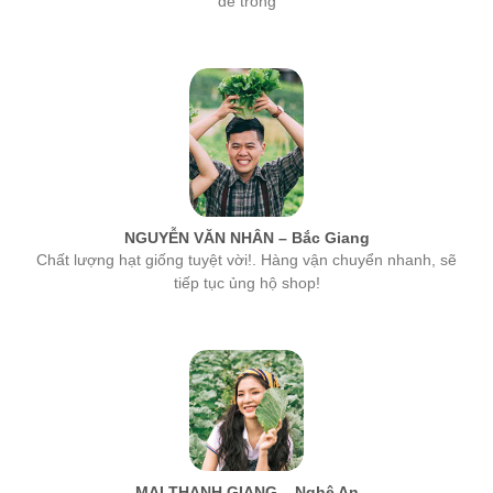
NGUYỄN VĂN NHÂN – Bắc Giang
Chất lượng hạt giống tuyệt vời!. Hàng vận chuyển nhanh, sẽ
tiếp tục ủng hộ shop!
MAI THANH GIANG – Nghệ An
hạt giống của công ty MSA rất tốt, tỉ lệ nảy mầm cao nhất. Các