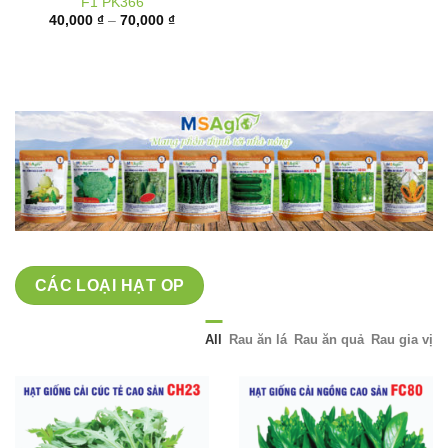
giá:
từ
40,000 ₫
đến
70,000 ₫
CÁC LOẠI HẠT OP
All
Rau ăn lá
Rau ăn quả
Rau gia vị