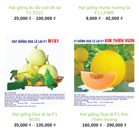
F1 P222
F1 LF888
Khoảng
Khoảng
25,000
₫
–
100,000
₫
9,000
₫
–
42,000
₫
giá:
giá:
từ
từ
25,000 ₫
9,000 ₫
đến
đến
100,000 ₫
42,000 
Hạt giống Dưa lê lai F1
Hạt giống Dưa lê F1 Kim
M181
Thiên Vương
Khoảng
Khoản
35,000
₫
–
135,000
₫
160,000
₫
–
290,000
₫
giá:
giá:
từ
từ
35,000 ₫
160,00
đến
đến
135,000 ₫
290,00