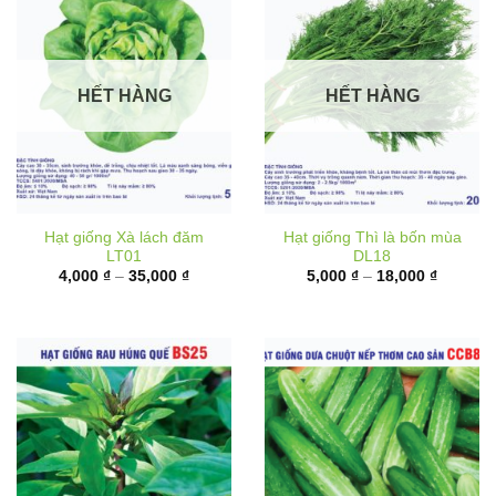
HẾT HÀNG
HẾT HÀNG
Hạt giống Xà lách đăm
Hạt giống Thì là bốn mùa
LT01
DL18
Khoảng
Khoảng
4,000
₫
–
35,000
₫
5,000
₫
–
18,000
₫
giá:
giá:
từ
từ
4,000 ₫
5,000 ₫
đến
đến
35,000 ₫
18,000 