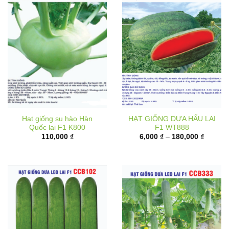
Hạt giống su hào Hàn
HẠT GIỐNG DƯA HẤU LAI
Quốc lai F1 K800
F1 WT888
Khoảng
110,000
₫
6,000
₫
–
180,000
₫
giá:
từ
6,000 ₫
đến
180,000