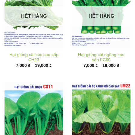
HẾT HÀNG
HẾT HÀNG
Hạt giống cải cúc cao cấp
Hạt giống cải ngồng cao
CH23
sản FC80
Khoảng
Khoảng
7,000
₫
–
19,000
₫
7,000
₫
–
18,000
₫
giá:
giá:
từ
từ
7,000 ₫
7,000 ₫
đến
đến
19,000 ₫
18,000 