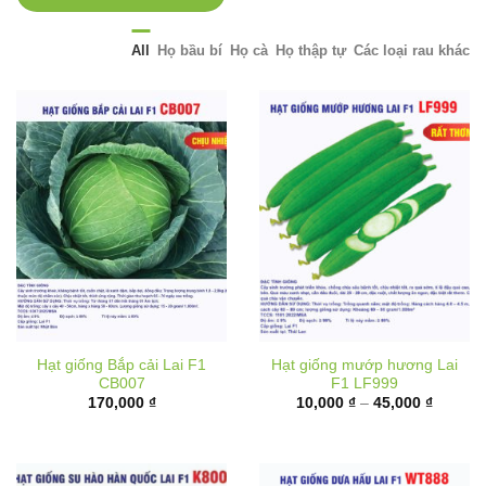
All
Họ bầu bí
Họ cà
Họ thập tự
Các loại rau khác
Hạt giống Bắp cải Lai F1
Hạt giống mướp hương Lai
CB007
F1 LF999
Khoảng
170,000
₫
10,000
₫
–
45,000
₫
giá:
từ
10,000 
đến
45,000 