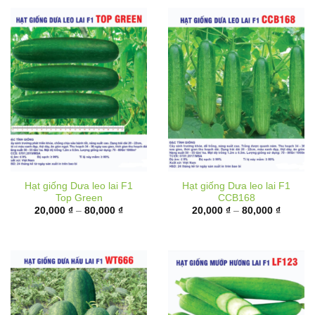
Hạt giống Dưa leo lai F1
Hạt giống Dưa leo lai F1
Top Green
CCB168
Khoảng
Khoảng
20,000
₫
–
80,000
₫
20,000
₫
–
80,000
₫
giá:
giá:
từ
từ
20,000 ₫
20,000 
đến
đến
80,000 ₫
80,000 