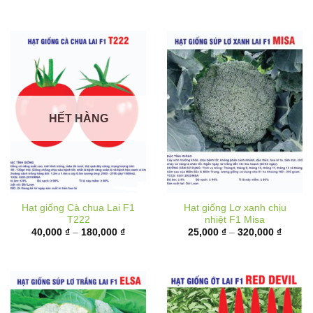
đến
180,00
HẾT HÀNG
Hạt giống Cà chua Lai F1
Hạt giống Lơ xanh chịu
T222
nhiệt F1 Misa
Khoảng
Khoản
40,000
₫
–
180,000
₫
25,000
₫
–
320,000
₫
giá:
giá:
từ
từ
40,000 ₫
25,000
đến
đến
180,000 ₫
320,00