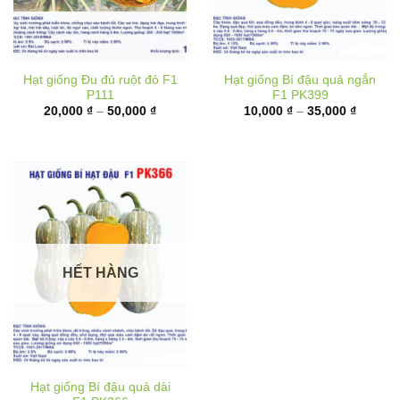
Hạt giống Đu đủ ruột đỏ F1
Hạt giống Bí đậu quả ngắn
P111
F1 PK399
Khoảng
Khoảng
20,000
₫
–
50,000
₫
10,000
₫
–
35,000
₫
giá:
giá:
từ
từ
20,000 ₫
10,000 
đến
đến
50,000 ₫
35,000 
HẾT HÀNG
Hạt giống Bí đậu quả dài
F1 PK366
Khoảng
40,000
₫
–
70,000
₫