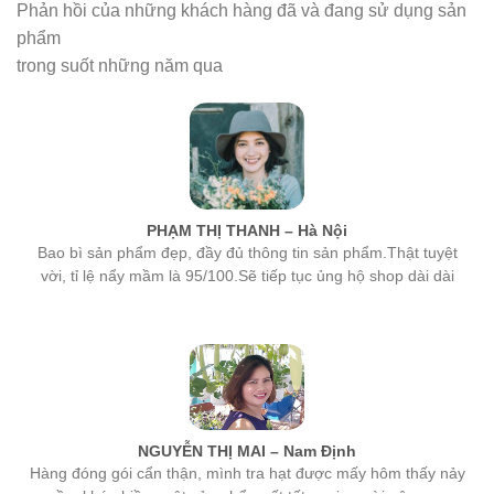
phẩm
trong suốt những năm qua
PHẠM THỊ THANH – Hà Nội
Bao bì sản phẩm đẹp, đầy đủ thông tin sản phẩm.Thật tuyệt
vời, tỉ lệ nẩy mầm là 95/100.Sẽ tiếp tục ủng hộ shop dài dài
NGUYỄN THỊ MAI – Nam Định
Hàng đóng gói cẩn thận, mình tra hạt được mấy hôm thấy nảy
mầm khá nhiều, một sản phẩm rất tốt, mọi người nên mua