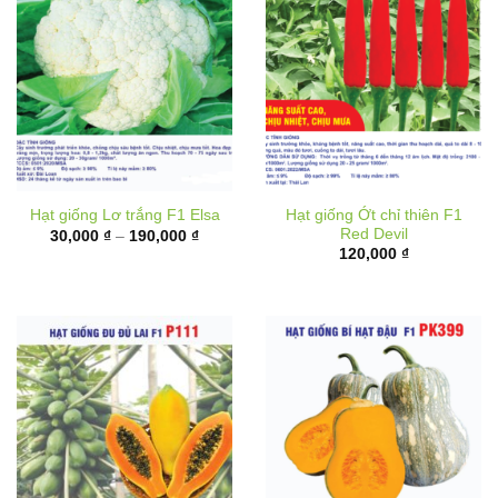
Hạt giống Ớt chỉ thiên F1
Hạt giống Lơ trắng F1 Elsa
Red Devil
Khoảng
30,000
₫
–
190,000
₫
giá:
120,000
₫
từ
30,000 ₫
đến
190,000 ₫