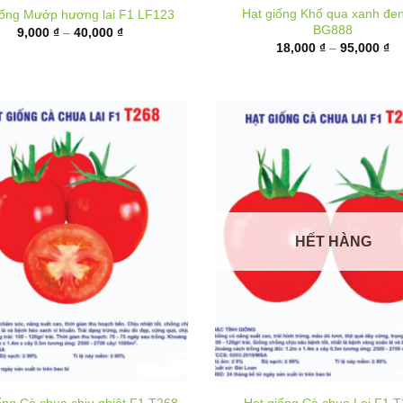
9,000 ₫
từ
đến
18
40,000 ₫
đ
95
HẾT HÀNG
ống Cà chua chịu nhiệt F1 T268
Hạt giống Cà chua Lai F1 
Khoảng
K
40,000
₫
–
180,000
₫
40,000
₫
–
180,000
₫
giá:
gi
từ
t
40,000 ₫
4