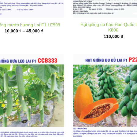
Hạt giống su hào Hàn Quốc l
iống mướp hương Lai F1 LF999
K800
Khoảng
10,000
₫
–
45,000
₫
giá:
110,000
₫
từ
10,000 ₫
đến
45,000 ₫
 giống dưa leo lai F1 CCB333
Hạt giống đu đủ ruột đỏ lai F