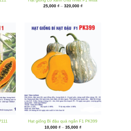
ến
đến
80,000 ₫
320,000 ₫
P111
Hạt giống Bí đậu quả ngắn F1 PK399
hoảng
Khoảng
10,000
₫
–
35,000
₫
á:
giá:
từ
,000 ₫
10,000 ₫
ến
đến
,000 ₫
35,000 ₫