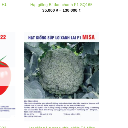
35,000 ₫
đến
,000 ₫
130,000 ₫
ến
,000 ₫
T222
Hạt giống Lơ xanh chịu nhiệt F1 Misa
hoảng
Khoảng
25,000
₫
–
320,000
₫
á:
giá:
ừ
từ
0,000 ₫
25,000 ₫