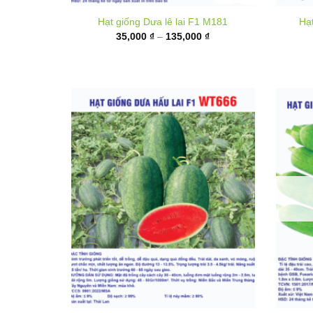
từ
35,000 ₫
đến
135,000 ₫
Hạt giống Dưa hấu F1 WT666
Hạt g
Khoảng
50,000
₫
–
180,000
₫
giá:
từ