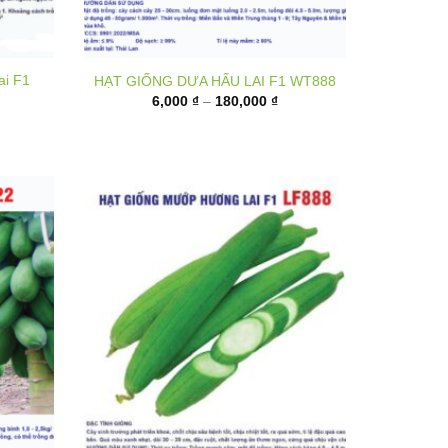
ai F1
HẠT GIỐNG DƯA HẤU LAI F1 WT888
Khoảng
6,000
₫
–
180,000
₫
giá:
từ
6,000 ₫
đến
180,000 ₫
1 P222
Hạt giống mướp hương lai F1 LF888