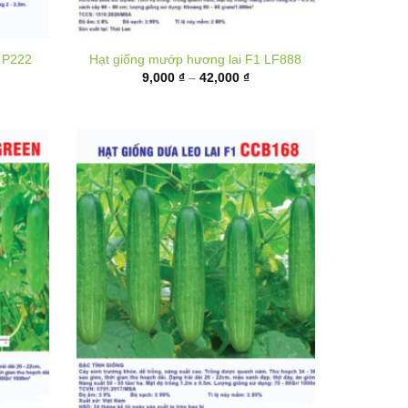
hoảng
Khoảng
9,000
₫
–
42,000
₫
á:
giá:
ừ
từ
5,000 ₫
9,000 ₫
ến
đến
00,000 ₫
42,000 ₫
 Green
Hạt giống Dưa leo lai F1 CCB168
hoảng
Khoảng
20,000
₫
–
80,000
₫
á:
giá: