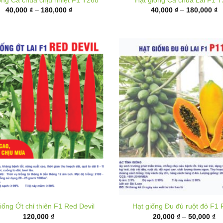
đến
đ
180,000 ₫
1
iống Ớt chỉ thiên F1 Red Devil
Hạt giống Đu đủ ruột đỏ F1 
K
120,000
₫
20,000
₫
–
50,000
₫
gi
từ
20
đ
50