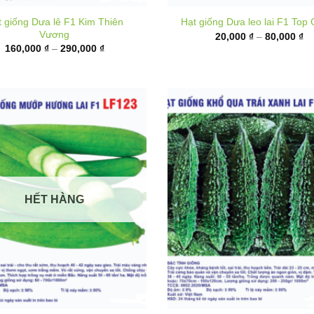
từ
giá:
20
từ
đ
160,000 ₫
80
đến
290,000 ₫
HẾT HÀNG
Hạt giống Khổ qua xanh đe
iống Mướp hương lai F1 LF123
BG888
Khoảng
9,000
₫
–
40,000
₫
giá:
K
18,000
₫
–
95,000
₫
từ
gi