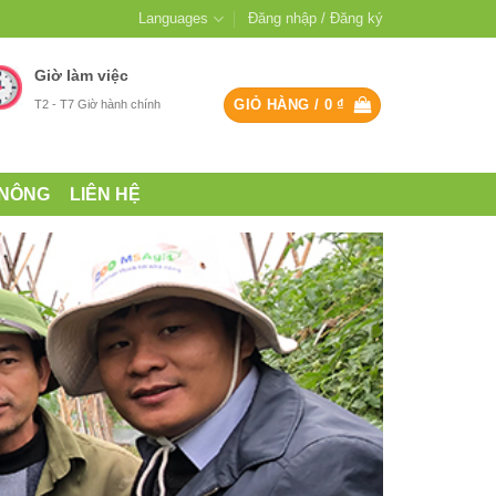
Languages
Đăng nhập / Đăng ký
Giờ làm việc
GIỎ HÀNG /
0
₫
T2 - T7 Giờ hành chính
 NÔNG
LIÊN HỆ