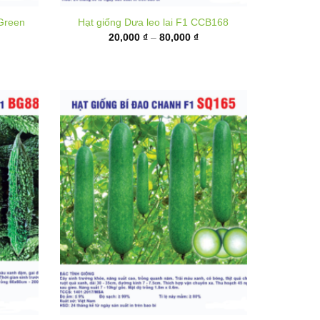
từ
,000 ₫
20,000 ₫
ến
đến
,000 ₫
80,000 ₫
n F1
Hạt giống Bí đao chanh F1 SQ165
Khoảng
35,000
₫
–
130,000
₫
giá:
hoảng
từ
á: