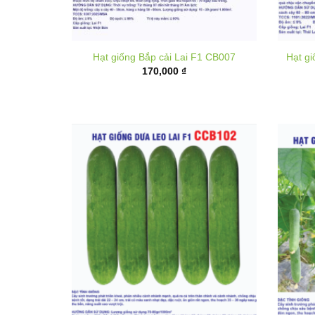
Hạt giống Bắp cải Lai F1 CB007
Hạt g
170,000
₫
Hạt giống dưa leo lai F1 CCB102
Hạt