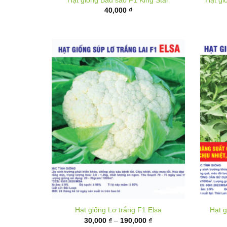
Hạt giống Lơ trắng F1 Elsa
Hạt g
Khoảng
30,000
₫
–
190,000
₫
giá:
từ
30,000 ₫
đến
190,000 ₫