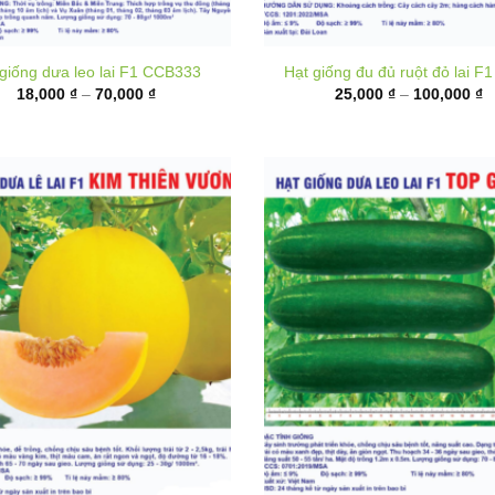
Khoảng
K
18,000
₫
–
70,000
₫
25,000
₫
–
100,000
₫
giá:
gi
từ
t
18,000 ₫
2
đến
đ
70,000 ₫
1
t giống Dưa lê F1 Kim Thiên
Hạt giống Dưa leo lai F1 Top
Vương
K
20,000
₫
–
80,000
₫
gi
Khoảng
160,000
₫
–
290,000
₫