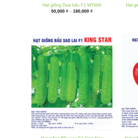
50,000 ₫
đến
180,000 ₫
Hạt giống Bầu sao F1 King Star
Hạt gi
40,000
₫