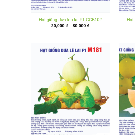
Khoảng
20,000
₫
–
80,000
₫
giá:
từ
20,000 ₫
đến
80,000 ₫
Hạ
Hạt giống Dưa lê lai F1 M181
Khoảng
35,000
₫
–
135,000
₫
giá: