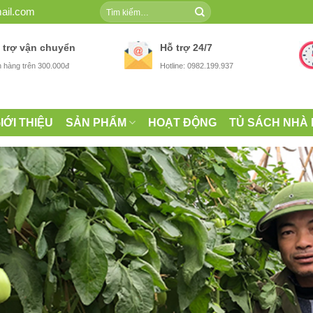
Tìm
ail.com
kiếm:
 trợ vận chuyển
Hỗ trợ 24/7
 hàng trên 300.000đ
Hotline: 0982.199.937
IỚI THIỆU
SẢN PHẨM
HOẠT ĐỘNG
TỦ SÁCH NHÀ