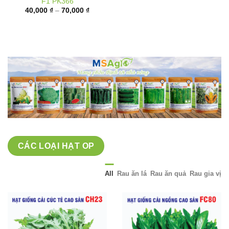
giá:
từ
40,000 ₫
đến
70,000 ₫
CÁC LOẠI HẠT OP
All
Rau ăn lá
Rau ăn quả
Rau gia vị