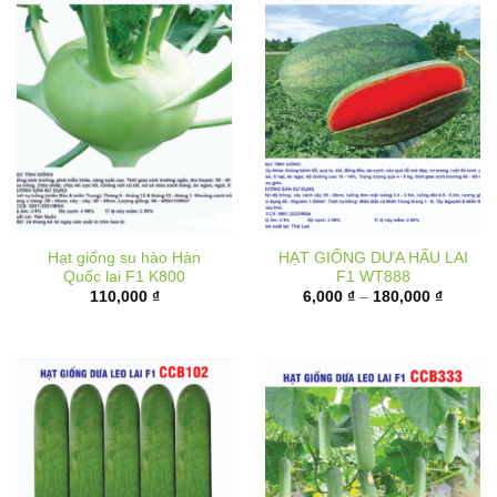
Hạt giống su hào Hàn
HẠT GIỐNG DƯA HẤU LAI
Quốc lai F1 K800
F1 WT888
Khoảng
110,000
₫
6,000
₫
–
180,000
₫
giá:
từ
6,000 ₫
đến
180,000