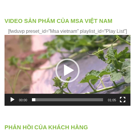
VIDEO SẢN PHẨM CỦA MSA VIỆT NAM
[fwduvp preset_id=”Msa vietnam” playlist_id=”Play List”]
Trình
chơi
Video
00:00
01:05
PHẢN HỒI CỦA KHÁCH HÀNG
Phản hồi của những khách hàng đã và đang sử dụng sản