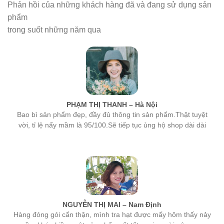
phẩm
trong suốt những năm qua
PHẠM THỊ THANH – Hà Nội
Bao bì sản phẩm đẹp, đầy đủ thông tin sản phẩm.Thật tuyệt
vời, tỉ lệ nẩy mầm là 95/100.Sẽ tiếp tục ủng hộ shop dài dài
NGUYỄN THỊ MAI – Nam Định
Hàng đóng gói cẩn thận, mình tra hạt được mấy hôm thấy nảy
mầm khá nhiều, một sản phẩm rất tốt, mọi người nên mua