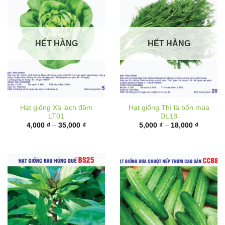
HẾT HÀNG
HẾT HÀNG
Hạt giống Xà lách đăm
Hạt giống Thì là bốn mùa
LT01
DL18
Khoảng
Khoảng
4,000
₫
–
35,000
₫
5,000
₫
–
18,000
₫
giá:
giá:
từ
từ
4,000 ₫
5,000 ₫
đến
đến
35,000 ₫
18,000 