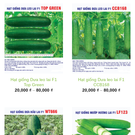
Hạt giống Dưa leo lai F1
Hạt giống Dưa leo lai F1
Top Green
CCB168
Khoảng
Khoảng
20,000
₫
–
80,000
₫
20,000
₫
–
80,000
₫
giá:
giá:
từ
từ
20,000 ₫
20,000 
đến
đến
80,000 ₫
80,000 