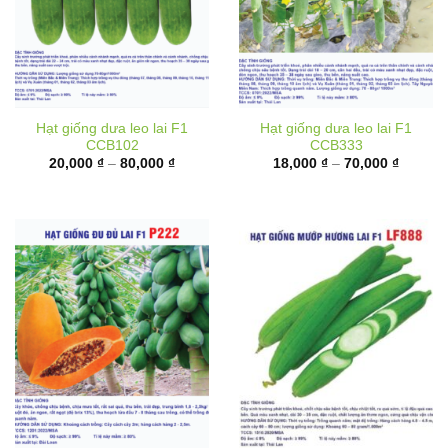
Hạt giống dưa leo lai F1
Hạt giống dưa leo lai F1
CCB102
CCB333
Khoảng
Khoảng
20,000
₫
–
80,000
₫
18,000
₫
–
70,000
₫
giá:
giá:
từ
từ
20,000 ₫
18,000 
đến
đến
80,000 ₫
70,000 
Hạt giống đu đủ ruột đỏ lai
Hạt giống mướp hương lai