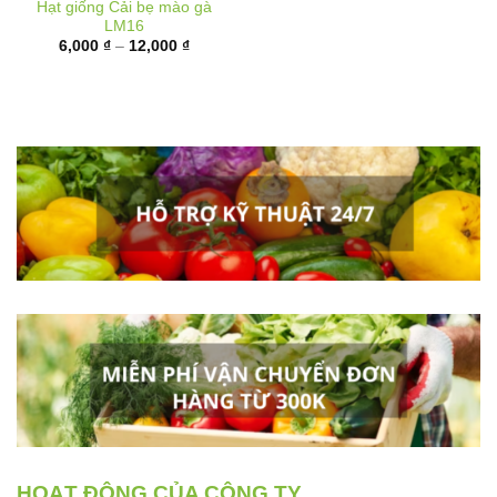
Khoảng
6,000
₫
–
12,000
₫
giá:
từ
6,000 ₫
đến
12,000 ₫
HOẠT ĐỘNG CỦA CÔNG TY