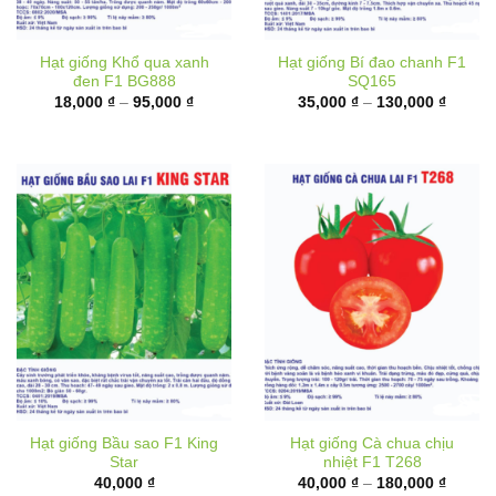
Hạt giống Khổ qua xanh
Hạt giống Bí đao chanh F1
đen F1 BG888
SQ165
Khoảng
Khoản
18,000
₫
–
95,000
₫
35,000
₫
–
130,000
₫
giá:
giá:
từ
từ
18,000 ₫
35,000
đến
đến
95,000 ₫
130,00
Hạt giống Bầu sao F1 King
Hạt giống Cà chua chịu
Star
nhiệt F1 T268
Khoản
40,000
₫
40,000
₫
–
180,000
₫
giá:
từ
40,000