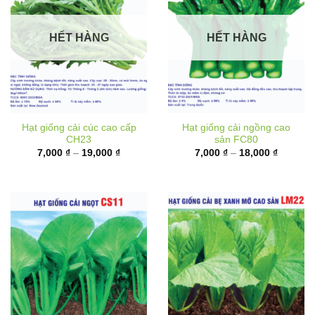
HẾT HÀNG
HẾT HÀNG
Hạt giống cải cúc cao cấp
Hạt giống cải ngồng cao
CH23
sản FC80
Khoảng
Khoảng
7,000
₫
–
19,000
₫
7,000
₫
–
18,000
₫
giá:
giá:
từ
từ
7,000 ₫
7,000 ₫
đến
đến
19,000 ₫
18,000 