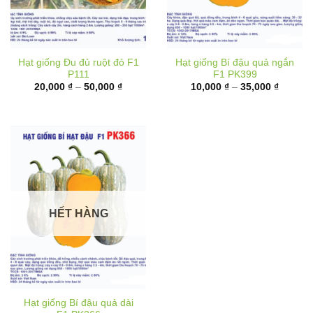
Hạt giống Đu đủ ruột đỏ F1
Hạt giống Bí đậu quả ngắn
P111
F1 PK399
Khoảng
Khoảng
20,000
₫
–
50,000
₫
10,000
₫
–
35,000
₫
giá:
giá:
từ
từ
20,000 ₫
10,000 
đến
đến
50,000 ₫
35,000 
HẾT HÀNG
Hạt giống Bí đậu quả dài
F1 PK366
Khoảng
40,000
₫
–
70,000
₫