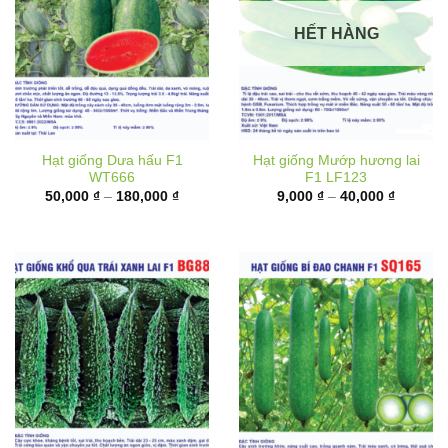
HẾT HÀNG
Hạt giống Dưa hấu F1
Hạt giống Mướp hương lai
WT666
F1 LF123
Khoảng
Khoảng
50,000
₫
–
180,000
₫
9,000
₫
–
40,000
₫
giá:
giá:
từ
từ
50,000 ₫
9,000 ₫
đến
đến
180,000 ₫
40,000 