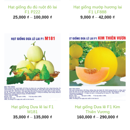
F1 P222
F1 LF888
Khoảng
Khoảng
25,000
₫
–
100,000
₫
9,000
₫
–
42,000
₫
giá:
giá:
từ
từ
25,000 ₫
9,000 ₫
đến
đến
100,000 ₫
42,000 
Hạt giống Dưa lê lai F1
Hạt giống Dưa lê F1 Kim
M181
Thiên Vương
Khoảng
Khoản
35,000
₫
–
135,000
₫
160,000
₫
–
290,000
₫
giá:
giá:
từ
từ
35,000 ₫
160,00
đến
đến
135,000 ₫
290,00