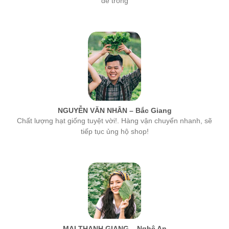
NGUYỄN VĂN NHÂN – Bắc Giang
Chất lượng hạt giống tuyệt vời!. Hàng vận chuyển nhanh, sẽ
tiếp tục ủng hộ shop!
MAI THANH GIANG – Nghệ An
hạt giống của công ty MSA rất tốt, tỉ lệ nảy mầm cao nhất. Các