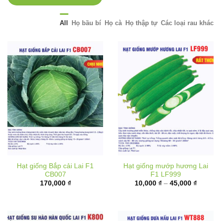
All
Họ bầu bí
Họ cà
Họ thập tự
Các loại rau khác
Hạt giống Bắp cải Lai F1
Hạt giống mướp hương Lai
CB007
F1 LF999
Khoảng
170,000
₫
10,000
₫
–
45,000
₫
giá:
từ
10,000 
đến
45,000 