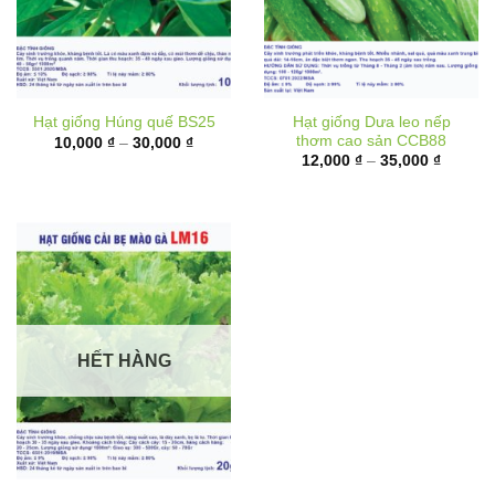
Hạt giống Dưa leo nếp
Hạt giống Húng quế BS25
thơm cao sản CCB88
Khoảng
10,000
₫
–
30,000
₫
giá:
Khoảng
12,000
₫
–
35,000
₫
từ
giá:
10,000 ₫
từ
đến
12,000 
30,000 ₫
đến
35,000 
HẾT HÀNG
Hạt giống Cải bẹ mào gà
LM16