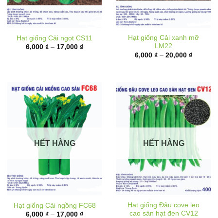
Hạt giống Cải xanh mỡ
Hạt giống Cải ngọt CS11
LM22
Khoảng
6,000
₫
–
17,000
₫
giá:
Khoảng
6,000
₫
–
20,000
₫
từ
giá:
6,000 ₫
từ
đến
6,000 ₫
17,000 ₫
đến
20,000 
HẾT HÀNG
HẾT HÀNG
Hạt giống Đậu cove leo
Hạt giống Cải ngồng FC68
cao sản hạt đen CV12
Khoảng
6,000
₫
–
17,000
₫
giá:
Khoảng
10,000
₫
–
62,000
₫
từ
giá: