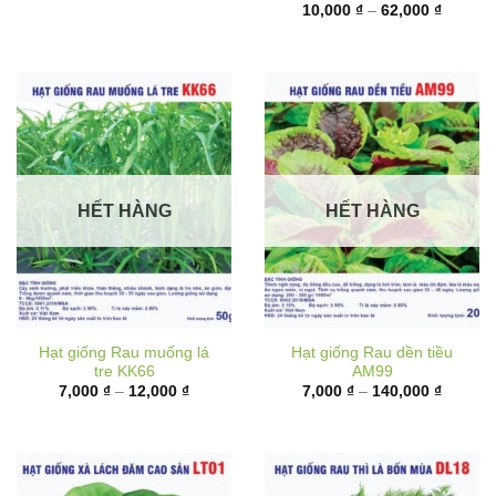
6,000 ₫
từ
đến
10,000 
17,000 ₫
đến
62,000 
HẾT HÀNG
HẾT HÀNG
Hạt giống Rau muống lá
Hạt giống Rau dền tiều
tre KK66
AM99
Khoảng
Khoảng
7,000
₫
–
12,000
₫
7,000
₫
–
140,000
₫
giá:
giá:
từ
từ
7,000 ₫
7,000 ₫
đến
đến
12,000 ₫
140,000