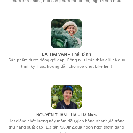
LẠI HẢI VÂN – Thái Bình
Sản phẩm được đóng gói đẹp. Công ty lại cẩn thận gửi cả quy
trình kỹ thuật hướng dẫn cho nữa chứ. Like lắm!
NGUYỄN THANH HÀ – Hà Nam
Hạt giống chất lượng nảy mầm đều,giao hàng nhanh,đã trồng
thử năng suất cao ,1,3 tấn /560m2.quả ngon ngọt thơm,đáng
để trồng