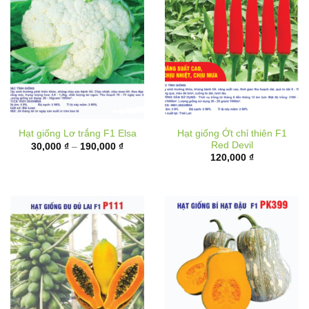
Hạt giống Ớt chỉ thiên F1
Hạt giống Lơ trắng F1 Elsa
Red Devil
Khoảng
30,000
₫
–
190,000
₫
giá:
120,000
₫
từ
30,000 ₫
đến
190,000 ₫