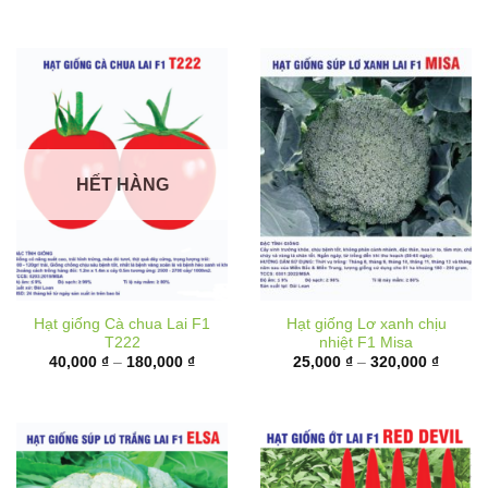
đến
180,00
HẾT HÀNG
Hạt giống Cà chua Lai F1
Hạt giống Lơ xanh chịu
T222
nhiệt F1 Misa
Khoảng
Khoản
40,000
₫
–
180,000
₫
25,000
₫
–
320,000
₫
giá:
giá:
từ
từ
40,000 ₫
25,000
đến
đến
180,000 ₫
320,00