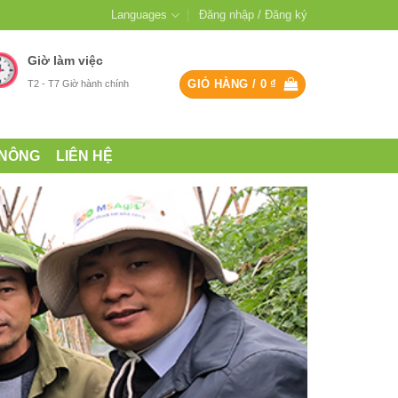
Languages
Đăng nhập / Đăng ký
Giờ làm việc
GIỎ HÀNG /
0
₫
T2 - T7 Giờ hành chính
 NÔNG
LIÊN HỆ