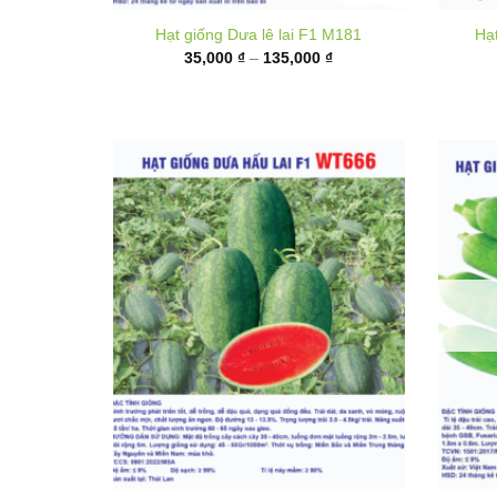
từ
35,000 ₫
đến
135,000 ₫
Hạt giống Dưa hấu F1 WT666
Hạt g
Khoảng
50,000
₫
–
180,000
₫
giá:
từ