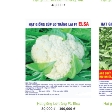
Hạt giống Lơ trắng F1 Elsa
Hạt g
Khoảng
30,000
₫
–
190,000
₫
giá:
từ
30,000 ₫
đến
190,000 ₫