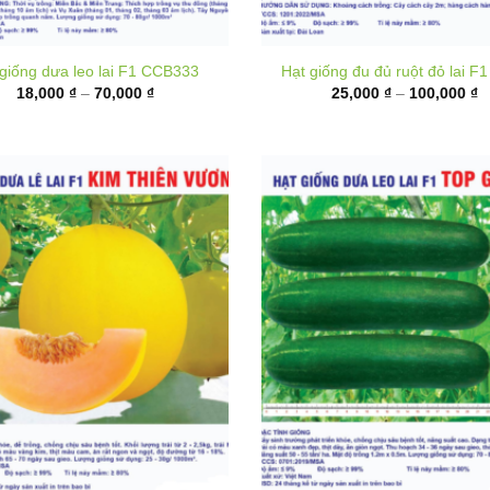
Khoảng
K
18,000
₫
–
70,000
₫
25,000
₫
–
100,000
₫
giá:
gi
từ
t
18,000 ₫
2
đến
đ
70,000 ₫
1
t giống Dưa lê F1 Kim Thiên
Hạt giống Dưa leo lai F1 Top
Vương
K
20,000
₫
–
80,000
₫
gi
Khoảng
160,000
₫
–
290,000
₫