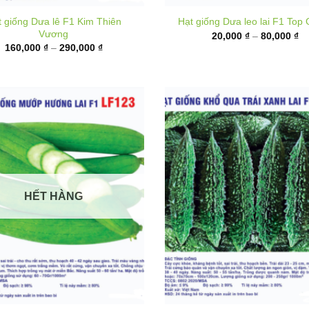
từ
giá:
20
từ
đ
160,000 ₫
80
đến
290,000 ₫
HẾT HÀNG
Hạt giống Khổ qua xanh đe
iống Mướp hương lai F1 LF123
BG888
Khoảng
9,000
₫
–
40,000
₫
giá:
K
18,000
₫
–
95,000
₫
từ
gi