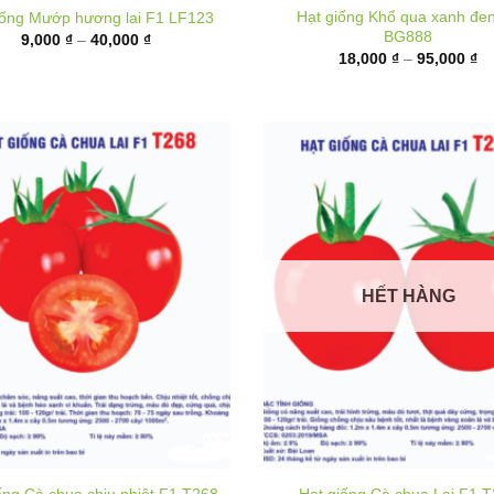
9,000 ₫
từ
đến
18
40,000 ₫
đ
95
HẾT HÀNG
ống Cà chua chịu nhiệt F1 T268
Hạt giống Cà chua Lai F1 
Khoảng
K
40,000
₫
–
180,000
₫
40,000
₫
–
180,000
₫
giá:
gi
từ
t
40,000 ₫
4