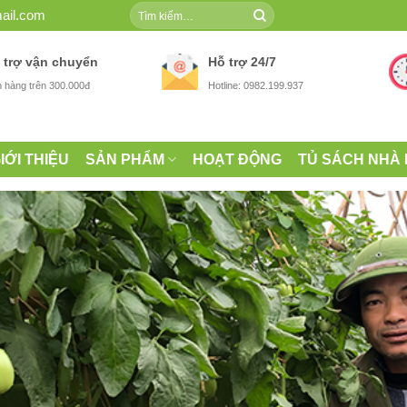
Tìm
ail.com
kiếm:
 trợ vận chuyển
Hỗ trợ 24/7
 hàng trên 300.000đ
Hotline: 0982.199.937
IỚI THIỆU
SẢN PHẨM
HOẠT ĐỘNG
TỦ SÁCH NHÀ