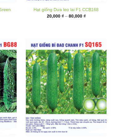
từ
,000 ₫
20,000 ₫
ến
đến
,000 ₫
80,000 ₫
n F1
Hạt giống Bí đao chanh F1 SQ165
Khoảng
35,000
₫
–
130,000
₫
giá:
hoảng
từ
á: