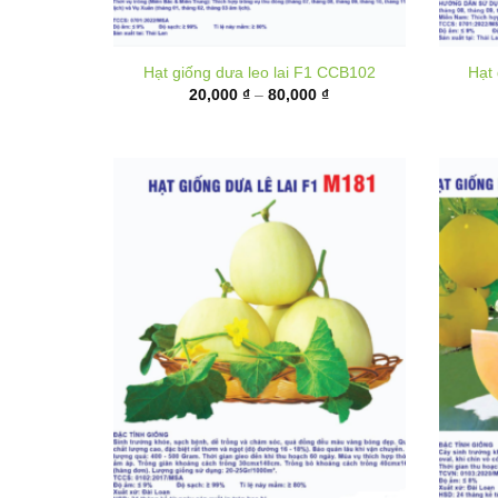
Khoảng
20,000
₫
–
80,000
₫
giá:
từ
20,000 ₫
đến
80,000 ₫
Hạ
Hạt giống Dưa lê lai F1 M181
Khoảng
35,000
₫
–
135,000
₫
giá: