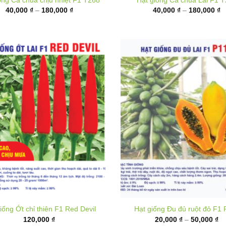
đến
đ
180,000 ₫
1
iống Ớt chỉ thiên F1 Red Devil
Hạt giống Đu đủ ruột đỏ F1 
K
120,000
₫
20,000
₫
–
50,000
₫
gi
từ
20
đ
50