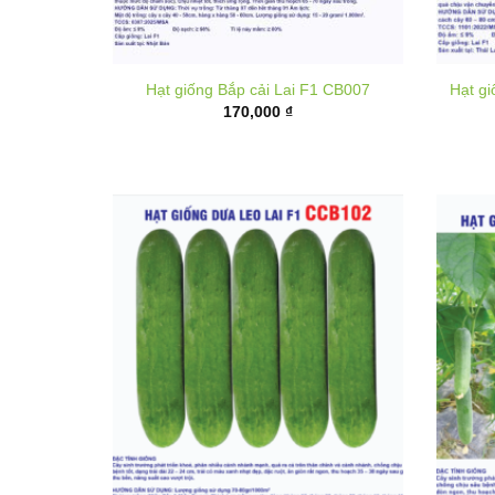
Hạt giống Bắp cải Lai F1 CB007
Hạt g
170,000
₫
Hạt giống dưa leo lai F1 CCB102
Hạt