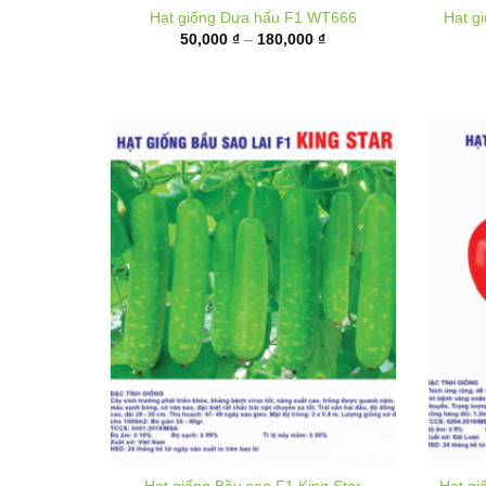
50,000 ₫
đến
180,000 ₫
Hạt giống Bầu sao F1 King Star
Hạt gi
40,000
₫