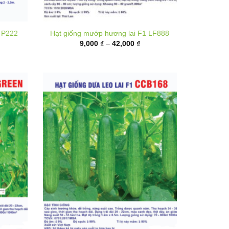
hoảng
Khoảng
9,000
₫
–
42,000
₫
á:
giá:
ừ
từ
5,000 ₫
9,000 ₫
ến
đến
00,000 ₫
42,000 ₫
 Green
Hạt giống Dưa leo lai F1 CCB168
hoảng
Khoảng
20,000
₫
–
80,000
₫
á:
giá: