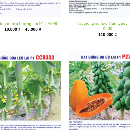
Hạt giống su hào Hàn Quốc l
iống mướp hương Lai F1 LF999
K800
Khoảng
10,000
₫
–
45,000
₫
giá:
110,000
₫
từ
10,000 ₫
đến
45,000 ₫
 giống dưa leo lai F1 CCB333
Hạt giống đu đủ ruột đỏ lai F