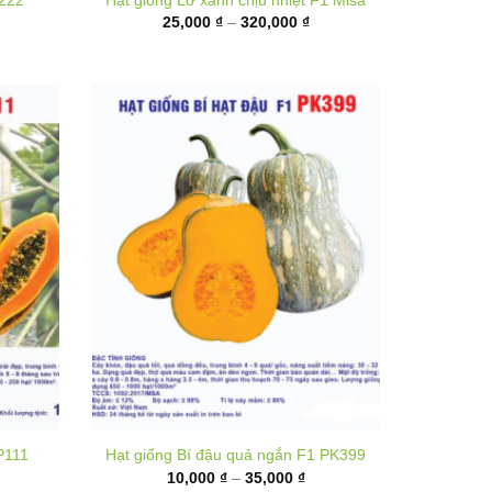
ến
đến
80,000 ₫
320,000 ₫
P111
Hạt giống Bí đậu quả ngắn F1 PK399
hoảng
Khoảng
10,000
₫
–
35,000
₫
á:
giá:
từ
,000 ₫
10,000 ₫
ến
đến
,000 ₫
35,000 ₫