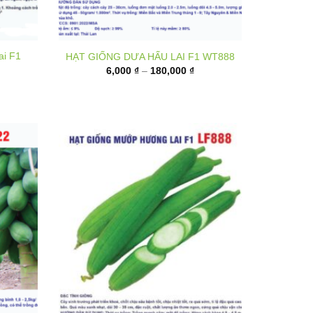
ai F1
HẠT GIỐNG DƯA HẤU LAI F1 WT888
Khoảng
6,000
₫
–
180,000
₫
giá:
từ
6,000 ₫
đến
180,000 ₫
1 P222
Hạt giống mướp hương lai F1 LF888