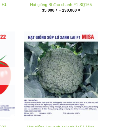
35,000 ₫
đến
,000 ₫
130,000 ₫
ến
,000 ₫
T222
Hạt giống Lơ xanh chịu nhiệt F1 Misa
hoảng
Khoảng
25,000
₫
–
320,000
₫
á:
giá:
ừ
từ
0,000 ₫
25,000 ₫