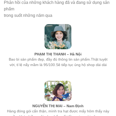
phẩm
trong suốt những năm qua
PHẠM THỊ THANH – Hà Nội
Bao bì sản phẩm đẹp, đầy đủ thông tin sản phẩm.Thật tuyệt
vời, tỉ lệ nẩy mầm là 95/100.Sẽ tiếp tục ủng hộ shop dài dài
NGUYỄN THỊ MAI – Nam Định
Hàng đóng gói cẩn thận, mình tra hạt được mấy hôm thấy nảy
mầm khá nhiều, một sản phẩm rất tốt, mọi người nên mua