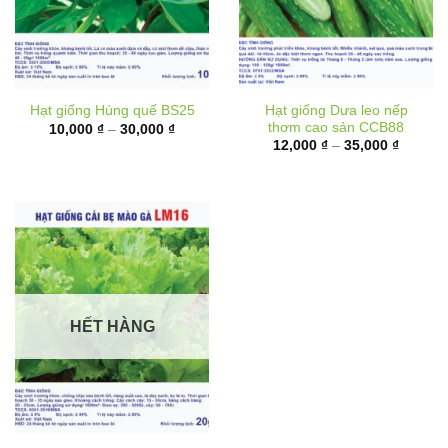
Hạt giống Dưa leo nếp
Hạt giống Húng quế BS25
thơm cao sản CCB88
Khoảng
10,000
₫
–
30,000
₫
giá:
Khoảng
12,000
₫
–
35,000
₫
từ
giá:
10,000 ₫
từ
đến
12,000 
30,000 ₫
đến
35,000 
HẾT HÀNG
Hạt giống Cải bẹ mào gà
LM16