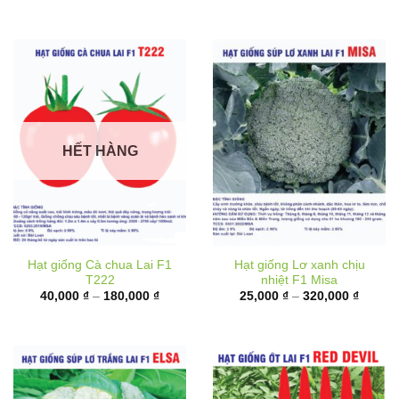
đến
180,00
HẾT HÀNG
Hạt giống Cà chua Lai F1
Hạt giống Lơ xanh chịu
T222
nhiệt F1 Misa
Khoảng
Khoản
40,000
₫
–
180,000
₫
25,000
₫
–
320,000
₫
giá:
giá:
từ
từ
40,000 ₫
25,000
đến
đến
180,000 ₫
320,00