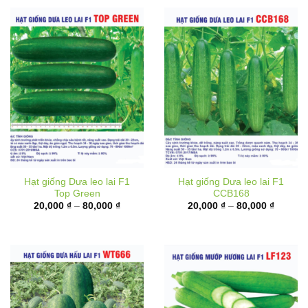
Hạt giống Dưa leo lai F1
Hạt giống Dưa leo lai F1
Top Green
CCB168
Khoảng
Khoảng
20,000
₫
–
80,000
₫
20,000
₫
–
80,000
₫
giá:
giá:
từ
từ
20,000 ₫
20,000 
đến
đến
80,000 ₫
80,000 