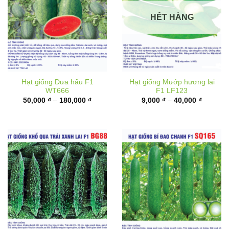
HẾT HÀNG
Hạt giống Dưa hấu F1
Hạt giống Mướp hương lai
WT666
F1 LF123
Khoảng
Khoảng
50,000
₫
–
180,000
₫
9,000
₫
–
40,000
₫
giá:
giá:
từ
từ
50,000 ₫
9,000 ₫
đến
đến
180,000 ₫
40,000 