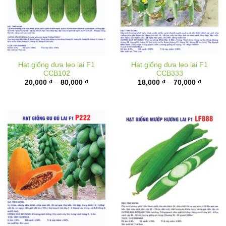
Hạt giống dưa leo lai F1
Hạt giống dưa leo lai F1
CCB102
CCB333
Khoảng
Khoảng
20,000
₫
–
80,000
₫
18,000
₫
–
70,000
₫
giá:
giá:
từ
từ
20,000 ₫
18,000 
đến
đến
80,000 ₫
70,000 
Hạt giống đu đủ ruột đỏ lai
Hạt giống mướp hương lai