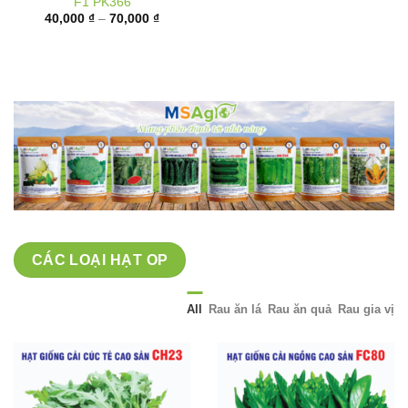
giá:
từ
40,000 ₫
đến
70,000 ₫
CÁC LOẠI HẠT OP
All
Rau ăn lá
Rau ăn quả
Rau gia vị