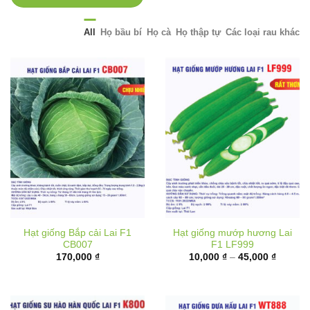
All
Họ bầu bí
Họ cà
Họ thập tự
Các loại rau khác
Hạt giống Bắp cải Lai F1
Hạt giống mướp hương Lai
CB007
F1 LF999
Khoảng
170,000
₫
10,000
₫
–
45,000
₫
giá:
từ
10,000 
đến
45,000 