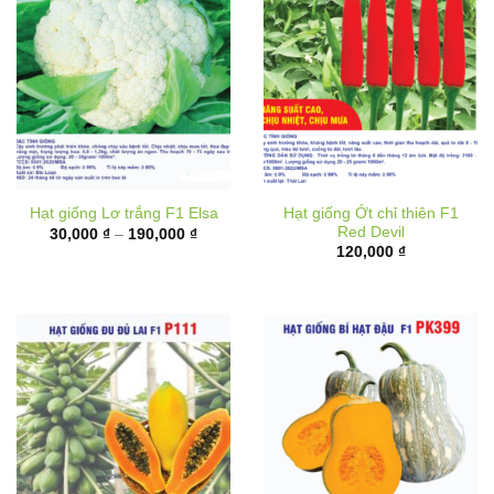
Hạt giống Ớt chỉ thiên F1
Hạt giống Lơ trắng F1 Elsa
Red Devil
Khoảng
30,000
₫
–
190,000
₫
giá:
120,000
₫
từ
30,000 ₫
đến
190,000 ₫