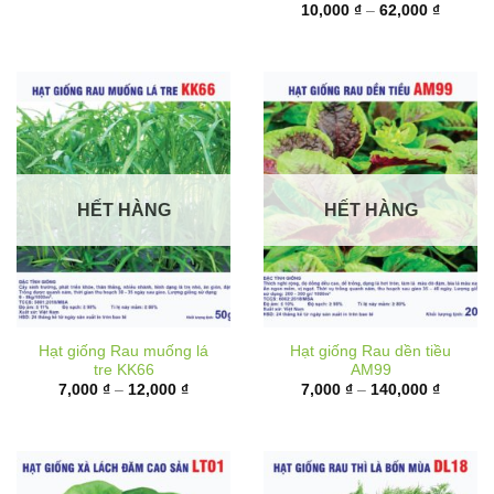
6,000 ₫
từ
đến
10,000 
17,000 ₫
đến
62,000 
HẾT HÀNG
HẾT HÀNG
Hạt giống Rau muống lá
Hạt giống Rau dền tiều
tre KK66
AM99
Khoảng
Khoảng
7,000
₫
–
12,000
₫
7,000
₫
–
140,000
₫
giá:
giá:
từ
từ
7,000 ₫
7,000 ₫
đến
đến
12,000 ₫
140,000