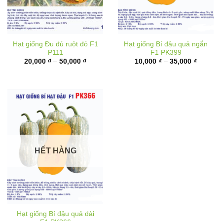
Hạt giống Đu đủ ruột đỏ F1
Hạt giống Bí đậu quả ngắn
P111
F1 PK399
Khoảng
Khoảng
20,000
₫
–
50,000
₫
10,000
₫
–
35,000
₫
giá:
giá:
từ
từ
20,000 ₫
10,000 
đến
đến
50,000 ₫
35,000 
HẾT HÀNG
Hạt giống Bí đậu quả dài
F1 PK366
Khoảng
40,000
₫
–
70,000
₫