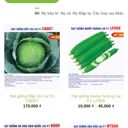
All
Họ bầu bí
Họ cà
Họ thập tự
Các loại rau khác
Hạt giống Bắp cải Lai F1
Hạt giống mướp hương Lai
CB007
F1 LF999
Khoảng
170,000
₫
10,000
₫
–
45,000
₫
giá:
từ
10,000 
đến
45,000 