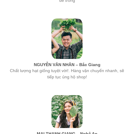
NGUYỄN VĂN NHÂN – Bắc Giang
Chất lượng hạt giống tuyệt vời!. Hàng vận chuyển nhanh, sẽ
tiếp tục ủng hộ shop!
MAI THANH GIANG – Nghệ An
hạt giống của công ty MSA rất tốt, tỉ lệ nảy mầm cao nhất. Các