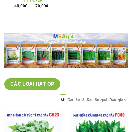
giá:
từ
40,000 ₫
đến
70,000 ₫
CÁC LOẠI HẠT OP
All
Rau ăn lá
Rau ăn quả
Rau gia vị