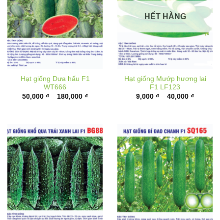
HẾT HÀNG
Hạt giống Dưa hấu F1
Hạt giống Mướp hương lai
WT666
F1 LF123
Khoảng
Khoảng
50,000
₫
–
180,000
₫
9,000
₫
–
40,000
₫
giá:
giá:
từ
từ
50,000 ₫
9,000 ₫
đến
đến
180,000 ₫
40,000 