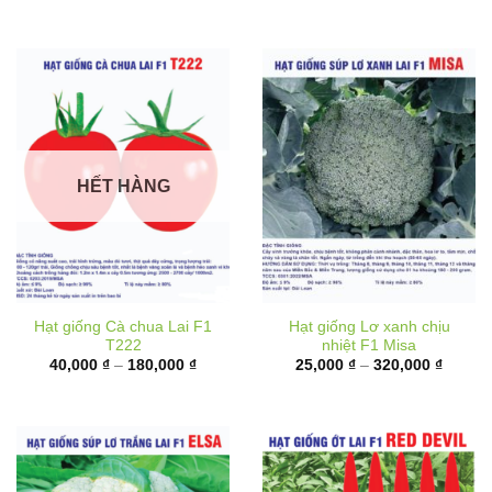
đến
180,00
HẾT HÀNG
Hạt giống Cà chua Lai F1
Hạt giống Lơ xanh chịu
T222
nhiệt F1 Misa
Khoảng
Khoản
40,000
₫
–
180,000
₫
25,000
₫
–
320,000
₫
giá:
giá:
từ
từ
40,000 ₫
25,000
đến
đến
180,000 ₫
320,00