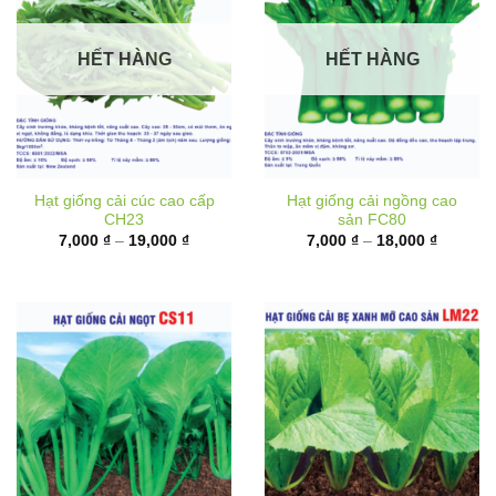
HẾT HÀNG
HẾT HÀNG
Hạt giống cải cúc cao cấp
Hạt giống cải ngồng cao
CH23
sản FC80
Khoảng
Khoảng
7,000
₫
–
19,000
₫
7,000
₫
–
18,000
₫
giá:
giá:
từ
từ
7,000 ₫
7,000 ₫
đến
đến
19,000 ₫
18,000 