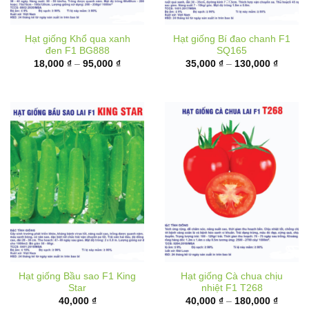
Hạt giống Khổ qua xanh
Hạt giống Bí đao chanh F1
đen F1 BG888
SQ165
Khoảng
Khoản
18,000
₫
–
95,000
₫
35,000
₫
–
130,000
₫
giá:
giá:
từ
từ
18,000 ₫
35,000
đến
đến
95,000 ₫
130,00
Hạt giống Bầu sao F1 King
Hạt giống Cà chua chịu
Star
nhiệt F1 T268
Khoản
40,000
₫
40,000
₫
–
180,000
₫
giá:
từ
40,000