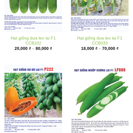
Hạt giống dưa leo lai F1
Hạt giống dưa leo lai F1
CCB102
CCB333
Khoảng
Khoảng
20,000
₫
–
80,000
₫
18,000
₫
–
70,000
₫
giá:
giá:
từ
từ
20,000 ₫
18,000 
đến
đến
80,000 ₫
70,000 
Hạt giống đu đủ ruột đỏ lai
Hạt giống mướp hương lai