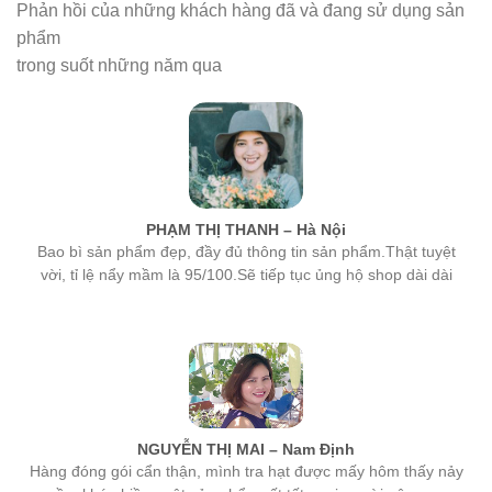
phẩm
trong suốt những năm qua
PHẠM THỊ THANH – Hà Nội
Bao bì sản phẩm đẹp, đầy đủ thông tin sản phẩm.Thật tuyệt
vời, tỉ lệ nẩy mầm là 95/100.Sẽ tiếp tục ủng hộ shop dài dài
NGUYỄN THỊ MAI – Nam Định
Hàng đóng gói cẩn thận, mình tra hạt được mấy hôm thấy nảy
mầm khá nhiều, một sản phẩm rất tốt, mọi người nên mua