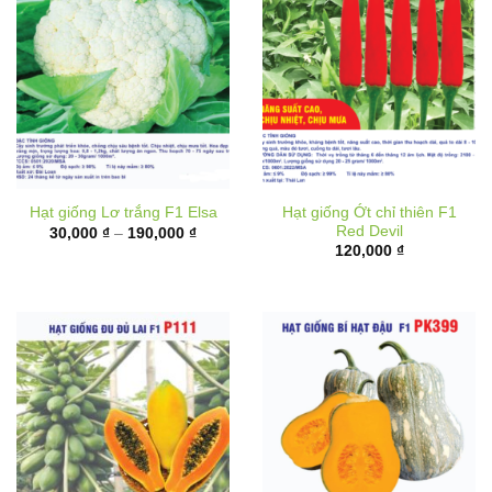
Hạt giống Ớt chỉ thiên F1
Hạt giống Lơ trắng F1 Elsa
Red Devil
Khoảng
30,000
₫
–
190,000
₫
giá:
120,000
₫
từ
30,000 ₫
đến
190,000 ₫