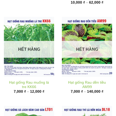
6,000 ₫
từ
đến
10,000 
17,000 ₫
đến
62,000 
HẾT HÀNG
HẾT HÀNG
Hạt giống Rau muống lá
Hạt giống Rau dền tiều
tre KK66
AM99
Khoảng
Khoảng
7,000
₫
–
12,000
₫
7,000
₫
–
140,000
₫
giá:
giá:
từ
từ
7,000 ₫
7,000 ₫
đến
đến
12,000 ₫
140,000