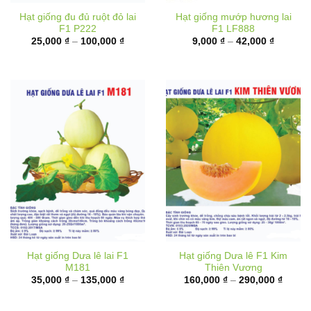
F1 P222
F1 LF888
Khoảng
Khoảng
25,000
₫
–
100,000
₫
9,000
₫
–
42,000
₫
giá:
giá:
từ
từ
25,000 ₫
9,000 ₫
đến
đến
100,000 ₫
42,000 
Hạt giống Dưa lê lai F1
Hạt giống Dưa lê F1 Kim
M181
Thiên Vương
Khoảng
Khoản
35,000
₫
–
135,000
₫
160,000
₫
–
290,000
₫
giá:
giá:
từ
từ
35,000 ₫
160,00
đến
đến
135,000 ₫
290,00