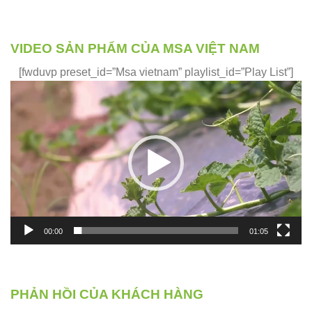
VIDEO SẢN PHẨM CỦA MSA VIỆT NAM
[fwduvp preset_id=”Msa vietnam” playlist_id=”Play List”]
Trình
chơi
Video
00:00
01:05
PHẢN HỒI CỦA KHÁCH HÀNG
Phản hồi của những khách hàng đã và đang sử dụng sản