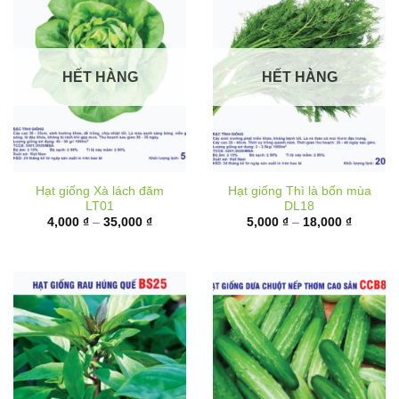
HẾT HÀNG
HẾT HÀNG
Hạt giống Xà lách đăm
Hạt giống Thì là bốn mùa
LT01
DL18
Khoảng
Khoảng
4,000
₫
–
35,000
₫
5,000
₫
–
18,000
₫
giá:
giá:
từ
từ
4,000 ₫
5,000 ₫
đến
đến
35,000 ₫
18,000 