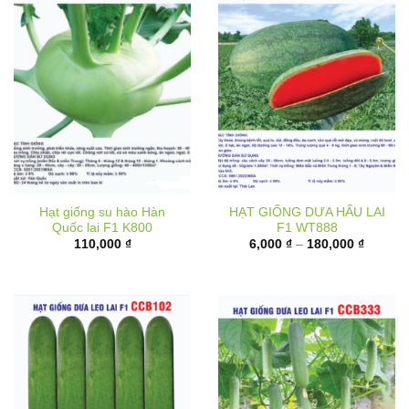
Hạt giống su hào Hàn
HẠT GIỐNG DƯA HẤU LAI
Quốc lai F1 K800
F1 WT888
Khoảng
110,000
₫
6,000
₫
–
180,000
₫
giá:
từ
6,000 ₫
đến
180,000