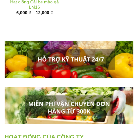
Khoảng
6,000
₫
–
12,000
₫
giá:
từ
6,000 ₫
đến
12,000 ₫
HOẠT ĐỘNG CỦA CÔNG TY