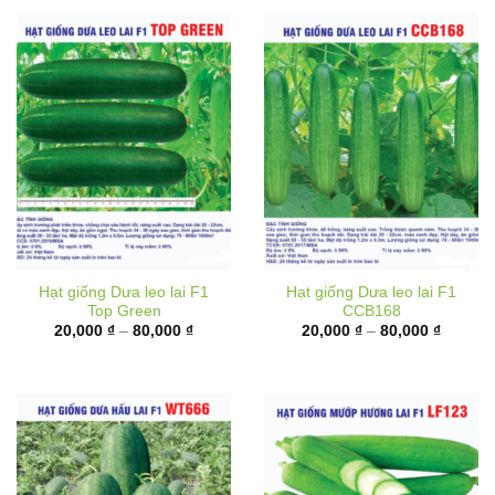
Hạt giống Dưa leo lai F1
Hạt giống Dưa leo lai F1
Top Green
CCB168
Khoảng
Khoảng
20,000
₫
–
80,000
₫
20,000
₫
–
80,000
₫
giá:
giá:
từ
từ
20,000 ₫
20,000 
đến
đến
80,000 ₫
80,000 