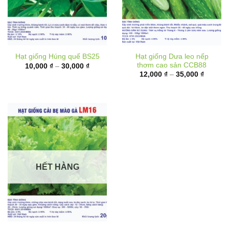
Hạt giống Dưa leo nếp
Hạt giống Húng quế BS25
thơm cao sản CCB88
Khoảng
10,000
₫
–
30,000
₫
giá:
Khoảng
12,000
₫
–
35,000
₫
từ
giá:
10,000 ₫
từ
đến
12,000 
30,000 ₫
đến
35,000 
HẾT HÀNG
Hạt giống Cải bẹ mào gà
LM16