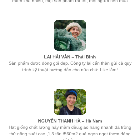
LẠI HẢI VÂN – Thái Bình
Sản phẩm được đóng gói đẹp. Công ty lại cẩn thận gửi cả quy
trình kỹ thuật hướng dẫn cho nữa chứ. Like lắm!
NGUYỄN THANH HÀ – Hà Nam
Hạt giống chất lượng nảy mầm đều,giao hàng nhanh,đã trồng
thử năng suất cao ,1,3 tấn /560m2.quả ngon ngọt thơm,đáng
để trồng