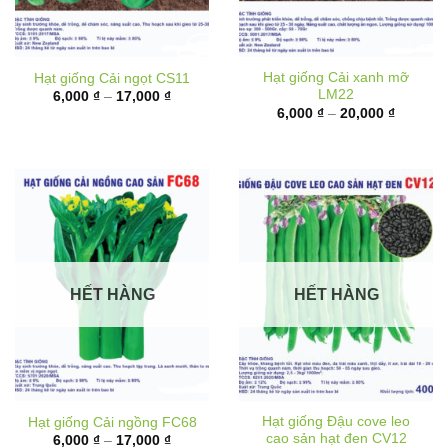
Hạt giống Cải xanh mỡ
Hạt giống Cải ngọt CS11
LM22
Khoảng
6,000
₫
–
17,000
₫
giá:
Khoảng
6,000
₫
–
20,000
₫
từ
giá:
6,000 ₫
từ
đến
6,000 ₫
17,000 ₫
đến
20,000 
HẾT HÀNG
HẾT HÀNG
Hạt giống Đậu cove leo
Hạt giống Cải ngồng FC68
cao sản hạt đen CV12
Khoảng
6,000
₫
–
17,000
₫
giá:
Khoảng
10,000
₫
–
62,000
₫
từ
giá: