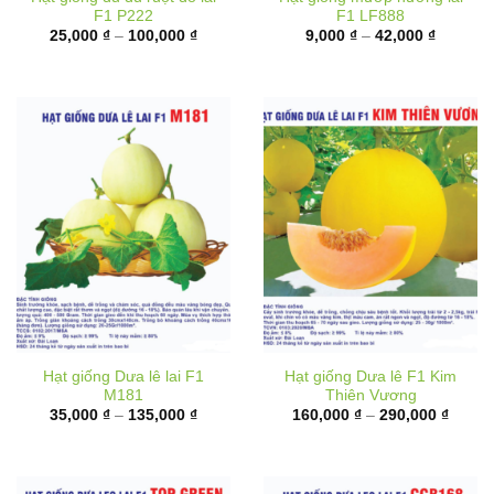
F1 P222
F1 LF888
Khoảng
Khoảng
25,000
₫
–
100,000
₫
9,000
₫
–
42,000
₫
giá:
giá:
từ
từ
25,000 ₫
9,000 ₫
đến
đến
100,000 ₫
42,000 
Hạt giống Dưa lê lai F1
Hạt giống Dưa lê F1 Kim
M181
Thiên Vương
Khoảng
Khoản
35,000
₫
–
135,000
₫
160,000
₫
–
290,000
₫
giá:
giá:
từ
từ
35,000 ₫
160,00
đến
đến
135,000 ₫
290,00