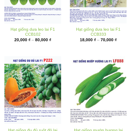
Hạt giống dưa leo lai F1
Hạt giống dưa leo lai F1
CCB102
CCB333
Khoảng
Khoảng
20,000
₫
–
80,000
₫
18,000
₫
–
70,000
₫
giá:
giá:
từ
từ
20,000 ₫
18,000 
đến
đến
80,000 ₫
70,000 
Hạt giống đu đủ ruột đỏ lai
Hạt giống mướp hương lai