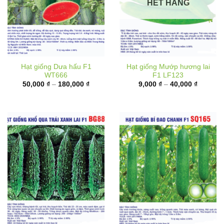
HẾT HÀNG
Hạt giống Dưa hấu F1
Hạt giống Mướp hương lai
WT666
F1 LF123
Khoảng
Khoảng
50,000
₫
–
180,000
₫
9,000
₫
–
40,000
₫
giá:
giá:
từ
từ
50,000 ₫
9,000 ₫
đến
đến
180,000 ₫
40,000 