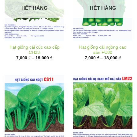
HẾT HÀNG
HẾT HÀNG
Hạt giống cải cúc cao cấp
Hạt giống cải ngồng cao
CH23
sản FC80
Khoảng
Khoảng
7,000
₫
–
19,000
₫
7,000
₫
–
18,000
₫
giá:
giá:
từ
từ
7,000 ₫
7,000 ₫
đến
đến
19,000 ₫
18,000 