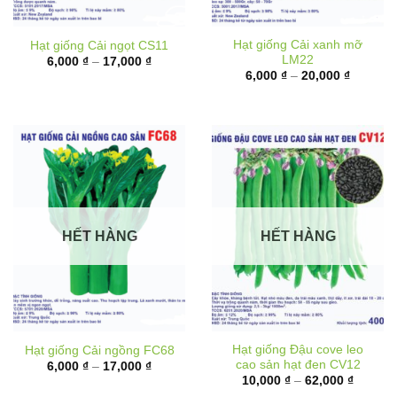
Hạt giống Cải xanh mỡ
Hạt giống Cải ngọt CS11
LM22
Khoảng
6,000
₫
–
17,000
₫
giá:
Khoảng
6,000
₫
–
20,000
₫
từ
giá:
6,000 ₫
từ
đến
6,000 ₫
17,000 ₫
đến
20,000 
HẾT HÀNG
HẾT HÀNG
Hạt giống Đậu cove leo
Hạt giống Cải ngồng FC68
cao sản hạt đen CV12
Khoảng
6,000
₫
–
17,000
₫
giá:
Khoảng
10,000
₫
–
62,000
₫
từ
giá: