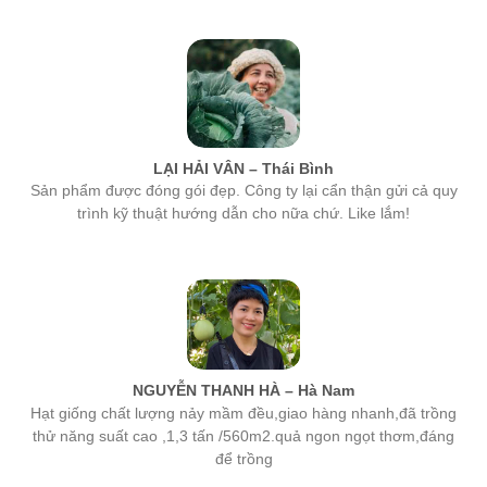
LẠI HẢI VÂN – Thái Bình
Sản phẩm được đóng gói đẹp. Công ty lại cẩn thận gửi cả quy
trình kỹ thuật hướng dẫn cho nữa chứ. Like lắm!
NGUYỄN THANH HÀ – Hà Nam
Hạt giống chất lượng nảy mầm đều,giao hàng nhanh,đã trồng
thử năng suất cao ,1,3 tấn /560m2.quả ngon ngọt thơm,đáng
để trồng