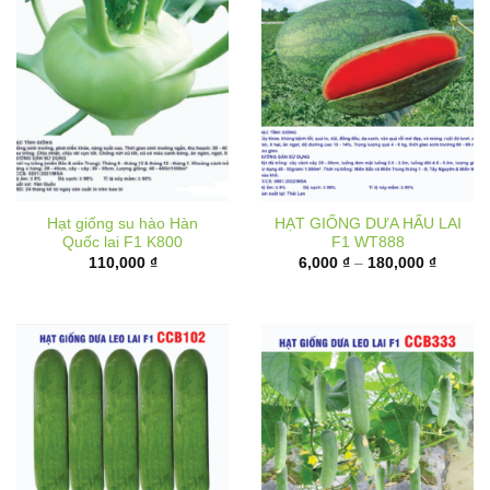
Hạt giống su hào Hàn
HẠT GIỐNG DƯA HẤU LAI
Quốc lai F1 K800
F1 WT888
Khoảng
110,000
₫
6,000
₫
–
180,000
₫
giá:
từ
6,000 ₫
đến
180,000