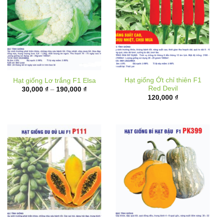
Hạt giống Ớt chỉ thiên F1
Hạt giống Lơ trắng F1 Elsa
Red Devil
Khoảng
30,000
₫
–
190,000
₫
giá:
120,000
₫
từ
30,000 ₫
đến
190,000 ₫