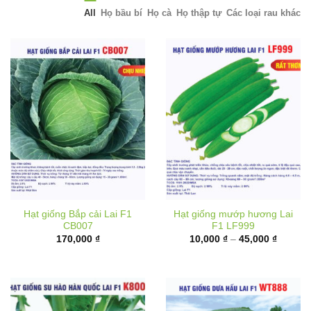
All
Họ bầu bí
Họ cà
Họ thập tự
Các loại rau khác
Hạt giống Bắp cải Lai F1
Hạt giống mướp hương Lai
CB007
F1 LF999
Khoảng
170,000
₫
10,000
₫
–
45,000
₫
giá:
từ
10,000 
đến
45,000 