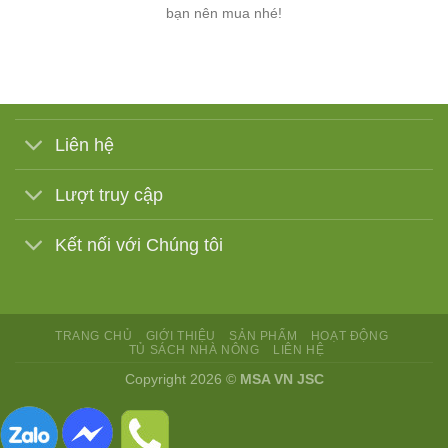
bạn nên mua nhé!
Liên hệ
Lượt truy cập
Kết nối với Chúng tôi
TRANG CHỦ
GIỚI THIỆU
SẢN PHẨM
HOẠT ĐỘNG
TỦ SÁCH NHÀ NÔNG
LIÊN HỆ
Copyright 2026 ©
MSA VN JSC