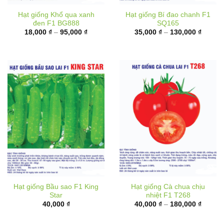
Hạt giống Khổ qua xanh
Hạt giống Bí đao chanh F1
đen F1 BG888
SQ165
Khoảng
Khoản
18,000
₫
–
95,000
₫
35,000
₫
–
130,000
₫
giá:
giá:
từ
từ
18,000 ₫
35,000
đến
đến
95,000 ₫
130,00
Hạt giống Bầu sao F1 King
Hạt giống Cà chua chịu
Star
nhiệt F1 T268
Khoản
40,000
₫
40,000
₫
–
180,000
₫
giá:
từ
40,000