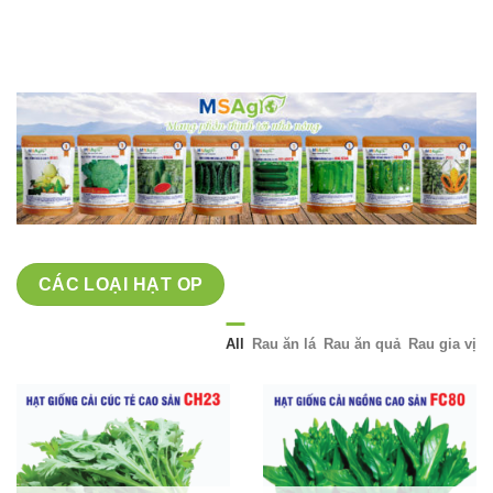
giá:
từ
40,000 ₫
đến
70,000 ₫
CÁC LOẠI HẠT OP
All
Rau ăn lá
Rau ăn quả
Rau gia vị