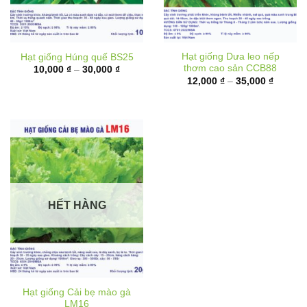
Hạt giống Dưa leo nếp
Hạt giống Húng quế BS25
thơm cao sản CCB88
Khoảng
10,000
₫
–
30,000
₫
giá:
Khoảng
12,000
₫
–
35,000
₫
từ
giá:
10,000 ₫
từ
đến
12,000 
30,000 ₫
đến
35,000 
HẾT HÀNG
Hạt giống Cải bẹ mào gà
LM16