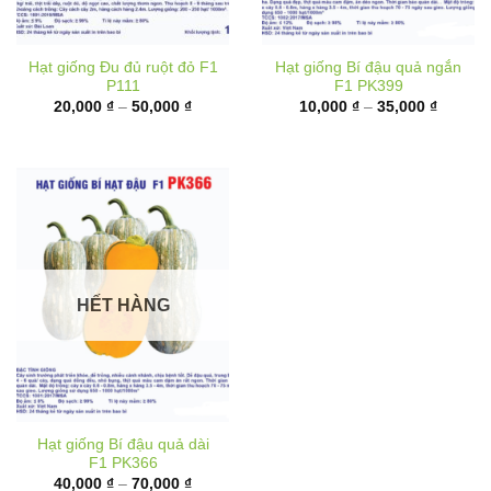
Hạt giống Đu đủ ruột đỏ F1
Hạt giống Bí đậu quả ngắn
P111
F1 PK399
Khoảng
Khoảng
20,000
₫
–
50,000
₫
10,000
₫
–
35,000
₫
giá:
giá:
từ
từ
20,000 ₫
10,000 
đến
đến
50,000 ₫
35,000 
HẾT HÀNG
Hạt giống Bí đậu quả dài
F1 PK366
Khoảng
40,000
₫
–
70,000
₫