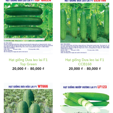
Hạt giống Dưa leo lai F1
Hạt giống Dưa leo lai F1
Top Green
CCB168
Khoảng
Khoảng
20,000
₫
–
80,000
₫
20,000
₫
–
80,000
₫
giá:
giá:
từ
từ
20,000 ₫
20,000 
đến
đến
80,000 ₫
80,000 