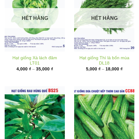
HẾT HÀNG
HẾT HÀNG
Hạt giống Xà lách đăm
Hạt giống Thì là bốn mùa
LT01
DL18
Khoảng
Khoảng
4,000
₫
–
35,000
₫
5,000
₫
–
18,000
₫
giá:
giá:
từ
từ
4,000 ₫
5,000 ₫
đến
đến
35,000 ₫
18,000 