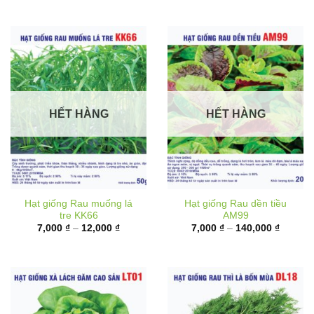
6,000 ₫
từ
đến
10,000 
17,000 ₫
đến
62,000 
HẾT HÀNG
HẾT HÀNG
Hạt giống Rau muống lá
Hạt giống Rau dền tiều
tre KK66
AM99
Khoảng
Khoảng
7,000
₫
–
12,000
₫
7,000
₫
–
140,000
₫
giá:
giá:
từ
từ
7,000 ₫
7,000 ₫
đến
đến
12,000 ₫
140,000