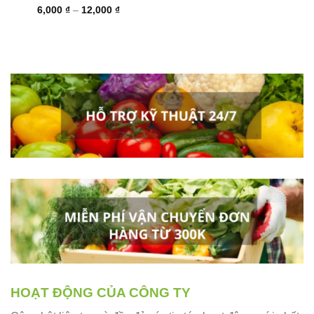
Khoảng
6,000
₫
–
12,000
₫
giá:
từ
6,000 ₫
đến
12,000 ₫
HOẠT ĐỘNG CỦA CÔNG TY