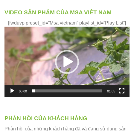
VIDEO SẢN PHẨM CỦA MSA VIỆT NAM
[fwduvp preset_id=”Msa vietnam” playlist_id=”Play List”]
Trình
chơi
Video
00:00
01:05
PHẢN HỒI CỦA KHÁCH HÀNG
Phản hồi của những khách hàng đã và đang sử dụng sản