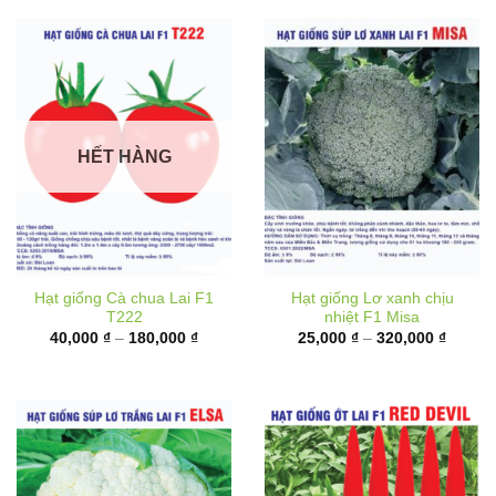
đến
180,00
HẾT HÀNG
Hạt giống Cà chua Lai F1
Hạt giống Lơ xanh chịu
T222
nhiệt F1 Misa
Khoảng
Khoản
40,000
₫
–
180,000
₫
25,000
₫
–
320,000
₫
giá:
giá:
từ
từ
40,000 ₫
25,000
đến
đến
180,000 ₫
320,00