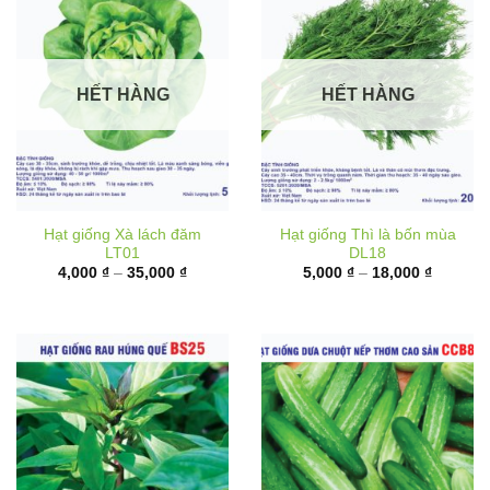
HẾT HÀNG
HẾT HÀNG
Hạt giống Xà lách đăm
Hạt giống Thì là bốn mùa
LT01
DL18
Khoảng
Khoảng
4,000
₫
–
35,000
₫
5,000
₫
–
18,000
₫
giá:
giá:
từ
từ
4,000 ₫
5,000 ₫
đến
đến
35,000 ₫
18,000 