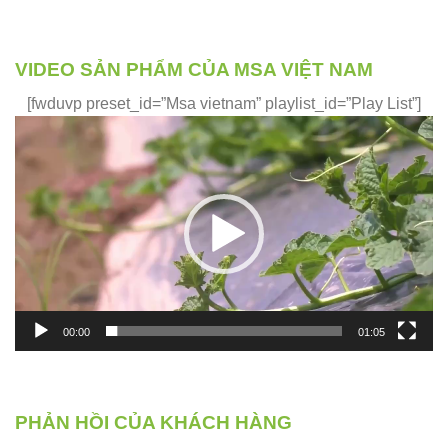
VIDEO SẢN PHẨM CỦA MSA VIỆT NAM
[fwduvp preset_id=”Msa vietnam” playlist_id=”Play List”]
Trình
chơi
Video
00:00
01:05
PHẢN HỒI CỦA KHÁCH HÀNG
Phản hồi của những khách hàng đã và đang sử dụng sản