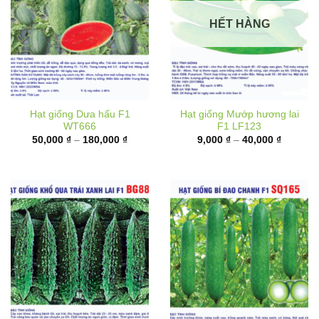
HẾT HÀNG
Hạt giống Dưa hấu F1
Hạt giống Mướp hương lai
WT666
F1 LF123
Khoảng
Khoảng
50,000
₫
–
180,000
₫
9,000
₫
–
40,000
₫
giá:
giá:
từ
từ
50,000 ₫
9,000 ₫
đến
đến
180,000 ₫
40,000 