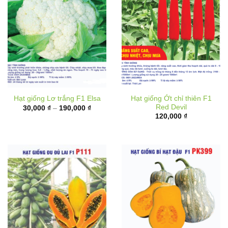
Hạt giống Ớt chỉ thiên F1
Hạt giống Lơ trắng F1 Elsa
Red Devil
Khoảng
30,000
₫
–
190,000
₫
giá:
120,000
₫
từ
30,000 ₫
đến
190,000 ₫