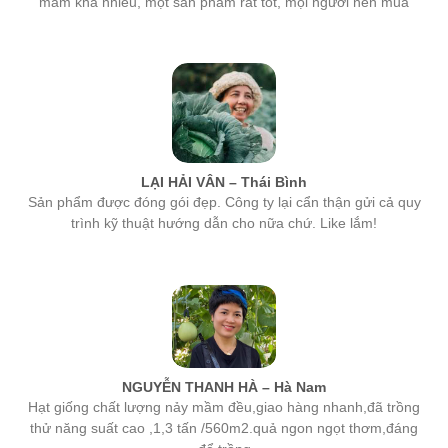
LẠI HẢI VÂN – Thái Bình
Sản phẩm được đóng gói đẹp. Công ty lại cẩn thận gửi cả quy
trình kỹ thuật hướng dẫn cho nữa chứ. Like lắm!
NGUYỄN THANH HÀ – Hà Nam
Hạt giống chất lượng nảy mầm đều,giao hàng nhanh,đã trồng
thử năng suất cao ,1,3 tấn /560m2.quả ngon ngọt thơm,đáng
để trồng