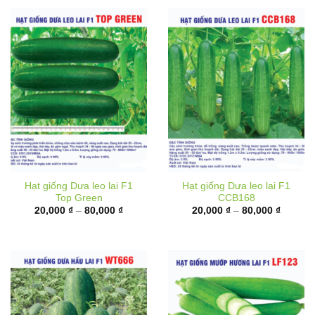
Hạt giống Dưa leo lai F1
Hạt giống Dưa leo lai F1
Top Green
CCB168
Khoảng
Khoảng
20,000
₫
–
80,000
₫
20,000
₫
–
80,000
₫
giá:
giá:
từ
từ
20,000 ₫
20,000 
đến
đến
80,000 ₫
80,000 