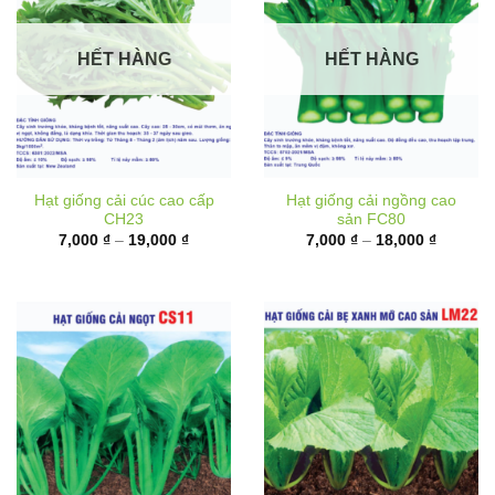
HẾT HÀNG
HẾT HÀNG
Hạt giống cải cúc cao cấp
Hạt giống cải ngồng cao
CH23
sản FC80
Khoảng
Khoảng
7,000
₫
–
19,000
₫
7,000
₫
–
18,000
₫
giá:
giá:
từ
từ
7,000 ₫
7,000 ₫
đến
đến
19,000 ₫
18,000 