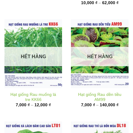
6,000 ₫
từ
đến
10,000 
17,000 ₫
đến
62,000 
HẾT HÀNG
HẾT HÀNG
Hạt giống Rau muống lá
Hạt giống Rau dền tiều
tre KK66
AM99
Khoảng
Khoảng
7,000
₫
–
12,000
₫
7,000
₫
–
140,000
₫
giá:
giá:
từ
từ
7,000 ₫
7,000 ₫
đến
đến
12,000 ₫
140,000