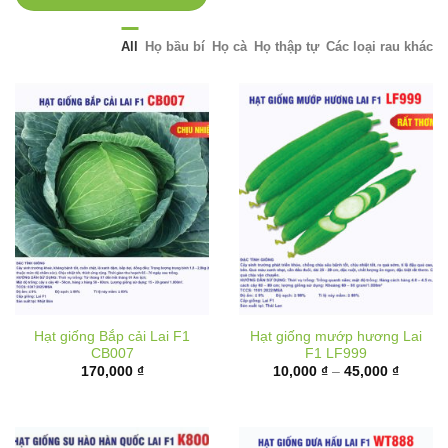
All
Họ bầu bí
Họ cà
Họ thập tự
Các loại rau khác
Hạt giống Bắp cải Lai F1
Hạt giống mướp hương Lai
CB007
F1 LF999
Khoảng
170,000
₫
10,000
₫
–
45,000
₫
giá:
từ
10,000 
đến
45,000 