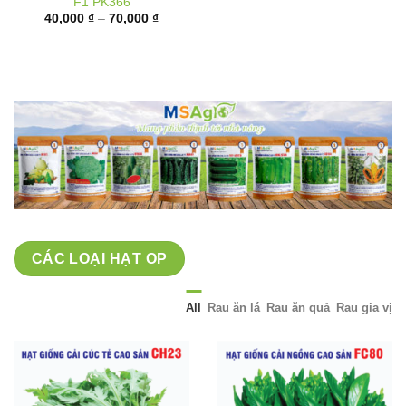
giá:
từ
40,000 ₫
đến
70,000 ₫
CÁC LOẠI HẠT OP
All
Rau ăn lá
Rau ăn quả
Rau gia vị