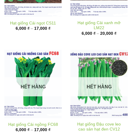
Hạt giống Cải xanh mỡ
Hạt giống Cải ngọt CS11
LM22
Khoảng
6,000
₫
–
17,000
₫
giá:
Khoảng
6,000
₫
–
20,000
₫
từ
giá:
6,000 ₫
từ
đến
6,000 ₫
17,000 ₫
đến
20,000 
HẾT HÀNG
HẾT HÀNG
Hạt giống Đậu cove leo
Hạt giống Cải ngồng FC68
cao sản hạt đen CV12
Khoảng
6,000
₫
–
17,000
₫
giá:
Khoảng
10,000
₫
–
62,000
₫
từ
giá: