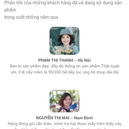
phẩm
trong suốt những năm qua
PHẠM THỊ THANH – Hà Nội
Bao bì sản phẩm đẹp, đầy đủ thông tin sản phẩm.Thật tuyệt
vời, tỉ lệ nẩy mầm là 95/100.Sẽ tiếp tục ủng hộ shop dài dài
NGUYỄN THỊ MAI – Nam Định
Hàng đóng gói cẩn thận, mình tra hạt được mấy hôm thấy nảy
mầm khá nhiều, một sản phẩm rất tốt, mọi người nên mua