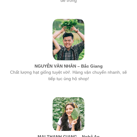
NGUYỄN VĂN NHÂN – Bắc Giang
Chất lượng hạt giống tuyệt vời!. Hàng vận chuyển nhanh, sẽ
tiếp tục ủng hộ shop!
MAI THANH GIANG – Nghệ An
hạt giống của công ty MSA rất tốt, tỉ lệ nảy mầm cao nhất. Các