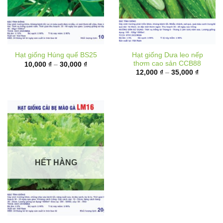
Hạt giống Dưa leo nếp
Hạt giống Húng quế BS25
thơm cao sản CCB88
Khoảng
10,000
₫
–
30,000
₫
giá:
Khoảng
12,000
₫
–
35,000
₫
từ
giá:
10,000 ₫
từ
đến
12,000 
30,000 ₫
đến
35,000 
HẾT HÀNG
Hạt giống Cải bẹ mào gà
LM16