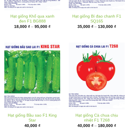
Hạt giống Khổ qua xanh
Hạt giống Bí đao chanh F1
đen F1 BG888
SQ165
Khoảng
Khoản
18,000
₫
–
95,000
₫
35,000
₫
–
130,000
₫
giá:
giá:
từ
từ
18,000 ₫
35,000
đến
đến
95,000 ₫
130,00
Hạt giống Bầu sao F1 King
Hạt giống Cà chua chịu
Star
nhiệt F1 T268
Khoản
40,000
₫
40,000
₫
–
180,000
₫
giá:
từ
40,000