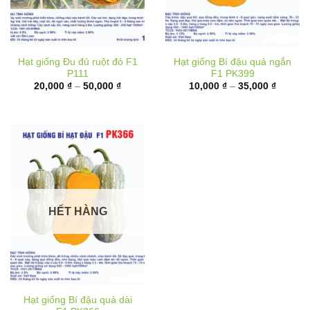
Hạt giống Đu đủ ruột đỏ F1
Hạt giống Bí đậu quả ngắn
P111
F1 PK399
Khoảng
Khoảng
20,000
₫
–
50,000
₫
10,000
₫
–
35,000
₫
giá:
giá:
từ
từ
20,000 ₫
10,000 
đến
đến
50,000 ₫
35,000 
HẾT HÀNG
Hạt giống Bí đậu quả dài
F1 PK366
Khoảng
40,000
₫
–
70,000
₫