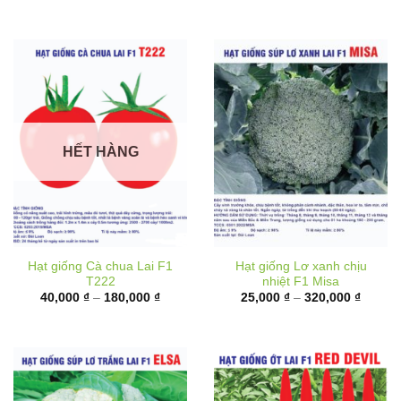
đến
180,00
HẾT HÀNG
Hạt giống Cà chua Lai F1
Hạt giống Lơ xanh chịu
T222
nhiệt F1 Misa
Khoảng
Khoản
40,000
₫
–
180,000
₫
25,000
₫
–
320,000
₫
giá:
giá:
từ
từ
40,000 ₫
25,000
đến
đến
180,000 ₫
320,00