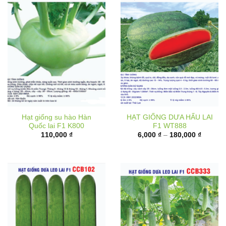
Hạt giống su hào Hàn
HẠT GIỐNG DƯA HẤU LAI
Quốc lai F1 K800
F1 WT888
Khoảng
110,000
₫
6,000
₫
–
180,000
₫
giá:
từ
6,000 ₫
đến
180,000