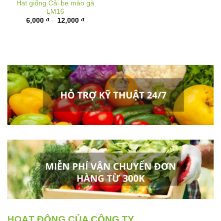
Khoảng
6,000
₫
–
12,000
₫
giá:
từ
6,000 ₫
đến
12,000 ₫
HOẠT ĐỘNG CỦA CÔNG TY