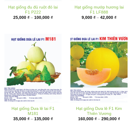
F1 P222
F1 LF888
Khoảng
Khoảng
25,000
₫
–
100,000
₫
9,000
₫
–
42,000
₫
giá:
giá:
từ
từ
25,000 ₫
9,000 ₫
đến
đến
100,000 ₫
42,000 
Hạt giống Dưa lê lai F1
Hạt giống Dưa lê F1 Kim
M181
Thiên Vương
Khoảng
Khoản
35,000
₫
–
135,000
₫
160,000
₫
–
290,000
₫
giá:
giá:
từ
từ
35,000 ₫
160,00
đến
đến
135,000 ₫
290,00