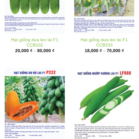
Hạt giống dưa leo lai F1
Hạt giống dưa leo lai F1
CCB102
CCB333
Khoảng
Khoảng
20,000
₫
–
80,000
₫
18,000
₫
–
70,000
₫
giá:
giá:
từ
từ
20,000 ₫
18,000 
đến
đến
80,000 ₫
70,000 
Hạt giống đu đủ ruột đỏ lai
Hạt giống mướp hương lai