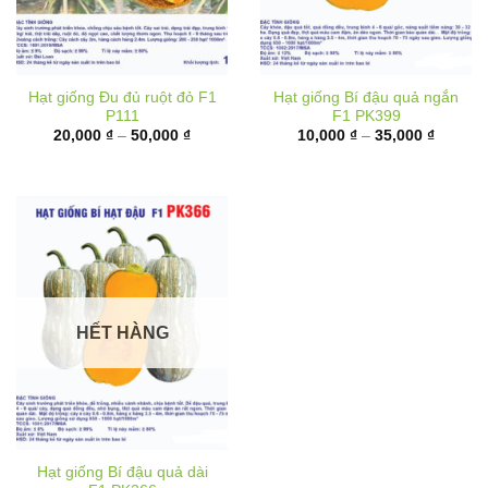
Hạt giống Đu đủ ruột đỏ F1
Hạt giống Bí đậu quả ngắn
P111
F1 PK399
Khoảng
Khoảng
20,000
₫
–
50,000
₫
10,000
₫
–
35,000
₫
giá:
giá:
từ
từ
20,000 ₫
10,000 
đến
đến
50,000 ₫
35,000 
HẾT HÀNG
Hạt giống Bí đậu quả dài
F1 PK366
Khoảng
40,000
₫
–
70,000
₫