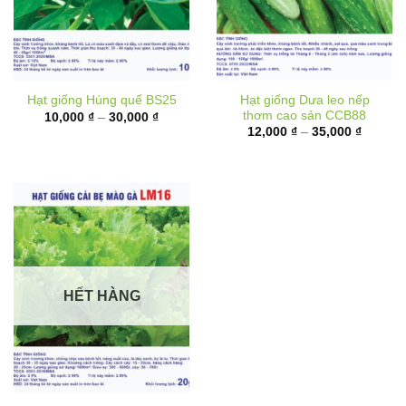
Hạt giống Dưa leo nếp
Hạt giống Húng quế BS25
thơm cao sản CCB88
Khoảng
10,000
₫
–
30,000
₫
giá:
Khoảng
12,000
₫
–
35,000
₫
từ
giá:
10,000 ₫
từ
đến
12,000 
30,000 ₫
đến
35,000 
HẾT HÀNG
Hạt giống Cải bẹ mào gà
LM16