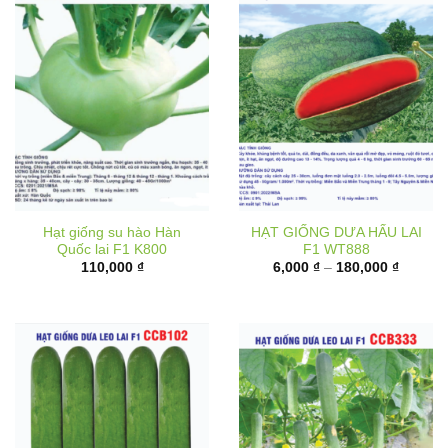
Hạt giống su hào Hàn
HẠT GIỐNG DƯA HẤU LAI
Quốc lai F1 K800
F1 WT888
Khoảng
110,000
₫
6,000
₫
–
180,000
₫
giá:
từ
6,000 ₫
đến
180,000