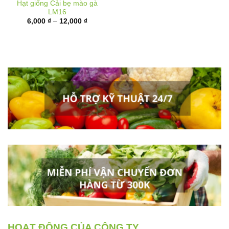
Khoảng
6,000
₫
–
12,000
₫
giá:
từ
6,000 ₫
đến
12,000 ₫
HOẠT ĐỘNG CỦA CÔNG TY