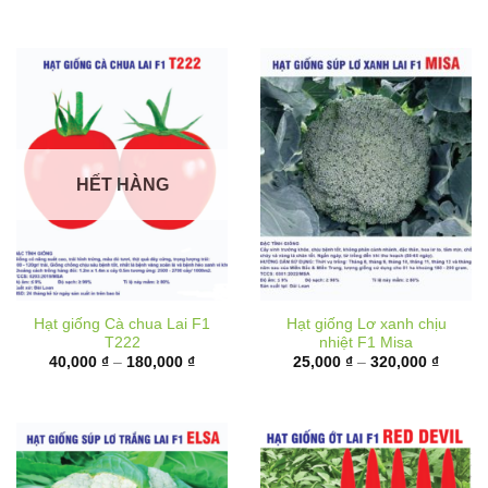
đến
180,00
HẾT HÀNG
Hạt giống Cà chua Lai F1
Hạt giống Lơ xanh chịu
T222
nhiệt F1 Misa
Khoảng
Khoản
40,000
₫
–
180,000
₫
25,000
₫
–
320,000
₫
giá:
giá:
từ
từ
40,000 ₫
25,000
đến
đến
180,000 ₫
320,00