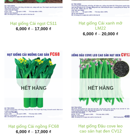
Hạt giống Cải xanh mỡ
Hạt giống Cải ngọt CS11
LM22
Khoảng
6,000
₫
–
17,000
₫
giá:
Khoảng
6,000
₫
–
20,000
₫
từ
giá:
6,000 ₫
từ
đến
6,000 ₫
17,000 ₫
đến
20,000 
HẾT HÀNG
HẾT HÀNG
Hạt giống Đậu cove leo
Hạt giống Cải ngồng FC68
cao sản hạt đen CV12
Khoảng
6,000
₫
–
17,000
₫
giá:
Khoảng
10,000
₫
–
62,000
₫
từ
giá: