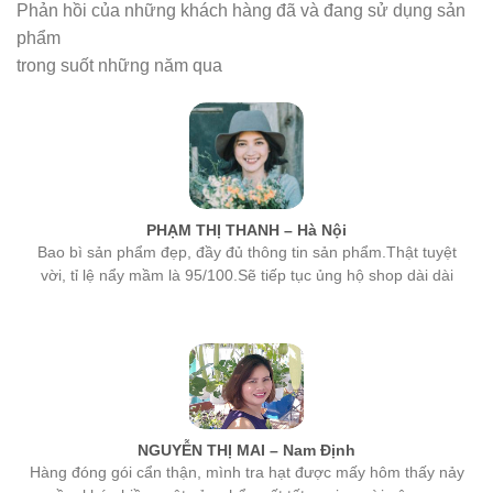
phẩm
trong suốt những năm qua
PHẠM THỊ THANH – Hà Nội
Bao bì sản phẩm đẹp, đầy đủ thông tin sản phẩm.Thật tuyệt
vời, tỉ lệ nẩy mầm là 95/100.Sẽ tiếp tục ủng hộ shop dài dài
NGUYỄN THỊ MAI – Nam Định
Hàng đóng gói cẩn thận, mình tra hạt được mấy hôm thấy nảy
mầm khá nhiều, một sản phẩm rất tốt, mọi người nên mua