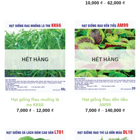
6,000 ₫
từ
đến
10,000 
17,000 ₫
đến
62,000 
HẾT HÀNG
HẾT HÀNG
Hạt giống Rau muống lá
Hạt giống Rau dền tiều
tre KK66
AM99
Khoảng
Khoảng
7,000
₫
–
12,000
₫
7,000
₫
–
140,000
₫
giá:
giá:
từ
từ
7,000 ₫
7,000 ₫
đến
đến
12,000 ₫
140,000