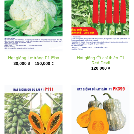
Hạt giống Ớt chỉ thiên F1
Hạt giống Lơ trắng F1 Elsa
Red Devil
Khoảng
30,000
₫
–
190,000
₫
giá:
120,000
₫
từ
30,000 ₫
đến
190,000 ₫