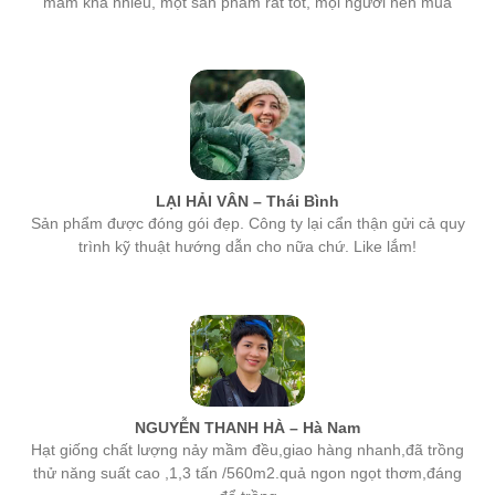
LẠI HẢI VÂN – Thái Bình
Sản phẩm được đóng gói đẹp. Công ty lại cẩn thận gửi cả quy
trình kỹ thuật hướng dẫn cho nữa chứ. Like lắm!
NGUYỄN THANH HÀ – Hà Nam
Hạt giống chất lượng nảy mầm đều,giao hàng nhanh,đã trồng
thử năng suất cao ,1,3 tấn /560m2.quả ngon ngọt thơm,đáng
để trồng