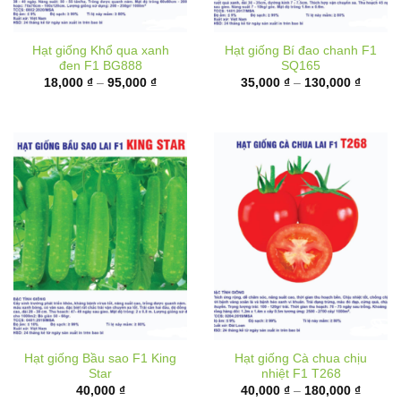
Hạt giống Khổ qua xanh
Hạt giống Bí đao chanh F1
đen F1 BG888
SQ165
Khoảng
Khoản
18,000
₫
–
95,000
₫
35,000
₫
–
130,000
₫
giá:
giá:
từ
từ
18,000 ₫
35,000
đến
đến
95,000 ₫
130,00
Hạt giống Bầu sao F1 King
Hạt giống Cà chua chịu
Star
nhiệt F1 T268
Khoản
40,000
₫
40,000
₫
–
180,000
₫
giá:
từ
40,000