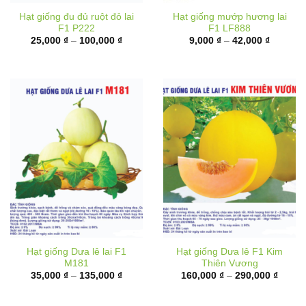
F1 P222
F1 LF888
Khoảng
Khoảng
25,000
₫
–
100,000
₫
9,000
₫
–
42,000
₫
giá:
giá:
từ
từ
25,000 ₫
9,000 ₫
đến
đến
100,000 ₫
42,000 
Hạt giống Dưa lê lai F1
Hạt giống Dưa lê F1 Kim
M181
Thiên Vương
Khoảng
Khoản
35,000
₫
–
135,000
₫
160,000
₫
–
290,000
₫
giá:
giá:
từ
từ
35,000 ₫
160,00
đến
đến
135,000 ₫
290,00