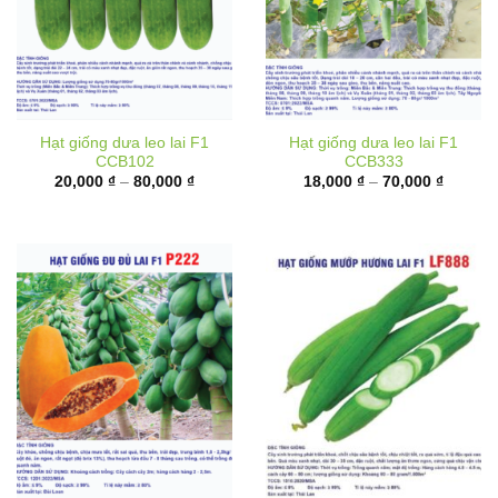
Hạt giống dưa leo lai F1
Hạt giống dưa leo lai F1
CCB102
CCB333
Khoảng
Khoảng
20,000
₫
–
80,000
₫
18,000
₫
–
70,000
₫
giá:
giá:
từ
từ
20,000 ₫
18,000 
đến
đến
80,000 ₫
70,000 
Hạt giống đu đủ ruột đỏ lai
Hạt giống mướp hương lai