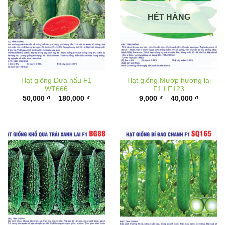
HẾT HÀNG
Hạt giống Dưa hấu F1
Hạt giống Mướp hương lai
WT666
F1 LF123
Khoảng
Khoảng
50,000
₫
–
180,000
₫
9,000
₫
–
40,000
₫
giá:
giá:
từ
từ
50,000 ₫
9,000 ₫
đến
đến
180,000 ₫
40,000 