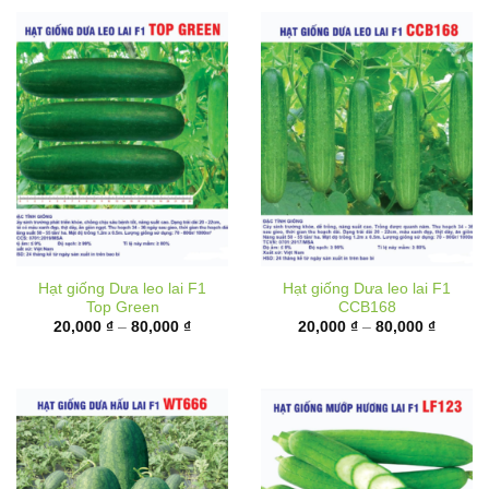
Hạt giống Dưa leo lai F1
Hạt giống Dưa leo lai F1
Top Green
CCB168
Khoảng
Khoảng
20,000
₫
–
80,000
₫
20,000
₫
–
80,000
₫
giá:
giá:
từ
từ
20,000 ₫
20,000 
đến
đến
80,000 ₫
80,000 