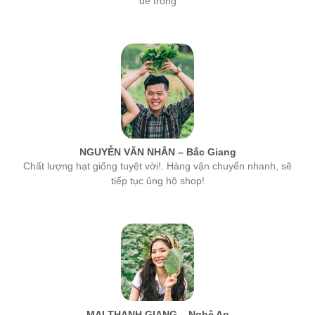
NGUYỄN VĂN NHÂN – Bắc Giang
Chất lượng hạt giống tuyệt vời!. Hàng vận chuyển nhanh, sẽ
tiếp tục ủng hộ shop!
MAI THANH GIANG – Nghệ An
hạt giống của công ty MSA rất tốt, tỉ lệ nảy mầm cao nhất. Các