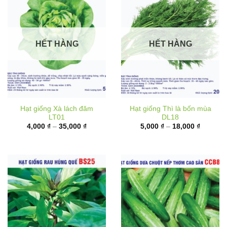
HẾT HÀNG
HẾT HÀNG
Hạt giống Xà lách đăm
Hạt giống Thì là bốn mùa
LT01
DL18
Khoảng
Khoảng
4,000
₫
–
35,000
₫
5,000
₫
–
18,000
₫
giá:
giá:
từ
từ
4,000 ₫
5,000 ₫
đến
đến
35,000 ₫
18,000 