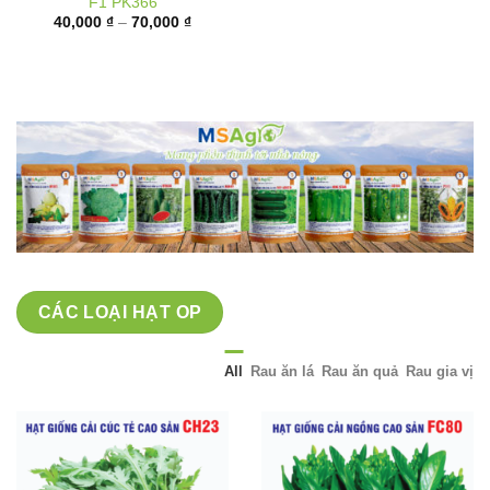
giá:
từ
40,000 ₫
đến
70,000 ₫
CÁC LOẠI HẠT OP
All
Rau ăn lá
Rau ăn quả
Rau gia vị