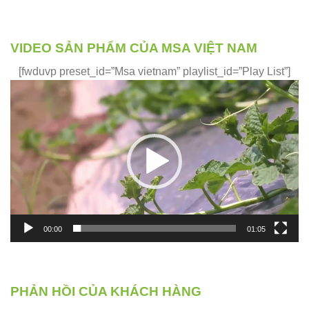
VIDEO SẢN PHẨM CỦA MSA VIỆT NAM
[fwduvp preset_id=”Msa vietnam” playlist_id=”Play List”]
Trình
chơi
Video
00:00
01:05
PHẢN HỒI CỦA KHÁCH HÀNG
Phản hồi của những khách hàng đã và đang sử dụng sản