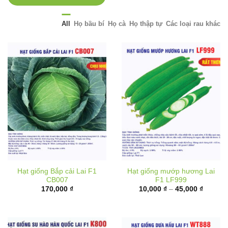
All
Họ bầu bí
Họ cà
Họ thập tự
Các loại rau khác
Hạt giống Bắp cải Lai F1
Hạt giống mướp hương Lai
CB007
F1 LF999
Khoảng
170,000
₫
10,000
₫
–
45,000
₫
giá:
từ
10,000 
đến
45,000 