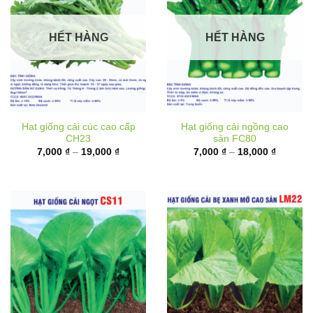
HẾT HÀNG
HẾT HÀNG
Hạt giống cải cúc cao cấp
Hạt giống cải ngồng cao
CH23
sản FC80
Khoảng
Khoảng
7,000
₫
–
19,000
₫
7,000
₫
–
18,000
₫
giá:
giá:
từ
từ
7,000 ₫
7,000 ₫
đến
đến
19,000 ₫
18,000 