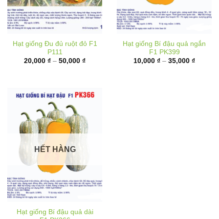
Hạt giống Đu đủ ruột đỏ F1
Hạt giống Bí đậu quả ngắn
P111
F1 PK399
Khoảng
Khoảng
20,000
₫
–
50,000
₫
10,000
₫
–
35,000
₫
giá:
giá:
từ
từ
20,000 ₫
10,000 
đến
đến
50,000 ₫
35,000 
HẾT HÀNG
Hạt giống Bí đậu quả dài
F1 PK366
Khoảng
40,000
₫
–
70,000
₫