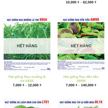
6,000 ₫
từ
đến
10,000 
17,000 ₫
đến
62,000 
HẾT HÀNG
HẾT HÀNG
Hạt giống Rau muống lá
Hạt giống Rau dền tiều
tre KK66
AM99
Khoảng
Khoảng
7,000
₫
–
12,000
₫
7,000
₫
–
140,000
₫
giá:
giá:
từ
từ
7,000 ₫
7,000 ₫
đến
đến
12,000 ₫
140,000