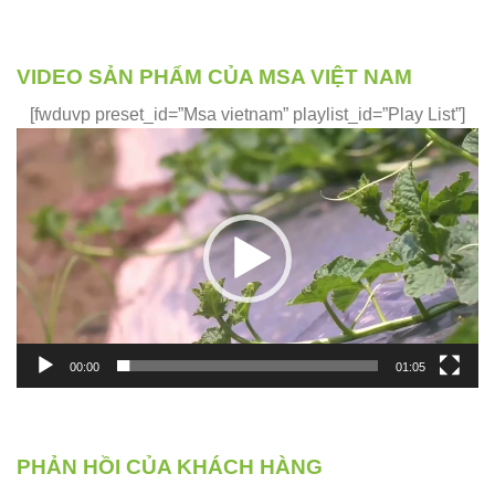
VIDEO SẢN PHẨM CỦA MSA VIỆT NAM
[fwduvp preset_id=”Msa vietnam” playlist_id=”Play List”]
Trình
chơi
Video
00:00
01:05
PHẢN HỒI CỦA KHÁCH HÀNG
Phản hồi của những khách hàng đã và đang sử dụng sản