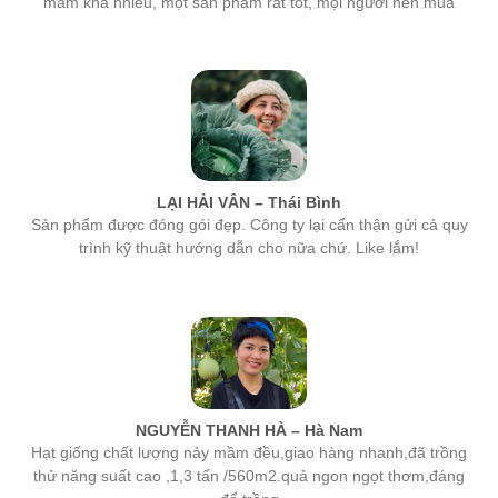
LẠI HẢI VÂN – Thái Bình
Sản phẩm được đóng gói đẹp. Công ty lại cẩn thận gửi cả quy
trình kỹ thuật hướng dẫn cho nữa chứ. Like lắm!
NGUYỄN THANH HÀ – Hà Nam
Hạt giống chất lượng nảy mầm đều,giao hàng nhanh,đã trồng
thử năng suất cao ,1,3 tấn /560m2.quả ngon ngọt thơm,đáng
để trồng