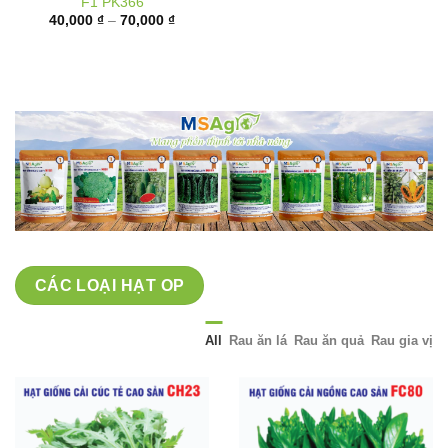
giá:
từ
40,000 ₫
đến
70,000 ₫
CÁC LOẠI HẠT OP
All
Rau ăn lá
Rau ăn quả
Rau gia vị