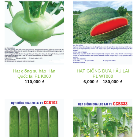
Hạt giống su hào Hàn
HẠT GIỐNG DƯA HẤU LAI
Quốc lai F1 K800
F1 WT888
Khoảng
110,000
₫
6,000
₫
–
180,000
₫
giá:
từ
6,000 ₫
đến
180,000