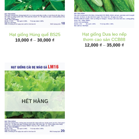
Hạt giống Dưa leo nếp
Hạt giống Húng quế BS25
thơm cao sản CCB88
Khoảng
10,000
₫
–
30,000
₫
giá:
Khoảng
12,000
₫
–
35,000
₫
từ
giá:
10,000 ₫
từ
đến
12,000 
30,000 ₫
đến
35,000 
HẾT HÀNG
Hạt giống Cải bẹ mào gà
LM16