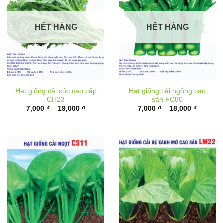
HẾT HÀNG
HẾT HÀNG
Hạt giống cải cúc cao cấp
Hạt giống cải ngồng cao
CH23
sản FC80
Khoảng
Khoảng
7,000
₫
–
19,000
₫
7,000
₫
–
18,000
₫
giá:
giá:
từ
từ
7,000 ₫
7,000 ₫
đến
đến
19,000 ₫
18,000 