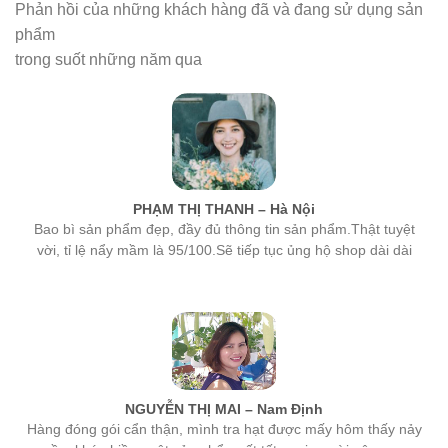
phẩm
trong suốt những năm qua
PHẠM THỊ THANH – Hà Nội
Bao bì sản phẩm đẹp, đầy đủ thông tin sản phẩm.Thật tuyệt
vời, tỉ lệ nẩy mầm là 95/100.Sẽ tiếp tục ủng hộ shop dài dài
NGUYỄN THỊ MAI – Nam Định
Hàng đóng gói cẩn thận, mình tra hạt được mấy hôm thấy nảy
mầm khá nhiều, một sản phẩm rất tốt, mọi người nên mua