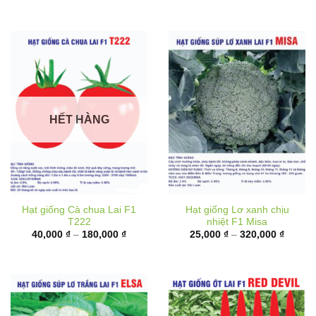
đến
180,00
HẾT HÀNG
Hạt giống Cà chua Lai F1
Hạt giống Lơ xanh chịu
T222
nhiệt F1 Misa
Khoảng
Khoản
40,000
₫
–
180,000
₫
25,000
₫
–
320,000
₫
giá:
giá:
từ
từ
40,000 ₫
25,000
đến
đến
180,000 ₫
320,00