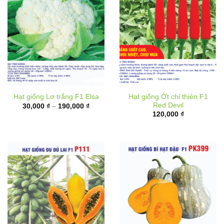
Hạt giống Ớt chỉ thiên F1
Hạt giống Lơ trắng F1 Elsa
Red Devil
Khoảng
30,000
₫
–
190,000
₫
giá:
120,000
₫
từ
30,000 ₫
đến
190,000 ₫