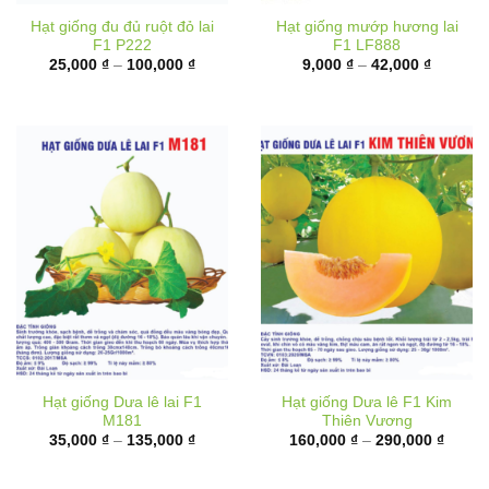
F1 P222
F1 LF888
Khoảng
Khoảng
25,000
₫
–
100,000
₫
9,000
₫
–
42,000
₫
giá:
giá:
từ
từ
25,000 ₫
9,000 ₫
đến
đến
100,000 ₫
42,000 
Hạt giống Dưa lê lai F1
Hạt giống Dưa lê F1 Kim
M181
Thiên Vương
Khoảng
Khoản
35,000
₫
–
135,000
₫
160,000
₫
–
290,000
₫
giá:
giá:
từ
từ
35,000 ₫
160,00
đến
đến
135,000 ₫
290,00