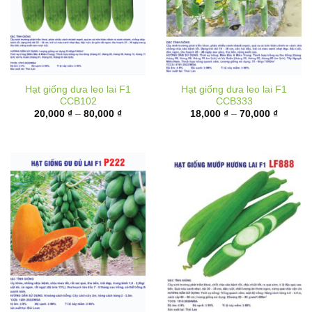
Hạt giống dưa leo lai F1
Hạt giống dưa leo lai F1
CCB102
CCB333
Khoảng
Khoảng
20,000
₫
–
80,000
₫
18,000
₫
–
70,000
₫
giá:
giá:
từ
từ
20,000 ₫
18,000 
đến
đến
80,000 ₫
70,000 
Hạt giống đu đủ ruột đỏ lai
Hạt giống mướp hương lai