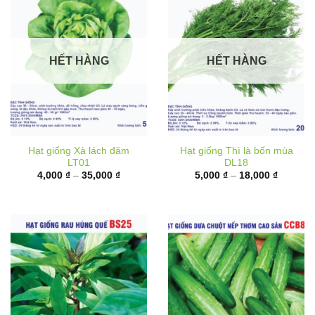
HẾT HÀNG
HẾT HÀNG
Hạt giống Xà lách đăm
Hạt giống Thì là bốn mùa
LT01
DL18
Khoảng
Khoảng
4,000
₫
–
35,000
₫
5,000
₫
–
18,000
₫
giá:
giá:
từ
từ
4,000 ₫
5,000 ₫
đến
đến
35,000 ₫
18,000 