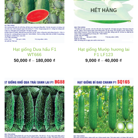
HẾT HÀNG
Hạt giống Dưa hấu F1
Hạt giống Mướp hương lai
WT666
F1 LF123
Khoảng
Khoảng
50,000
₫
–
180,000
₫
9,000
₫
–
40,000
₫
giá:
giá:
từ
từ
50,000 ₫
9,000 ₫
đến
đến
180,000 ₫
40,000 