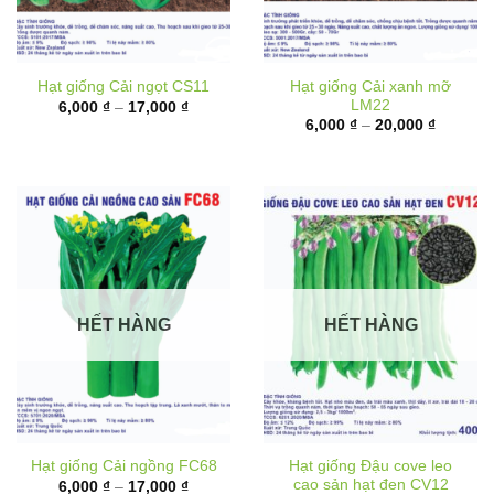
Hạt giống Cải xanh mỡ
Hạt giống Cải ngọt CS11
LM22
Khoảng
6,000
₫
–
17,000
₫
giá:
Khoảng
6,000
₫
–
20,000
₫
từ
giá:
6,000 ₫
từ
đến
6,000 ₫
17,000 ₫
đến
20,000 
HẾT HÀNG
HẾT HÀNG
Hạt giống Đậu cove leo
Hạt giống Cải ngồng FC68
cao sản hạt đen CV12
Khoảng
6,000
₫
–
17,000
₫
giá:
Khoảng
10,000
₫
–
62,000
₫
từ
giá: