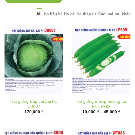
All
Họ bầu bí
Họ cà
Họ thập tự
Các loại rau khác
Hạt giống Bắp cải Lai F1
Hạt giống mướp hương Lai
CB007
F1 LF999
Khoảng
170,000
₫
10,000
₫
–
45,000
₫
giá:
từ
10,000 
đến
45,000 