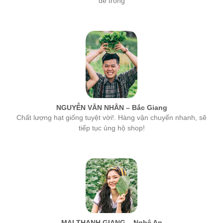
NGUYỄN VĂN NHÂN – Bắc Giang
Chất lượng hạt giống tuyệt vời!. Hàng vận chuyển nhanh, sẽ
tiếp tục ủng hộ shop!
MAI THANH GIANG – Nghệ An
hạt giống của công ty MSA rất tốt, tỉ lệ nảy mầm cao nhất. Các