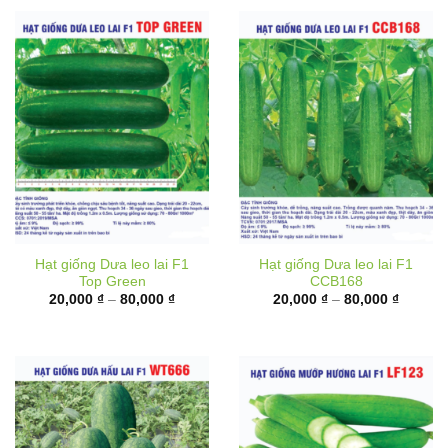
Hạt giống Dưa leo lai F1
Hạt giống Dưa leo lai F1
Top Green
CCB168
Khoảng
Khoảng
20,000
₫
–
80,000
₫
20,000
₫
–
80,000
₫
giá:
giá:
từ
từ
20,000 ₫
20,000 
đến
đến
80,000 ₫
80,000 