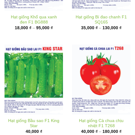
Hạt giống Khổ qua xanh
Hạt giống Bí đao chanh F1
đen F1 BG888
SQ165
Khoảng
Khoản
18,000
₫
–
95,000
₫
35,000
₫
–
130,000
₫
giá:
giá:
từ
từ
18,000 ₫
35,000
đến
đến
95,000 ₫
130,00
Hạt giống Bầu sao F1 King
Hạt giống Cà chua chịu
Star
nhiệt F1 T268
Khoản
40,000
₫
40,000
₫
–
180,000
₫
giá:
từ
40,000