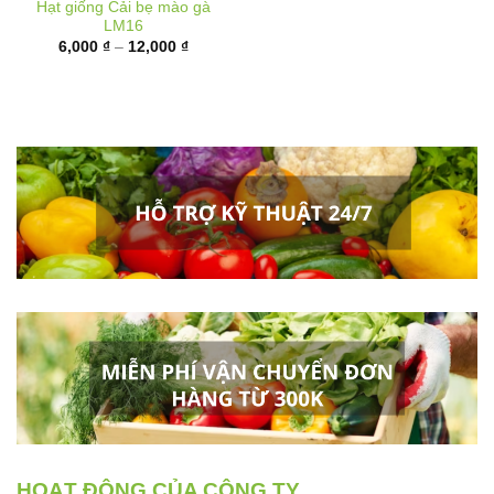
Khoảng
6,000
₫
–
12,000
₫
giá:
từ
6,000 ₫
đến
12,000 ₫
HOẠT ĐỘNG CỦA CÔNG TY