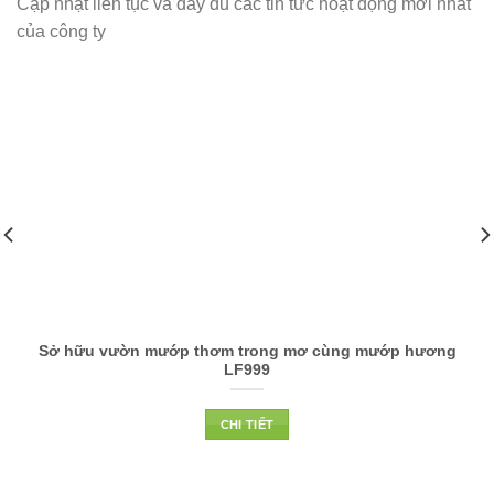
Cập nhật liên tục và đầy đủ các tin tức hoạt động mới nhất
của công ty
Sở hữu vườn mướp thơm trong mơ cùng mướp hương
LF999
CHI TIẾT