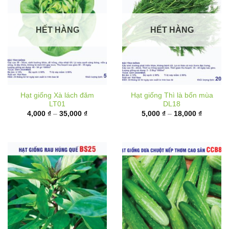
HẾT HÀNG
HẾT HÀNG
Hạt giống Xà lách đăm
Hạt giống Thì là bốn mùa
LT01
DL18
Khoảng
Khoảng
4,000
₫
–
35,000
₫
5,000
₫
–
18,000
₫
giá:
giá:
từ
từ
4,000 ₫
5,000 ₫
đến
đến
35,000 ₫
18,000 