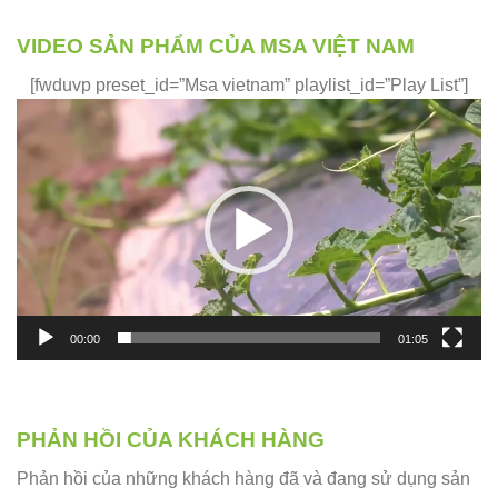
VIDEO SẢN PHẨM CỦA MSA VIỆT NAM
[fwduvp preset_id=”Msa vietnam” playlist_id=”Play List”]
Trình
chơi
Video
00:00
01:05
PHẢN HỒI CỦA KHÁCH HÀNG
Phản hồi của những khách hàng đã và đang sử dụng sản