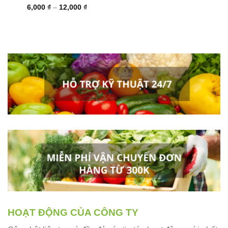
Khoảng
6,000
₫
–
12,000
₫
giá:
từ
6,000 ₫
đến
12,000 ₫
HOẠT ĐỘNG CỦA CÔNG TY