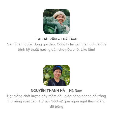
LẠI HẢI VÂN – Thái Bình
Sản phẩm được đóng gói đẹp. Công ty lại cẩn thận gửi cả quy
trình kỹ thuật hướng dẫn cho nữa chứ. Like lắm!
NGUYỄN THANH HÀ – Hà Nam
Hạt giống chất lượng nảy mầm đều,giao hàng nhanh,đã trồng
thử năng suất cao ,1,3 tấn /560m2.quả ngon ngọt thơm,đáng
để trồng