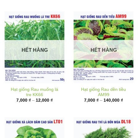
6,000 ₫
từ
đến
10,000 
17,000 ₫
đến
62,000 
HẾT HÀNG
HẾT HÀNG
Hạt giống Rau muống lá
Hạt giống Rau dền tiều
tre KK66
AM99
Khoảng
Khoảng
7,000
₫
–
12,000
₫
7,000
₫
–
140,000
₫
giá:
giá:
từ
từ
7,000 ₫
7,000 ₫
đến
đến
12,000 ₫
140,000