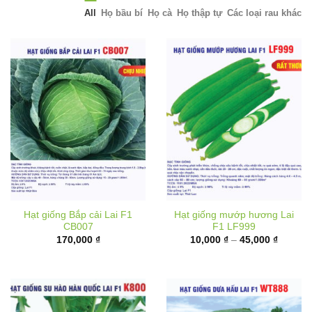
All
Họ bầu bí
Họ cà
Họ thập tự
Các loại rau khác
Hạt giống Bắp cải Lai F1
Hạt giống mướp hương Lai
CB007
F1 LF999
Khoảng
170,000
₫
10,000
₫
–
45,000
₫
giá:
từ
10,000 
đến
45,000 