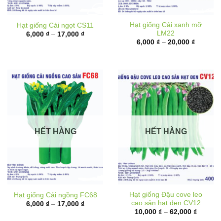
Hạt giống Cải xanh mỡ
Hạt giống Cải ngọt CS11
LM22
Khoảng
6,000
₫
–
17,000
₫
giá:
Khoảng
6,000
₫
–
20,000
₫
từ
giá:
6,000 ₫
từ
đến
6,000 ₫
17,000 ₫
đến
20,000 
HẾT HÀNG
HẾT HÀNG
Hạt giống Đậu cove leo
Hạt giống Cải ngồng FC68
cao sản hạt đen CV12
Khoảng
6,000
₫
–
17,000
₫
giá:
Khoảng
10,000
₫
–
62,000
₫
từ
giá: