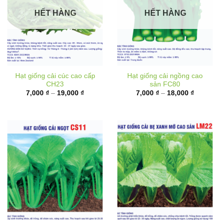
HẾT HÀNG
HẾT HÀNG
Hạt giống cải cúc cao cấp
Hạt giống cải ngồng cao
CH23
sản FC80
Khoảng
Khoảng
7,000
₫
–
19,000
₫
7,000
₫
–
18,000
₫
giá:
giá:
từ
từ
7,000 ₫
7,000 ₫
đến
đến
19,000 ₫
18,000 