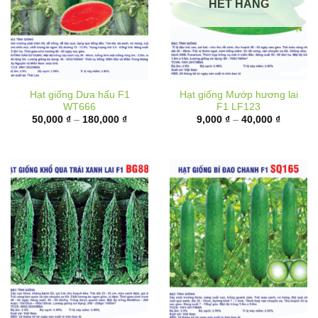
HẾT HÀNG
Hạt giống Dưa hấu F1
Hạt giống Mướp hương lai
WT666
F1 LF123
Khoảng
Khoảng
50,000
₫
–
180,000
₫
9,000
₫
–
40,000
₫
giá:
giá:
từ
từ
50,000 ₫
9,000 ₫
đến
đến
180,000 ₫
40,000 