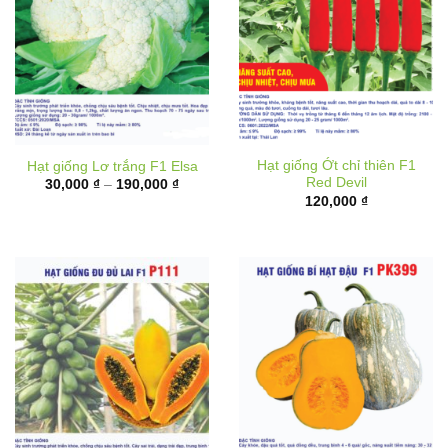
Hạt giống Ớt chỉ thiên F1
Hạt giống Lơ trắng F1 Elsa
Red Devil
Khoảng
30,000
₫
–
190,000
₫
giá:
120,000
₫
từ
30,000 ₫
đến
190,000 ₫