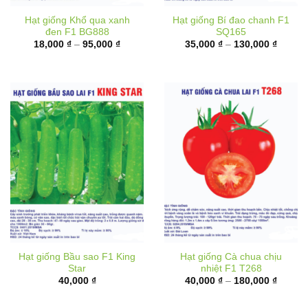
Hạt giống Khổ qua xanh
Hạt giống Bí đao chanh F1
đen F1 BG888
SQ165
Khoảng
Khoản
18,000
₫
–
95,000
₫
35,000
₫
–
130,000
₫
giá:
giá:
từ
từ
18,000 ₫
35,000
đến
đến
95,000 ₫
130,00
Hạt giống Bầu sao F1 King
Hạt giống Cà chua chịu
Star
nhiệt F1 T268
Khoản
40,000
₫
40,000
₫
–
180,000
₫
giá:
từ
40,000