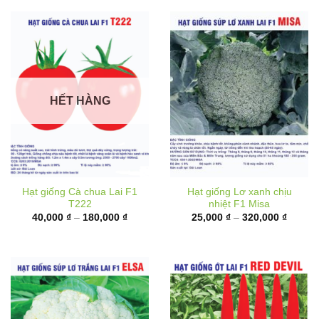
đến
180,00
HẾT HÀNG
Hạt giống Cà chua Lai F1
Hạt giống Lơ xanh chịu
T222
nhiệt F1 Misa
Khoảng
Khoản
40,000
₫
–
180,000
₫
25,000
₫
–
320,000
₫
giá:
giá:
từ
từ
40,000 ₫
25,000
đến
đến
180,000 ₫
320,00