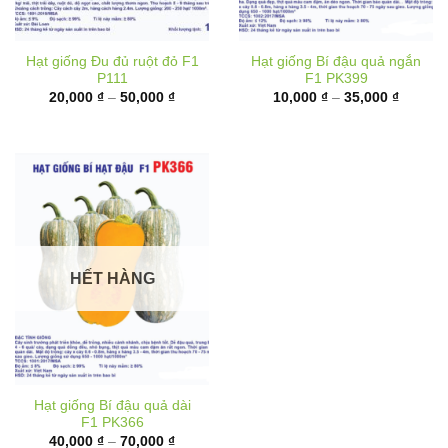
Hạt giống Đu đủ ruột đỏ F1
Hạt giống Bí đậu quả ngắn
P111
F1 PK399
Khoảng
Khoảng
20,000
₫
–
50,000
₫
10,000
₫
–
35,000
₫
giá:
giá:
từ
từ
20,000 ₫
10,000 
đến
đến
50,000 ₫
35,000 
HẾT HÀNG
Hạt giống Bí đậu quả dài
F1 PK366
Khoảng
40,000
₫
–
70,000
₫