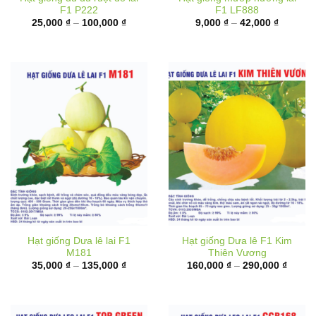
F1 P222
F1 LF888
Khoảng
Khoảng
25,000
₫
–
100,000
₫
9,000
₫
–
42,000
₫
giá:
giá:
từ
từ
25,000 ₫
9,000 ₫
đến
đến
100,000 ₫
42,000 
Hạt giống Dưa lê lai F1
Hạt giống Dưa lê F1 Kim
M181
Thiên Vương
Khoảng
Khoản
35,000
₫
–
135,000
₫
160,000
₫
–
290,000
₫
giá:
giá:
từ
từ
35,000 ₫
160,00
đến
đến
135,000 ₫
290,00