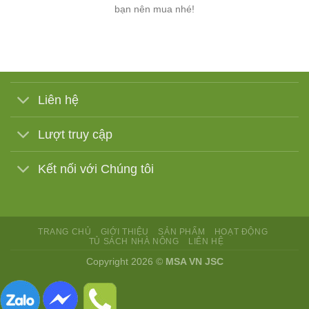
bạn nên mua nhé!
Liên hệ
Lượt truy cập
Kết nối với Chúng tôi
TRANG CHỦ
GIỚI THIỆU
SẢN PHẨM
HOẠT ĐỘNG
TỦ SÁCH NHÀ NÔNG
LIÊN HỆ
Copyright 2026 ©
MSA VN JSC