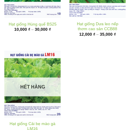
Hạt giống Dưa leo nếp
Hạt giống Húng quế BS25
thơm cao sản CCB88
Khoảng
10,000
₫
–
30,000
₫
giá:
Khoảng
12,000
₫
–
35,000
₫
từ
giá:
10,000 ₫
từ
đến
12,000 
30,000 ₫
đến
35,000 
HẾT HÀNG
Hạt giống Cải bẹ mào gà
LM16