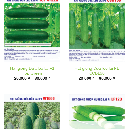
Hạt giống Dưa leo lai F1
Hạt giống Dưa leo lai F1
Top Green
CCB168
Khoảng
Khoảng
20,000
₫
–
80,000
₫
20,000
₫
–
80,000
₫
giá:
giá:
từ
từ
20,000 ₫
20,000 
đến
đến
80,000 ₫
80,000 