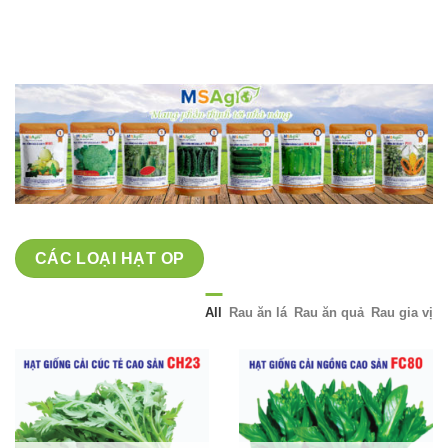
giá:
từ
40,000 ₫
đến
70,000 ₫
CÁC LOẠI HẠT OP
All
Rau ăn lá
Rau ăn quả
Rau gia vị