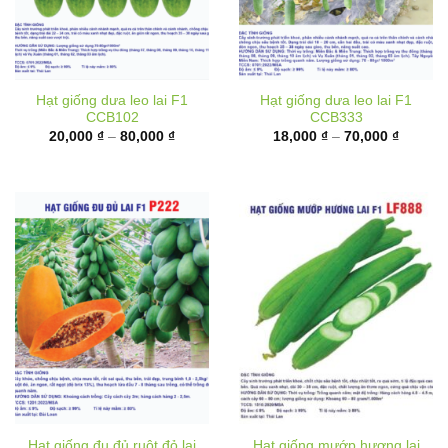
Hạt giống dưa leo lai F1
Hạt giống dưa leo lai F1
CCB102
CCB333
Khoảng
Khoảng
20,000
₫
–
80,000
₫
18,000
₫
–
70,000
₫
giá:
giá:
từ
từ
20,000 ₫
18,000 
đến
đến
80,000 ₫
70,000 
Hạt giống đu đủ ruột đỏ lai
Hạt giống mướp hương lai