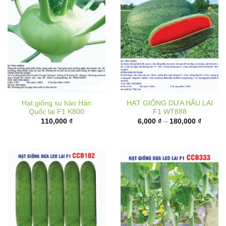
Hạt giống su hào Hàn
HẠT GIỐNG DƯA HẤU LAI
Quốc lai F1 K800
F1 WT888
Khoảng
110,000
₫
6,000
₫
–
180,000
₫
giá:
từ
6,000 ₫
đến
180,000