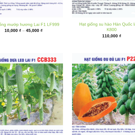
Hạt giống su hào Hàn Quốc l
iống mướp hương Lai F1 LF999
K800
Khoảng
10,000
₫
–
45,000
₫
giá:
110,000
₫
từ
10,000 ₫
đến
45,000 ₫
 giống dưa leo lai F1 CCB333
Hạt giống đu đủ ruột đỏ lai F