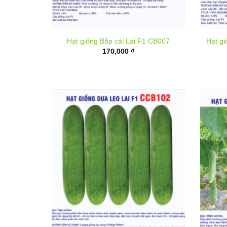
Hạt giống Bắp cải Lai F1 CB007
Hạt g
170,000
₫
Hạt giống dưa leo lai F1 CCB102
Hạt