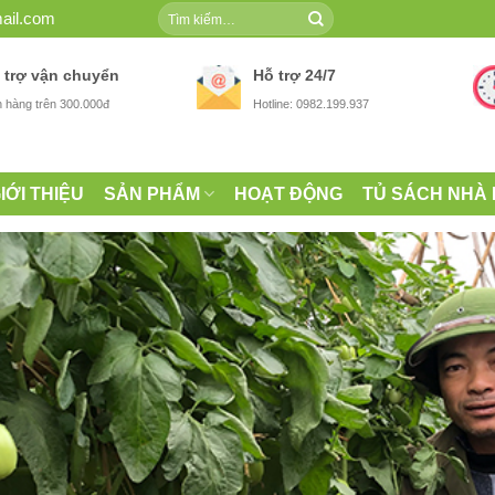
Tìm
ail.com
kiếm:
 trợ vận chuyển
Hỗ trợ 24/7
 hàng trên 300.000đ
Hotline: 0982.199.937
IỚI THIỆU
SẢN PHẨM
HOẠT ĐỘNG
TỦ SÁCH NHÀ