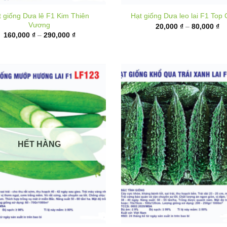
từ
giá:
20
từ
đ
160,000 ₫
80
đến
290,000 ₫
HẾT HÀNG
Hạt giống Khổ qua xanh đe
iống Mướp hương lai F1 LF123
BG888
Khoảng
9,000
₫
–
40,000
₫
giá:
K
18,000
₫
–
95,000
₫
từ
gi