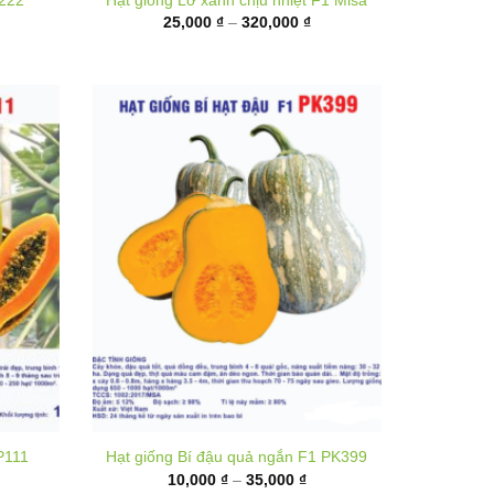
ến
đến
80,000 ₫
320,000 ₫
P111
Hạt giống Bí đậu quả ngắn F1 PK399
hoảng
Khoảng
10,000
₫
–
35,000
₫
á:
giá:
từ
,000 ₫
10,000 ₫
ến
đến
,000 ₫
35,000 ₫