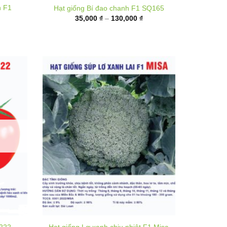
35,000 ₫
đến
,000 ₫
130,000 ₫
ến
,000 ₫
T222
Hạt giống Lơ xanh chịu nhiệt F1 Misa
hoảng
Khoảng
25,000
₫
–
320,000
₫
á:
giá:
ừ
từ
0,000 ₫
25,000 ₫