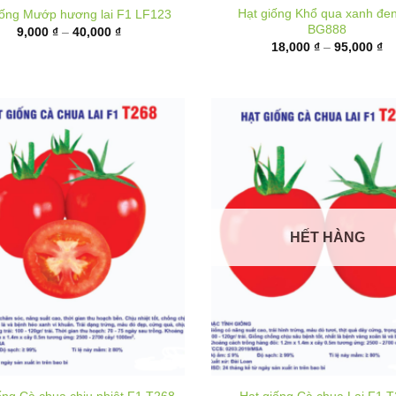
9,000 ₫
từ
đến
18
40,000 ₫
đ
95
HẾT HÀNG
ống Cà chua chịu nhiệt F1 T268
Hạt giống Cà chua Lai F1 
Khoảng
K
40,000
₫
–
180,000
₫
40,000
₫
–
180,000
₫
giá:
gi
từ
t
40,000 ₫
4