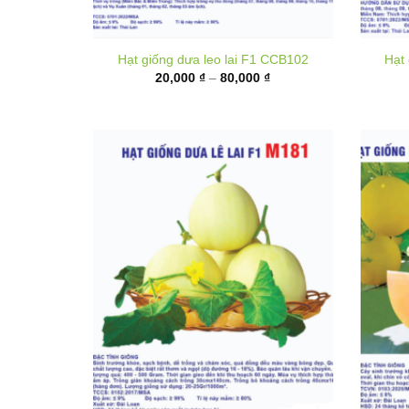
Khoảng
20,000
₫
–
80,000
₫
giá:
từ
20,000 ₫
đến
80,000 ₫
Hạ
Hạt giống Dưa lê lai F1 M181
Khoảng
35,000
₫
–
135,000
₫
giá: