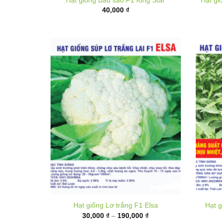
Hạt giống Lơ trắng F1 Elsa
Hạt g
Khoảng
30,000
₫
–
190,000
₫
giá:
từ
30,000 ₫
đến
190,000 ₫