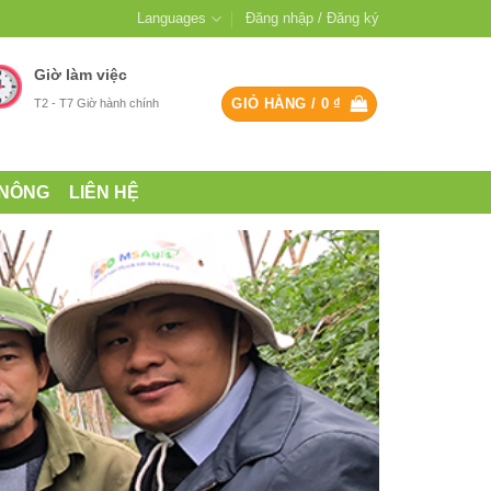
Languages
Đăng nhập / Đăng ký
Giờ làm việc
GIỎ HÀNG /
0
₫
T2 - T7 Giờ hành chính
 NÔNG
LIÊN HỆ