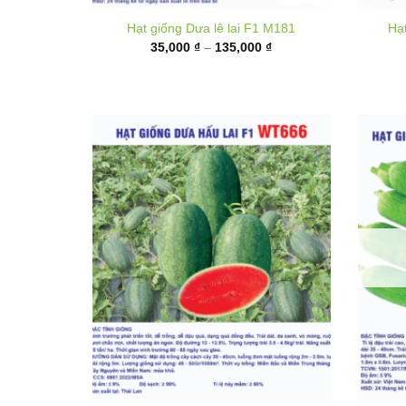
từ
35,000 ₫
đến
135,000 ₫
Hạt giống Dưa hấu F1 WT666
Hạt g
Khoảng
50,000
₫
–
180,000
₫
giá:
từ