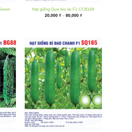
từ
,000 ₫
20,000 ₫
ến
đến
,000 ₫
80,000 ₫
n F1
Hạt giống Bí đao chanh F1 SQ165
Khoảng
35,000
₫
–
130,000
₫
giá:
hoảng
từ
á: