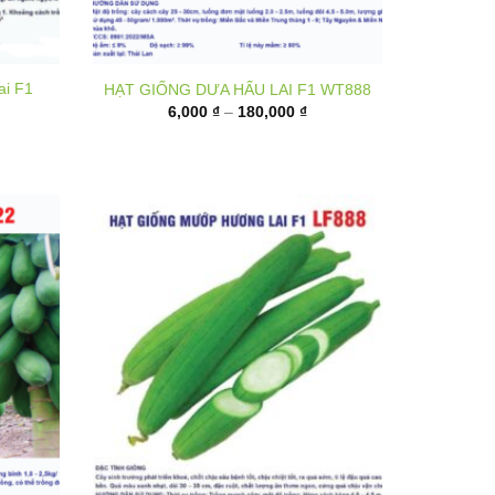
ai F1
HẠT GIỐNG DƯA HẤU LAI F1 WT888
Khoảng
6,000
₫
–
180,000
₫
giá:
từ
6,000 ₫
đến
180,000 ₫
1 P222
Hạt giống mướp hương lai F1 LF888