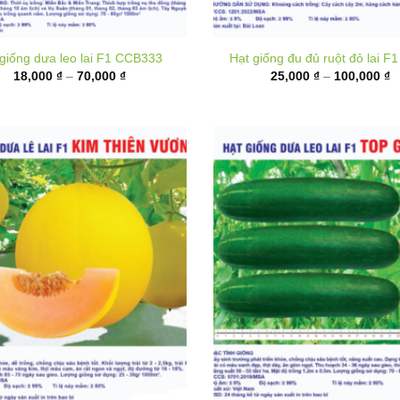
Khoảng
K
18,000
₫
–
70,000
₫
25,000
₫
–
100,000
₫
giá:
gi
từ
t
18,000 ₫
2
đến
đ
70,000 ₫
1
t giống Dưa lê F1 Kim Thiên
Hạt giống Dưa leo lai F1 Top
Vương
K
20,000
₫
–
80,000
₫
gi
Khoảng
160,000
₫
–
290,000
₫