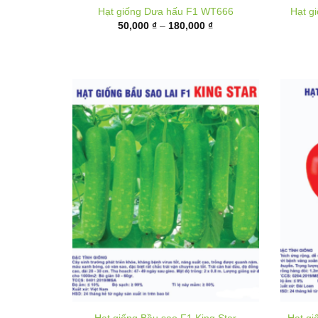
50,000 ₫
đến
180,000 ₫
Hạt giống Bầu sao F1 King Star
Hạt gi
40,000
₫