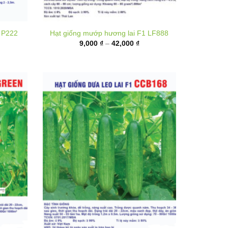
hoảng
Khoảng
9,000
₫
–
42,000
₫
á:
giá:
ừ
từ
5,000 ₫
9,000 ₫
ến
đến
00,000 ₫
42,000 ₫
 Green
Hạt giống Dưa leo lai F1 CCB168
hoảng
Khoảng
20,000
₫
–
80,000
₫
á:
giá: