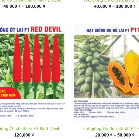
đến
đ
180,000 ₫
1
iống Ớt chỉ thiên F1 Red Devil
Hạt giống Đu đủ ruột đỏ F1 
K
120,000
₫
20,000
₫
–
50,000
₫
gi
từ
20
đ
50